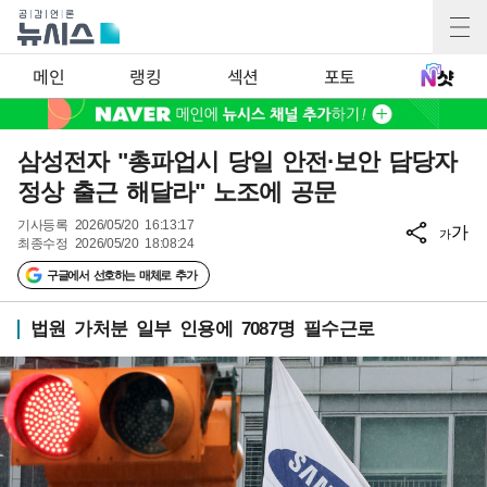
메인
랭킹
섹션
포토
삼성전자 "총파업시 당일 안전·보안 담당자
정상 출근 해달라" 노조에 공문
기사등록
2026/05/20 16:13:17
가
가
최종수정
2026/05/20 18:08:24
구글에서 선호하는 매체로 추가
법원 가처분 일부 인용에 7087명 필수근로