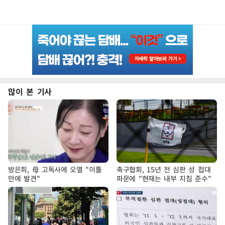
많이 본 기사
방은희, 母 고독사에 오열 "이틀
축구협회, 15년 전 심판 성 접대
만에 발견"
파문에 "현재는 내부 지침 준수"