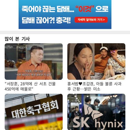
많이 본 기사
"서장훈, 28억에 산 서초 건물
홍서범♥조갑경, 아들 불륜 사과
450억에 매물로"
후 근황…밝은 미소