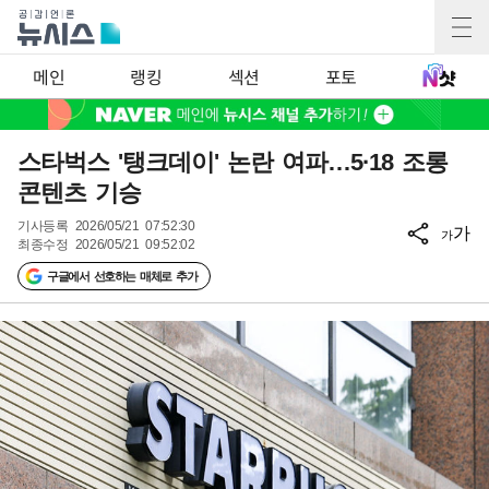
메인
랭킹
섹션
포토
스타벅스 '탱크데이' 논란 여파…5·18 조롱
콘텐츠 기승
기사등록
2026/05/21 07:52:30
가
가
최종수정
2026/05/21 09:52:02
구글에서 선호하는 매체로 추가