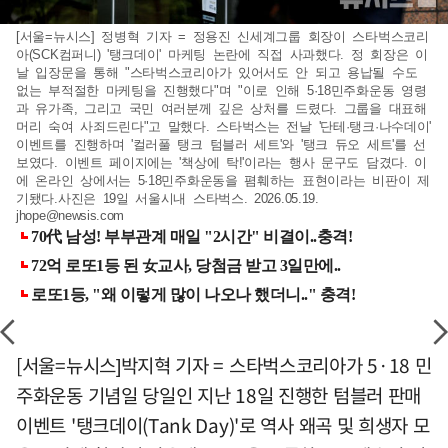
[서울=뉴시스] 정병혁 기자 = 정용진 신세계그룹 회장이 스타벅스코리
아(SCK컴퍼니) '탱크데이' 마케팅 논란에 직접 사과했다. 정 회장은 이
날 입장문을 통해 "스타벅스코리아가 있어서도 안 되고 용납될 수도
없는 부적절한 마케팅을 진행했다"며 "이로 인해 5·18민주화운동 영령
과 유가족, 그리고 국민 여러분께 깊은 상처를 드렸다. 그룹을 대표해
머리 숙여 사죄드린다"고 말했다. 스타벅스는 전날 '단테·탱크·나수데이'
이벤트를 진행하며 '컬러풀 탱크 텀블러 세트'와 '탱크 듀오 세트'를 선
보였다. 이벤트 페이지에는 '책상에 탁!'이라는 행사 문구도 담겼다. 이
에 온라인 상에서는 5·18민주화운동을 폄훼하는 표현이라는 비판이 제
기됐다.사진은 19일 서울시내 스타벅스. 2026.05.19.
jhope@newsis.com
[서울=뉴시스]박지혁 기자 = 스타벅스코리아가 5·18 민
주화운동 기념일 당일인 지난 18일 진행한 텀블러 판매
이벤트 '탱크데이(Tank Day)'로 역사 왜곡 및 희생자 모