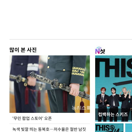
많이 본 사진
컴백하는 스키즈
지석천 뒤덮은 
'무민 팝업 스토어' 오픈
녹색 빛깔 띄는 동복호…저수율은 절반 남짓