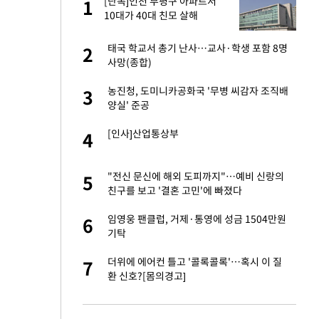
서
[단독]인천 부평구 아파트서
1
1
10대가 40대 친모 살해
자친구와 열애 "결혼
태국 학교서 총기 난사…교사·학생 포함 8명
2
2
사망(종합)
 공급 기존 사고방식
농진청, 도미니카공화국 '무병 씨감자 조직배
3
3
"
양실' 준공
회의서 공급 논
[인사]산업통상부
4
4
달리지 말고 과감
가 날 죽이는 것 같
"전신 문신에 해외 도피까지"…예비 신랑의
5
5
친구를 보고 '결혼 고민'에 빠졌다
혼조 개장 후 자원주
임영웅 팬클럽, 거제·통영에 성금 1504만원
6
6
.39%↑
기탁
르기 방지법' 개편안
더위에 에어컨 틀고 '콜록콜록'…혹시 이 질
7
7
환 신호?[몸의경고]