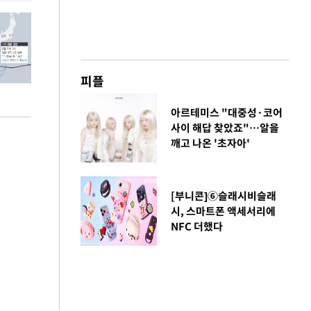
피플
아르테미스 "대중성·코어
사이 해답 찾았죠"…알을
깨고 나온 '초자아'
[부니콘]⑥슬래시비슬래
시, 스마트폰 액세서리에
NFC 더했다