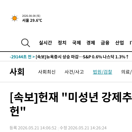
2026.08.08 (토)
서울 29.6℃
실시간
정치
국제
경제
금융
산업
-29144초 전 >
[속보]뉴욕증시 상승 마감…S&P 0.6% 나스닥 1.3%↑
사회
사회최신
사건/사고
법원/검찰
의료
[속보]헌재 "미성년 강제추행
헌"
등록 2026.05.21 14:06:52
수정 2026.05.21 14:26:24