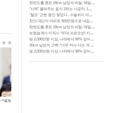
…"국가
홈플러스, 67개 점포 가오픈… 13일 정식 개장
오세훈 서울시장,
환경 점검