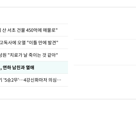
에 산 서초 건물 450억에 매물로"
고독사에 오열 "이틀 만에 발견"
원 "치료가 날 죽이는 것 같아"
, 연하 남친과 열애
심판 성접대 경기 '5승2무'…4강신화마저 의심받아