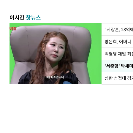
이시간
핫뉴스
"서장훈, 28억
방은희, 어머니 
백혈병 재발 최성
'서준맘' 박세미