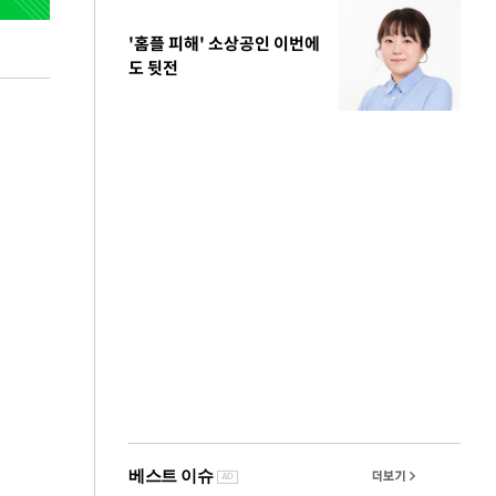
'홈플 피해' 소상공인 이번에
도 뒷전