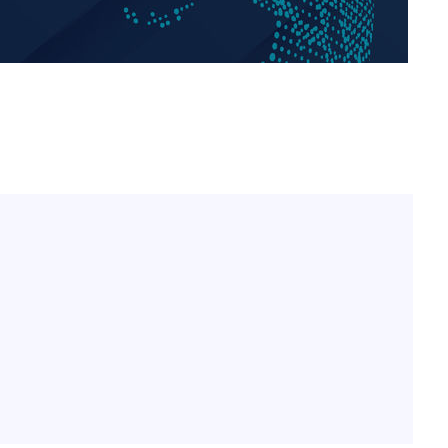
[단독]인천 부평구 아파트
1
10대가 40대 친모 살해
'서준맘' 박세미, 연하 남
2
생각도"
[속보]이 대통령 "부동산
3
매달리지 말고 과감히 실천
이 대통령, 6시간 부동산 
4
의…"기존 사고 방식에 매
히 실천"(종합)
백혈병 재발 최성원 "치료
5
았다" 눈물
[올댓차이나] 홍콩 증시, 
6
매수로 상승 마감…H주 0
이 대통령, 'ISA·주가누
7
질타하며 재검토 지시