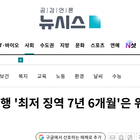
IT·바이오
사회
수도권
지방
문화
스포츠
연예
/보건
복지
교육
노동
환경
날씨
수능
 '최저 징역 7년 6개월'은 
구글에서 선호하는 매체로 추가