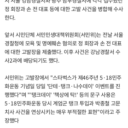
서 서울 강남경찰서와 광주 남부경찰서에 각각 접수됐던
정 회장과 손 전 대표 등에 대한 고발 사건을 병합해 수사
한다.
앞서 시민단체 서민민생대책위원회(서민위)는 전날 서울
경찰청에 모욕 및 명예훼손 혐의로 정 회장과 손 전 대표
에 대한 고발장을 제출했다. 이후 사건은 강남경찰서 수
사2과에 배당되기도 했다.
서민위는 고발장에서 "스타벅스가 제46주년 5·18민주
화운동 기념일 당일 '단테·탱크·나수데이' 이벤트를 진
행했다"며 "'탱크데이' '책상에 탁!' 등의 문구 사용은
5·18민주화운동 당시 계엄군 탱크 투입과 박종철 고문
치사 사건을 연상시키는 매우 부적절한 표현"이라고 주
장했다