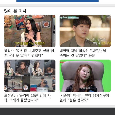
많이 본 기사
하리수 "미키정 보내주고 싶어 이
백혈병 재발 최성원 "치료가 날
혼…애 못 낳아 미안했다"
죽이는 것 같았다" 눈물
표창원, 남규리에 15년 만에 사
'서준맘' 박세미, 연하 남자친구와
과…"제가 틀렸습니다"
열애 "결혼 생각도"