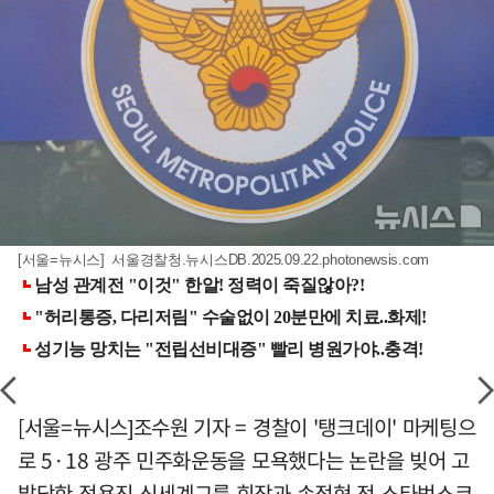
[서울=뉴시스] 서울경찰청.뉴시스DB.2025.09.22.photonewsis.com
[서울=뉴시스]조수원 기자 = 경찰이 '탱크데이' 마케팅으
로 5·18 광주 민주화운동을 모욕했다는 논란을 빚어 고
발당한 정용진 신세계그룹 회장과 손정현 전 스타벅스코