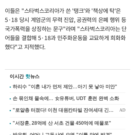
이들은 "스타벅스코리아가 쓴 '탱크'와 '책상에 탁'은
5·18 당시 계엄군의 무력 진압, 공권력의 은폐 행위 등
국가폭력을 상징하는 문구"라며 "스타벅스코리아는 단
어들을 결합해 5·18과 민주화운동을 교묘하게 희화화
했다"고 지적했다.
이시간
핫
뉴스
하리수 "이혼 내가 먼저 제안…아기 못 낳아 미안"
손 묶인채 물속에… 女유튜버, UDT 훈련 완벽 소화
"서장훈, 28억에 산 서초 건물 450억에 매물로"
방은희, 어머니 고독사에 오열 "이틀 만에 발견"