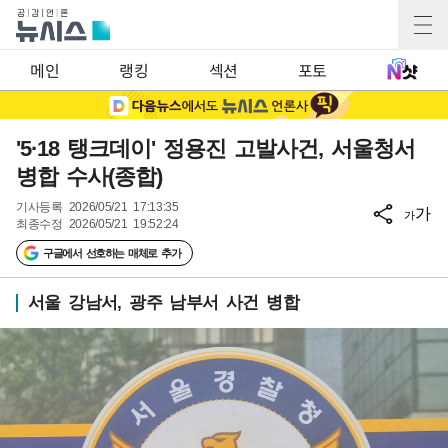
메인
랭킹
섹션
포토
'5·18 탱크데이' 정용진 고발사건, 서울청서
병합 수사(종합)
기사등록
2026/05/21 17:13:35
가
가
최종수정
2026/05/21 19:52:24
구글에서 선호하는 매체로 추가
서울 강남서, 광주 남부서 사건 병합