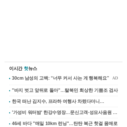
이시간
핫
뉴스
"바지 벗고 앞뒤로 돌아"…탈북민 회상한 기쁨조 검사
한국 떠난 김지수, 프라하 여행사 차렸다더니…
'가성비 워터밤' 한강수영장…문신고객·성묘사음원 민원
46세 바다 "매일 10km 런닝"…탄탄 복근 핫걸 몸매로