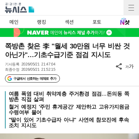
메인
랭킹
섹션
포토
쪽방촌 찾은 李 "월세 30만원 너무 비싼 것
아닌가"…기초수급기준 점검 지시도
기사등록
2026/05/21 21:47:04
가
가
최종수정
2026/05/21 21:52:15
구글에서 선호하는 매체로 추가
여름 폭염 대비 취약계층 주거환경 점검…돈의동 쪽
방촌 직접 살펴
철거 예정지 '주민 휴게공간' 제안하고 고유가지원금
수령여부 물어
"딸이 있어 기초수급자 아냐" 사연에 참모진에 후속
조치 지시도