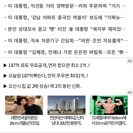
이 대통령, 익선동 거리 깜짝방문…커피 주문하며 "거기 커피는 아니죠?"
이 대통령, '강남 아파트 중국인 싹쓸이' 보도에 "가짜뉴스 엄중 책임 물어야"
본인 성대모사 듣고 '빵' 터진 李 대통령 "복지부 재미있네요"
이 대통령, 직속 자문기구 간담회…"비판·조언 자유롭게"(종합)
이 대통령 "김혜경, 언제나 가장 든든한 버팀목…모든 '쀼'들을 응원"