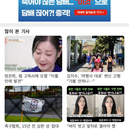
많이 본 기사
방은희, 母 고독사에 오열 "이틀
김지수, '여행사 대표' 변신 근황
만에 발견"
"가볼 만하니…"
축구협회, 15년 전 심판 성 접대
"바지 벗고 앞뒤로 돌아야 했