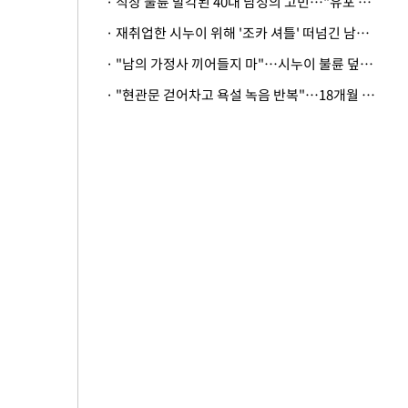
· 직장 불륜 발각된 40대 남성의 고민…"유포 동료 명예훼손·협박죄 고소 가능할까"
· 재취업한 시누이 위해 '조카 셔틀' 떠넘긴 남편…아내 "난 못한다"
· "남의 가정사 끼어들지 마"…시누이 불륜 덮으려는 남편에 억울한 아내
· "현관문 걷어차고 욕설 녹음 반복"…18개월 아기 키우는 집 뒤흔든 '앞집의 비극'