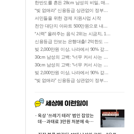
옥상 '쓰레기 테러' 범인 잡았는
데…과태료 3만원 처분에 숙박업
주 허탈