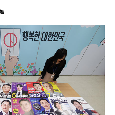
 격파
변無
다"
수수색(종
4%↑
침 준수"
수수색
세 강화"
황'