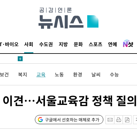
침 준수"
수수색
세 강화"
IT·바이오
사회
수도권
지방
문화
스포츠
연예
/보건
복지
교육
노동
환경
날씨
수능
황'
엔 이견…서울교육감 정책 질
구글에서 선호하는 매체로 추가