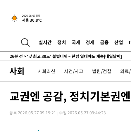
-17142초 전 >
축구협회, 15년 전 심판 성 접대 파문에 "현재는 내부 지
-15827초 전 >
경찰, '홍명보는 2순위' 결론냈던 스포츠윤리센터도 압
2026.08.07 (금)
서울 30.8℃
-1423초 전 >
[속보]합참 "北 발사체는 단거리탄도미사일…감시·경계태
-1171초 전 >
日방위성, 北이 동해로 쏜 발사체는 탄도미사일 가능성
6분 전 >
[속보] SKT, 에이닷 서비스 장애 발생…"원인 파악 중"
실시간
정치
국제
경제
금융
산업
16분 전 >
[속보]합참 "북, 동해상으로 미상 발사체 발사"
26분 전 >
'낮 최고 39도' 불볕더위…한밤 열대야도 계속[내일날씨]
27분 전 >
[속보]7~9일 프로야구 3연전도 폭염 취소…11일 재개
사회
사회최신
사건/사고
법원/검찰
의료
32분 전 >
"韓 외환시장 개입 관측 배경엔 美의 대한국 무역적자 있어"
35분 전 >
'월드컵 탈락 후폭풍' 축구협회…초유의 압수수색에 '충격·당
38분 전 >
서울 낮 37.9도, 올여름 최고치 경신…영등포 순간 '40도'
교권엔 공감, 정치기본권
45분 전 >
[속보]종합특검, 대검 추가 압수수색…내란 중요임무종사 혐의
1시간 전 >
[속보]코스닥, 800p 회복…0.26% 오른 801.67 마감
등록 2026.05.27 09:19:21
수정 2026.05.27 09:44:23
1시간 전 >
[속보]코스피, 301.88포인트(4.58%) 내린 6296.38 마감
1시간 전 >
[속보]원·달러 환율, 0.7원 내린 1423.8원 마감
2시간 전 >
"여기 떨어졌다"…다누리, 스페이스X 로켓 달 충돌 흔적 포착