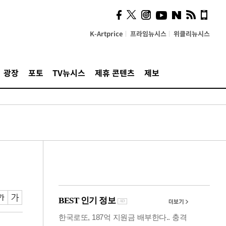
의견, 국토부·LH에 충실히
전달할 것"
K-Artprice
프라임뉴시스
위클리뉴시스
광장
포토
TV뉴시스
제휴 콘텐츠
제보
의