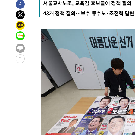
서울교사노조, 교육감 후보들에 정책 질의
3시간 전 >
손흥민, 5경기 연속골 실패…LAFC는 승부차기 끝 과달라하라
43개 정책 질의…보수 류수노·조전혁 답
5시간 전 >
내일까지 39도 '펄펄'…기상청 "태풍 지나며 폭염 잠시 꺾인
-18933초 전 >
'월드컵 탈락 후폭풍' 축구협회…11시간 걸린 초유의 압
합)
-18369초 전 >
[속보] 뉴욕증시, 혼조 출발…나스닥 0.3%↓, 다우 0.1
-17162초 전 >
축구협회, 15년 전 심판 성 접대 파문에 "현재는 내부 지
-15847초 전 >
경찰, '홍명보는 2순위' 결론냈던 스포츠윤리센터도 압
-1443초 전 >
[속보]합참 "北 발사체는 단거리탄도미사일…감시·경계태
-1191초 전 >
日방위성, 北이 동해로 쏜 발사체는 탄도미사일 가능성
6분 전 >
[속보] SKT, 에이닷 서비스 장애 발생…"원인 파악 중"
16분 전 >
[속보]합참 "북, 동해상으로 미상 발사체 발사"
26분 전 >
'낮 최고 39도' 불볕더위…한밤 열대야도 계속[내일날씨]
26분 전 >
[속보]7~9일 프로야구 3연전도 폭염 취소…11일 재개
32분 전 >
"韓 외환시장 개입 관측 배경엔 美의 대한국 무역적자 있어"
35분 전 >
'월드컵 탈락 후폭풍' 축구협회…초유의 압수수색에 '충격·당
38분 전 >
서울 낮 37.9도, 올여름 최고치 경신…영등포 순간 '40도'
45분 전 >
[속보]종합특검, 대검 추가 압수수색…내란 중요임무종사 혐의