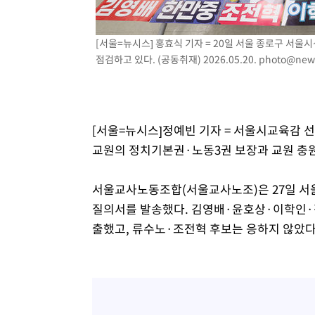
1시간 전 >
[속보]코스닥, 800p 회복…0.26% 오른 801.67 마감
1시간 전 >
[속보]코스피, 301.88포인트(4.58%) 내린 6296.38 마감
[서울=뉴시스] 홍효식 기자 = 20일 서울 종로구 
1시간 전 >
[속보]원·달러 환율, 0.7원 내린 1423.8원 마감
점검하고 있다. (공동취재) 2026.05.20.
photo@new
2시간 전 >
"여기 떨어졌다"…다누리, 스페이스X 로켓 달 충돌 흔적 포착
3시간 전 >
손흥민, 5경기 연속골 실패…LAFC는 승부차기 끝 과달라하라
5시간 전 >
내일까지 39도 '펄펄'…기상청 "태풍 지나며 폭염 잠시 꺾인
[서울=뉴시스]정예빈 기자 = 서울시교육감 
교원의 정치기본권·노동3권 보장과 교원 충원
서울교사노동조합(서울교사노조)은 27일 서울
질의서를 발송했다. 김영배·윤호상·이학인·정
출했고, 류수노·조전혁 후보는 응하지 않았다