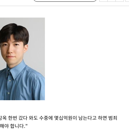
에서 두차
부장 기소
"
협회
 교수…이
 절차 개시
액
 사망
 CDC
 압수수색
위 등 9곳
 감옥 한번 갔다 와도 수중에 몇십억원이 남는다고 하면 범죄
해야 합니다."