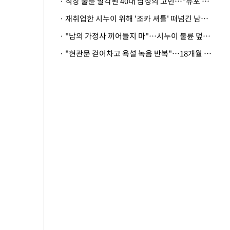
· 직장 불륜 발각된 40대 남성의 고민…"유포 동료 명예훼손·협박죄 고소 가능할까"
· 재취업한 시누이 위해 '조카 셔틀' 떠넘긴 남편…아내 "난 못한다"
· "남의 가정사 끼어들지 마"…시누이 불륜 덮으려는 남편에 억울한 아내
· "현관문 걷어차고 욕설 녹음 반복"…18개월 아기 키우는 집 뒤흔든 '앞집의 비극'