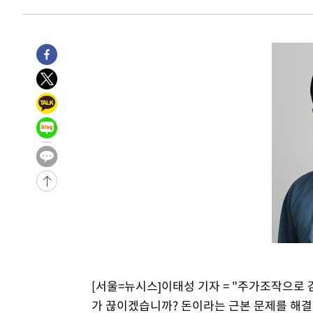
-8092초 전 >
입추에도 극한더위…서울 낮 39도 '폭염중대경보'
-3056초 전 >
이란, 호르무즈서 "적국 목표물들"과 대치로 남부 케슘섬
례 큰 폭발음
-32131초 전 >
[속보]종합특검, '계엄 수용공간 확보' 신용해 前교정본
-31004초 전 >
외신들도 주목한 韓축구 파문…"국민적 공분에 수사 재개
-30975초 전 >
11시간 압수수색에 성접대 파문까지…'쑥대밭' 된 축구
-29997초 전 >
[속보]규제합리화위원회 부위원장에 김태유 서울대 공대
병태 후임
-26355초 전 >
[속보]국힘 윤리위, '돌려차기 발언' 진종오·서범수 징계
-21680초 전 >
[속보] 7월 중국 수출 23.9%↑ 수입 27.5%↑…무역총
25.3%↑
-18840초 전 >
[속보]'채상병 순직 책임' 임성근, 항소심도 징역 3년
-18706초 전 >
[속보]종합특검, '관저이전 봐주기 감사' 유병호 구속기소
-15306초 전 >
민주 콩고 에볼라환자 4천명 돌파, 4053명 발생 1850명
-14556초 전 >
[속보]'300억원대 사기 혐의' 차가원 대표 구속 송치
-13750초 전 >
"미 전국적 살모네라 식중독 원인은 멕시코산 할라피뇨"--
-12263초 전 >
[속보]경찰·노동부, HL만도 평택사업장 끼임 사망 관련
-12144초 전 >
[속보]합수본, '투표율 허위 입력' 중앙·서울·경기도 선관
[서울=뉴시스]이태성 기자 = "주가조작으로
압수수색
-11899초 전 >
[속보]원·달러 환율, 오전 9시 1423.8원
가 끊이겠습니까? 돈이라는 근본 문제를 해결