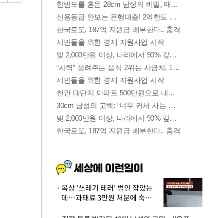
옥상 '쓰레기 테러' 범인 잡았는
데…과태료 3만원 처분에 숙박업
주 허탈