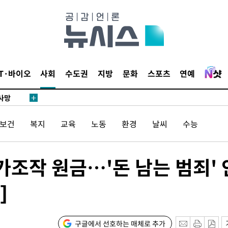
협회
 교수…이
 절차 개시
액
IT·바이오
사회
수도권
지방
문화
스포츠
연예
 사망
 CDC
/보건
복지
교육
노동
환경
날씨
수능
 압수수색
위 등 9곳
조작 원금…'돈 남는 범죄' 
출발
]
개장
3명은 중태
구글에서 선호하는 매체로 추가