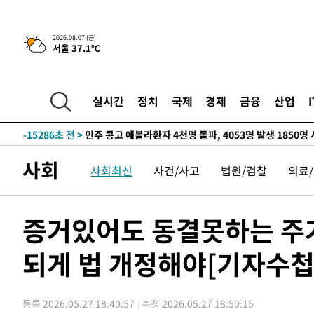
-30955초 전 >
11시간 압수수색에 성접대 파문까지…'쑥대밭' 된 축구
-29977초 전 >
[속보]규제합리화위원회 부위원장에 김태유 서울대 공대
2026.08.07 (금)
병태 후임
-26335초 전 >
[속보]국힘 윤리위, '돌려차기 발언' 진종오·서범수 징계
서울 37.1℃
-21660초 전 >
[속보] 7월 중국 수출 23.9%↑ 수입 27.5%↑…무역총
25.3%↑
-18820초 전 >
[속보]'채상병 순직 책임' 임성근, 항소심도 징역 3년
실시간
정치
국제
경제
금융
산업
-18686초 전 >
[속보]종합특검, '관저이전 봐주기 감사' 유병호 구속기소
-15286초 전 >
민주 콩고 에볼라환자 4천명 돌파, 4053명 발생 1850명
-14536초 전 >
[속보]'300억원대 사기 혐의' 차가원 대표 구속 송치
-13730초 전 >
"미 전국적 살모네라 식중독 원인은 멕시코산 할라피뇨"--
사회
사회최신
사건/사고
법원/검찰
의료
-12243초 전 >
[속보]경찰·노동부, HL만도 평택사업장 끼임 사망 관련
-12124초 전 >
[속보]합수본, '투표율 허위 입력' 중앙·서울·경기도 선관
증거있어도 동결못하는 주가
압수수색
-11879초 전 >
[속보]원·달러 환율, 오전 9시 1423.8원
-11675초 전 >
[속보]삼성전자·SK하이닉스 동반 강보합…1%대 상승 
되게 법 개정해야[기자수첩
-11661초 전 >
[속보]코스닥, 5.95포인트(0.74%) 상승한 807.62개장
-11629초 전 >
[속보]코스피, 6300선 재탈환…1.09% 오른 6365.07 
-8794초 전 >
시리아 다마스쿠스 교외에서 미니버스 폭발.. 14명 부상, 
등록 2026.05.27 18:40:57
수정 2026.05.27 18:50:15