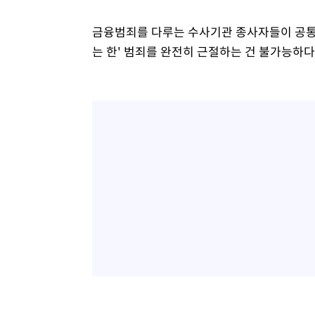
-11695초 전 >
[속보]삼성전자·SK하이닉스 동반 강보합…1%대 상승 
-11681초 전 >
[속보]코스닥, 5.95포인트(0.74%) 상승한 807.62개장
금융범죄를 다루는 수사기관 종사자들이 공통으
-11649초 전 >
[속보]코스피, 6300선 재탈환…1.09% 오른 6365.07 
는 한' 범죄를 완전히 근절하는 건 불가능하다
-8814초 전 >
시리아 다마스쿠스 교외에서 미니버스 폭발.. 14명 부상, 
-8112초 전 >
입추에도 극한더위…서울 낮 39도 '폭염중대경보'
-3076초 전 >
이란, 호르무즈서 "적국 목표물들"과 대치로 남부 케슘섬
례 큰 폭발음