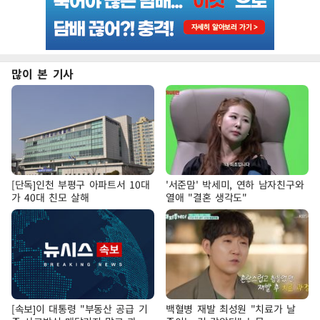
많이 본 기사
[단독]인천 부평구 아파트서 10대
'서준맘' 박세미, 연하 남자친구와
가 40대 친모 살해
열애 "결혼 생각도"
[속보]이 대통령 "부동산 공급 기
백혈병 재발 최성원 "치료가 날