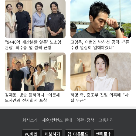
''9440억 재산분할 앞둔' 노소영
고영욱, 이번엔 박하선 공격…"류
관장, 최수종 옆 깜짝 근황
수영 열심히 일해야겠네"
김제동, 방송 뜸하더니…이문세·
하영 측, 증조부 친일 의혹에 "사
노사연과 전시회서 포착
실 무근"
회사소개
제휴/컨텐츠 판매
약관·정책
고충처리
PC화면
제보하기
앱 다운로드
맨위로↑