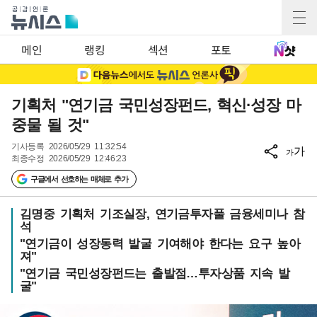
메인
랭킹
섹션
포토
기획처 "연기금 국민성장펀드, 혁신·성장 마
중물 될 것"
기사등록
2026/05/29 11:32:54
가
가
최종수정
2026/05/29 12:46:23
구글에서 선호하는 매체로 추가
김명중 기획처 기조실장, 연기금투자풀 금융세미나 참
석
"연기금이 성장동력 발굴 기여해야 한다는 요구 높아
져"
"연기금 국민성장펀드는 출발점…투자상품 지속 발
굴"