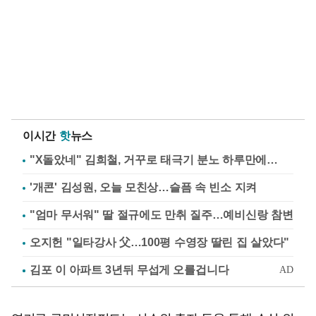
이시간
핫
뉴스
"X돌았네" 김희철, 거꾸로 태극기 분노 하루만에…
'개콘' 김성원, 오늘 모친상…슬픔 속 빈소 지켜
"엄마 무서워" 딸 절규에도 만취 질주…예비신랑 참변
오지헌 "일타강사 父…100평 수영장 딸린 집 살았다"