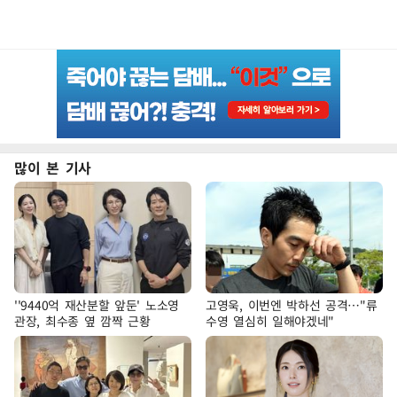
많이 본 기사
''9440억 재산분할 앞둔' 노소영
고영욱, 이번엔 박하선 공격…"류
관장, 최수종 옆 깜짝 근황
수영 열심히 일해야겠네"