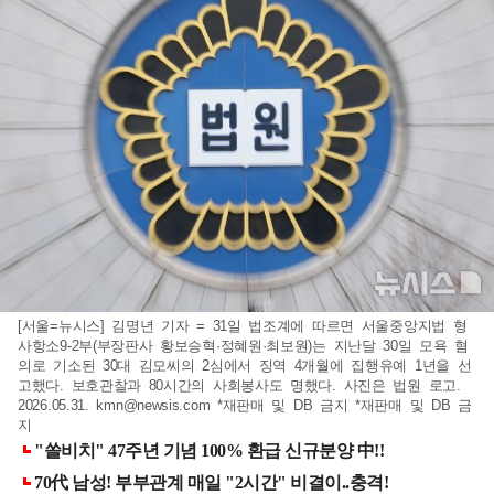
[서울=뉴시스] 김명년 기자 = 31일 법조계에 따르면 서울중앙지법 형
사항소9-2부(부장판사 황보승혁·정혜원·최보원)는 지난달 30일 모욕 혐
의로 기소된 30대 김모씨의 2심에서 징역 4개월에 집행유예 1년을 선
고했다. 보호관찰과 80시간의 사회봉사도 명했다. 사진은 법원 로고.
2026.05.31.
kmn@newsis.com
*재판매 및 DB 금지 *재판매 및 DB 금
지