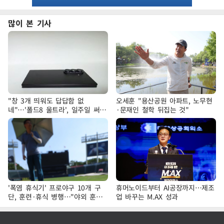
많이 본 기사
"창 3개 띄워도 답답함 없
오세훈 "용산공원 아파트, 노무현
네"…'폴드8 울트라', 일주일 써보
·문재인 철학 뒤집는 것"
니
'폭염 휴식기' 프로야구 10개 구
휴머노이드부터 AI공장까지…제조
단, 훈련·휴식 병행…"야외 훈련
업 바꾸는 M.AX 성과
해도 안전 최우선"