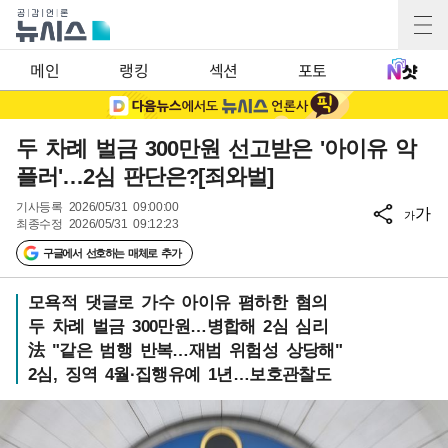
메인
랭킹
섹션
포토
두 차례 벌금 300만원 선고받은 '아이유 악
플러'…2심 판단은?[죄와벌]
기사등록
2026/05/31 09:00:00
가
가
최종수정
2026/05/31 09:12:23
구글에서 선호하는 매체로 추가
모욕적 댓글로 가수 아이유 폄하한 혐의
두 차례 벌금 300만원…병합해 2심 심리
法 "같은 범행 반복…재범 위험성 상당해"
2심, 징역 4월·집행유예 1년…보호관찰도