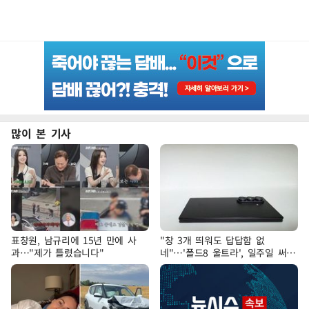
많이 본 기사
표창원, 남규리에 15년 만에 사
"창 3개 띄워도 답답함 없
과…"제가 틀렸습니다"
네"…'폴드8 울트라', 일주일 써보
니