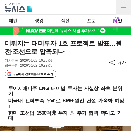
메인
랭킹
섹션
포토
미뤄지는 대미투자 1호 프로젝트 발표…원
전·조선으로 압축되나
기사등록
2026/06/02 10:26:06
가
가
최종수정
2026/06/02 10:29:05
구글에서 선호하는 매체로 추가
루이지애나주 LNG 터미널 투자는 사실상 좌초 분위
기
미국내 전력부족 우려로 SMR·원전 건설 가속화 예상
↑
한미 조선업 1500억弗 투자 외 추가 협력 확대도 기
대