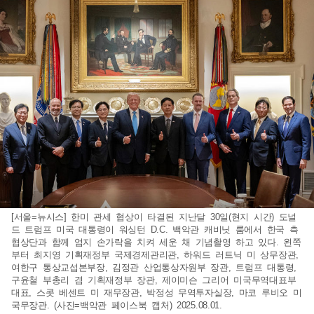
[서울=뉴시스] 한미 관세 협상이 타결된 지난달 30일(현지 시간) 도널
드 트럼프 미국 대통령이 워싱턴 D.C. 백악관 캐비닛 룸에서 한국 측
협상단과 함께 엄지 손가락을 치켜 세운 채 기념촬영 하고 있다. 왼쪽
부터 최지영 기획재정부 국제경제관리관, 하워드 러트닉 미 상무장관,
여한구 통상교섭본부장, 김정관 산업통상자원부 장관, 트럼프 대통령,
구윤철 부총리 겸 기획재정부 장관, 제이미슨 그리어 미국무역대표부
대표, 스콧 베센트 미 재무장관, 박정성 무역투자실장, 마코 루비오 미
국무장관. (사진=백악관 페이스북 캡처) 2025.08.01.