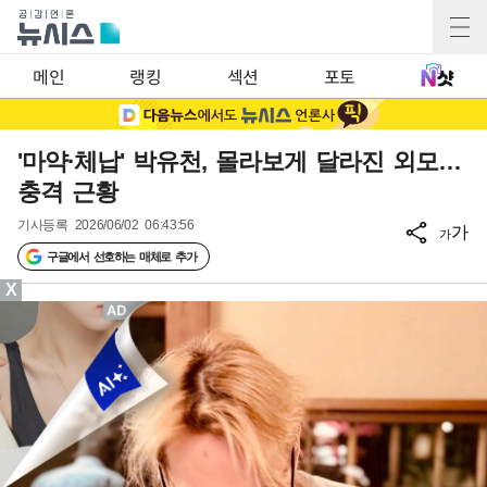
메인
랭킹
섹션
포토
'마약·체납' 박유천, 몰라보게 달라진 외모…
충격 근황
기사등록
2026/06/02 06:43:56
가
가
구글에서 선호하는 매체로 추가
X