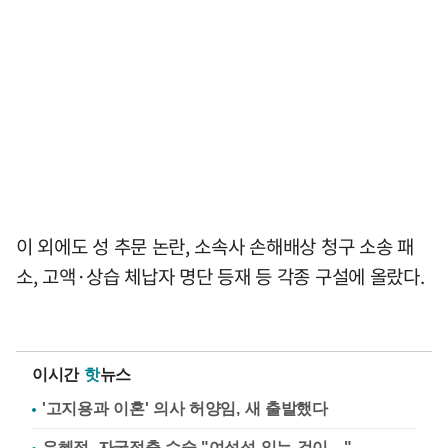
이 외에도 성 추문 논란, 소속사 손해배상 청구 소송 패
소, 고액·상습 체납자 명단 등재 등 각종 구설에 올랐다.
이시간
핫
뉴스
'고지용과 이혼' 의사 허양임, 새 출발했다
유혜정, 자궁적출 수술 "여성성 잃는 것이…"