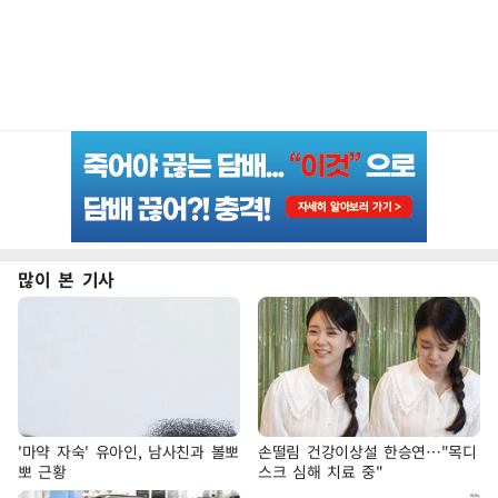
많이 본 기사
'마약 자숙' 유아인, 남사친과 볼뽀
손떨림 건강이상설 한승연…"목디
뽀 근황
스크 심해 치료 중"