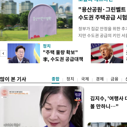
"용산공원·그린벨트
수도권 주택공급 시
정부가 집값 안정을 위한 추
지만 수도권 공급의 키인 
있다. 주택 공급 실행력을 
정치
과 협력을 강화해야 한다는 
"주택 물량 확보"
면, 오세훈 서울시장은 전날(
李, 수도권 공급대책
동산 대토론회에서 용산공원 
집중점검
"용
많이 본 기사
종합
정치
국제
경제
금융
김지수, '여행사 
볼 만하니…"