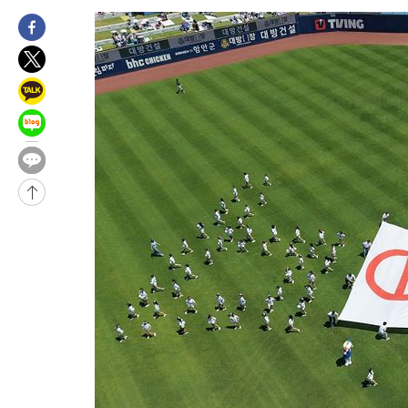
-30443초 전 >
[속보]삼성전자·SK하이닉스 동반 강보합…1%대 상승 출발
-30429초 전 >
[속보]코스닥, 5.95포인트(0.74%) 상승한 807.62개장
-30397초 전 >
[속보]코스피, 6300선 재탈환…1.09% 오른 6365.07 개장
-27562초 전 >
시리아 다마스쿠스 교외에서 미니버스 폭발.. 14명 부상, 3명은
태
-26860초 전 >
입추에도 극한더위…서울 낮 39도 '폭염중대경보'
-21824초 전 >
이란, 호르무즈서 "적국 목표물들"과 대치로 남부 케슘섬에서 
례 큰 폭발음
-20539초 전 >
[속보]美, 폴리실리콘 수입 규제…파생제품 15% 관세, 120일
발효
-18690초 전 >
[속보]트럼프, 美 원정출산 금지 행정명령 서명
-16390초 전 >
[속보] 뉴욕증시, 일제 하락 마감…나스닥 0.06%↓