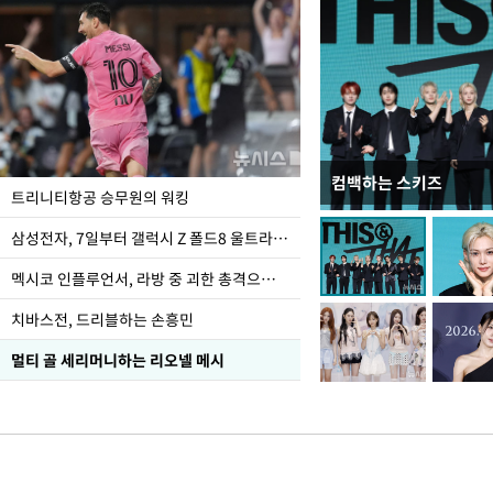
컴백하는 스키즈
입추 하루 앞둔 전남광
트리니티항공 승무원의 워킹
폭염
삼성전자, 7일부터 갤럭시 Z 폴드8 울트라·폴드8·플립8 출시
멕시코 인플루언서, 라방 중 괴한 총격으로 사망
치바스전, 드리블하는 손흥민
멀티 골 세리머니하는 리오넬 메시