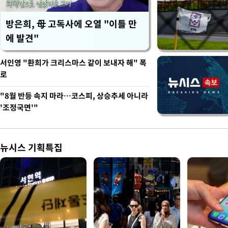
방은희, 母 고독사에 오열 "이틀 만
에 발견"
서인영 "환희가 크리스마스 같이 보내자 해" 폭
로
"8월 반등 속지 마라…코스피, 상승추세 아니라
'조정국면'"
뉴시스 기획특집