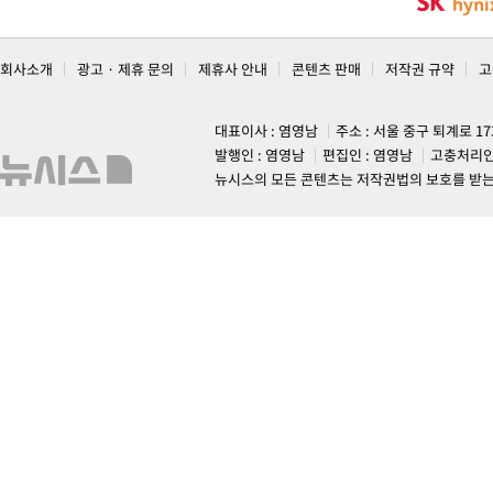
회사소개
광고 · 제휴 문의
제휴사 안내
콘텐츠 판매
저작권 규약
고
대표이사 : 염영남
주소 : 서울 중구 퇴계로 1
발행인 : 염영남
편집인 : 염영남
고충처리인
뉴시스의 모든 콘텐츠는 저작권법의 보호를 받는 바, 무