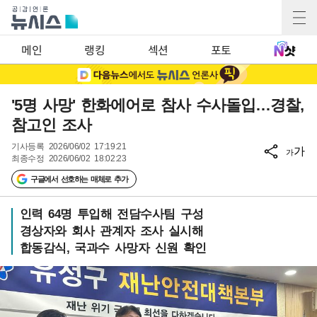
메인
랭킹
섹션
포토
'5명 사망' 한화에어로 참사 수사돌입…경찰,
참고인 조사
기사등록
2026/06/02 17:19:21
가
가
최종수정
2026/06/02 18:02:23
구글에서 선호하는 매체로 추가
인력 64명 투입해 전담수사팀 구성
경상자와 회사 관계자 조사 실시해
합동감식, 국과수 사망자 신원 확인