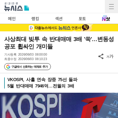
메인
랭킹
섹션
포토
사상최대 빚투 속 반대매매 3배 '쑥'…변동성
공포 휩싸인 개미들
기사등록
2026/06/03 08:00:00
가
가
최종수정
2026/06/03 08:10:23
구글에서 선호하는 매체로 추가
VKOSPI, 사흘 연속 장중 75선 돌파
5월 반대매매 7946억…전월의 3배