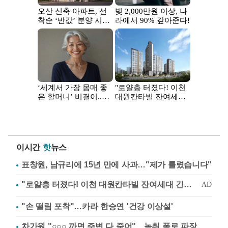
이시간
핫
뉴스
표창원, 남규리에 15년 만에 사과…"제가 틀렸습니다"
"손 떨림 포착"…카라 한승연 '건강 이상설'
차가원 "○○○ 까면 주변 다 죽어"…녹취 폭로 파장