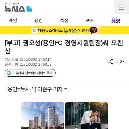
메인
랭킹
섹션
포토
[부고] 권오성(용인FC 경영지원팀장)씨 모친
상
기사등록
2026/06/02 17:57:14
가
가
최종수정
2026/06/02 17:58:53
구글에서 선호하는 매체로 추가
[용인=뉴시스] 이준구 기자 =