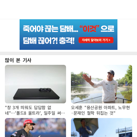
많이 본 기사
"창 3개 띄워도 답답함 없
오세훈 "용산공원 아파트, 노무현
네"…'폴드8 울트라', 일주일 써보
·문재인 철학 뒤집는 것"
니