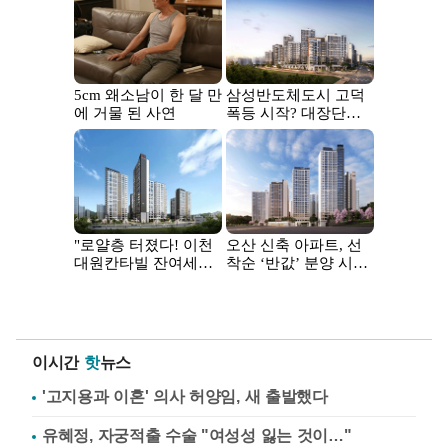
이시간
핫
뉴스
'고지용과 이혼' 의사 허양임, 새 출발했다
유혜정, 자궁적출 수술 "여성성 잃는 것이…"