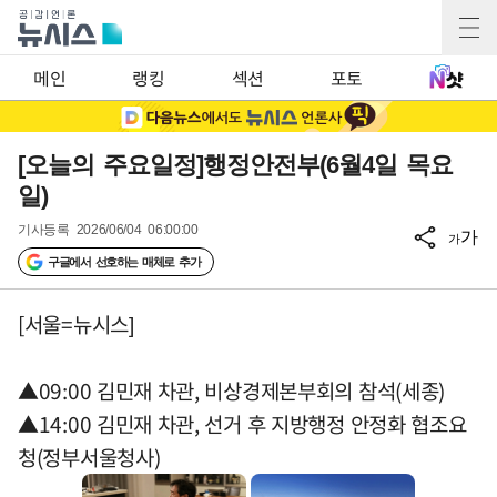
메인
랭킹
섹션
포토
[오늘의 주요일정]행정안전부(6월4일 목요
일)
기사등록
2026/06/04 06:00:00
가
가
구글에서 선호하는 매체로 추가
[서울=뉴시스]
▲09:00 김민재 차관, 비상경제본부회의 참석(세종)
▲14:00 김민재 차관, 선거 후 지방행정 안정화 협조요
청(정부서울청사)