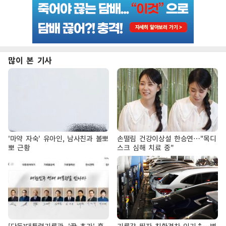
많이 본 기사
'마약 자숙' 유아인, 남사친과 볼뽀
손떨림 건강이상설 한승연…"목디
뽀 근황
스크 심해 치료 중"