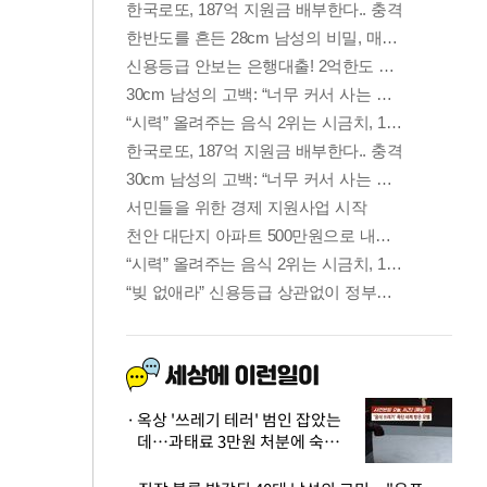
옥상 '쓰레기 테러' 범인 잡았는
데…과태료 3만원 처분에 숙박업
주 허탈