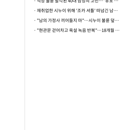
· 직장 불륜 발각된 40대 남성의 고민…"유포 동료 명예훼손·협박죄 고소 가능할까"
· 재취업한 시누이 위해 '조카 셔틀' 떠넘긴 남편…아내 "난 못한다"
· "남의 가정사 끼어들지 마"…시누이 불륜 덮으려는 남편에 억울한 아내
· "현관문 걷어차고 욕설 녹음 반복"…18개월 아기 키우는 집 뒤흔든 '앞집의 비극'