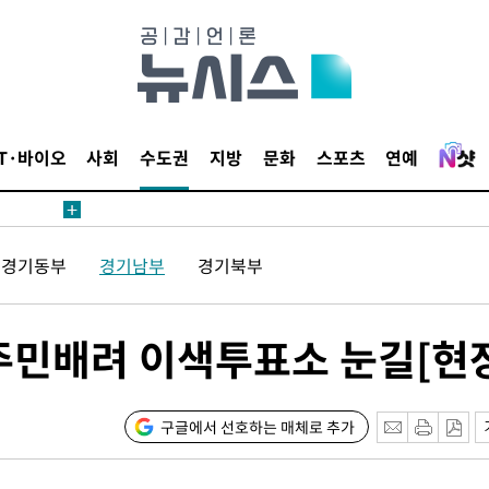
20일 후
IT·바이오
사회
수도권
지방
문화
스포츠
연예
20일 후
경기동부
경기남부
경기북부
주민배려 이색투표소 눈길[현
구글에서 선호하는 매체로 추가