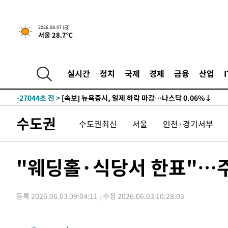
2026.08.07 (금)
서울 28.7℃
-27064초 전 >
[속보] 뉴욕증시, 일제 하락 마감…나스닥 0.06%↓
-31193초 전 >
[속보]美, 폴리실리콘 수입 규제…파생제품 15% 관세, 1
실시간
정치
국제
경제
금융
산업
발효
-29344초 전 >
[속보]트럼프, 美 원정출산 금지 행정명령 서명
-27044초 전 >
[속보] 뉴욕증시, 일제 하락 마감…나스닥 0.06%↓
-31213초 전 >
[속보]美, 폴리실리콘 수입 규제…파생제품 15% 관세, 1
발효
-29364초 전 >
[속보]트럼프, 美 원정출산 금지 행정명령 서명
수도권
수도권최신
서울
인천·경기서부
-27064초 전 >
[속보] 뉴욕증시, 일제 하락 마감…나스닥 0.06%↓
"웨딩홀·식당서 한표"…
등록 2026.06.03 09:04:11
수정 2026.06.03 10:28:03