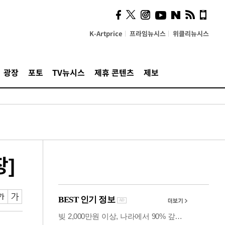
의견, 국토부·LH에 충실히
전달할 것"
K-Artprice
프라임뉴시스
위클리뉴시스
광장
포토
TV뉴시스
제휴 콘텐츠
제보
장]