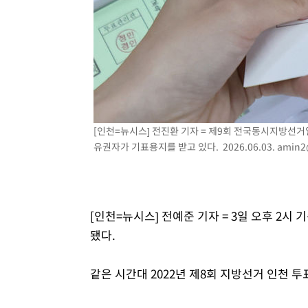
-6169초 전 >
[속보]원·달러 환율, 7.7원 내린 1416.1원 마감
-6058초 전 >
[속보] 노원서 40.1도 관측…서울, 2018년 이후 첫 40도
-3148초 전 >
[속보]종합특검, '계엄 수용공간 확보' 신용해 前교정본부
-2021초 전 >
외신들도 주목한 韓축구 파문…"국민적 공분에 수사 재개"
-1992초 전 >
11시간 압수수색에 성접대 파문까지…'쑥대밭' 된 축구협
-1014초 전 >
[속보]규제합리화위원회 부위원장에 김태유 서울대 공대 
태 후임
[인천=뉴시스] 전진환 기자 = 제9회 전국동시지방선거
유권자가 기표용지를 받고 있다. 2026.06.03.
amin2
[인천=뉴시스] 전예준 기자 = 3일 오후 2시
됐다.
같은 시간대 2022년 제8회 지방선거 인천 투표