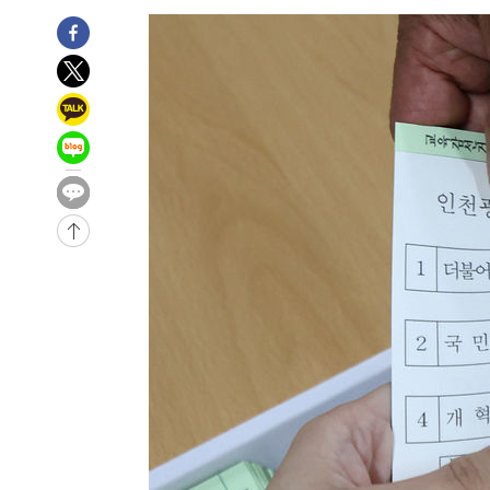
-1972초 전 >
11시간 압수수색에 성접대 파문까지…'쑥대밭' 된 축구협
-994초 전 >
[속보]규제합리화위원회 부위원장에 김태유 서울대 공대 
태 후임
-31086초 전 >
이강인, 폭염 속 AT마드리드 첫 훈련…80명 식사 대접까
-28225초 전 >
미 사업체 일자리, 7월에 2.3만개 순감하고 그 전 2개월 1
하향수정 (2보)
-27673초 전 >
[속보] 미 사업체, 일자리 7월에 2.3만 개 줄어…실업률은
↓
-23536초 전 >
[속보]이 대통령 "부동산 공급 기존 사고방식 매달리지 
실천"
-22621초 전 >
이란, "오만과 '중앙 단일 루트' 합의…북쪽 인바운드·남
운드는 임시"
-14189초 전 >
"낮 기온 소폭 하락"…수도권 폭염중대경보, 폭염경보로
-14153초 전 >
[속보]이 대통령, '호우피해' 안동·의성 관할 4개 면 특
선포
-14116초 전 >
[단독]중수청 지원 검사들, 정원 초과 시 낮은 계급 임용
갈 수도
-12087초 전 >
낮 최고 37도 찜통더위…곳곳 소나기·강원 많은 비[내일
-10393초 전 >
SK하이닉스, 용인·청주 팹에 54조 투자…"AI 메모리 수
응"
-7249초 전 >
여자배구 이재영·이다영 자매, 아제르바이잔 투란VC 입단
-6502초 전 >
외국인 심판 성 접대 7경기 들여다보니…한국 축구 '5승 2
-6236초 전 >
[속보]코스닥, 2.86포인트(0.36%) 내린 798.81마감
-6189초 전 >
[속보]코스피, 6200선 약보합…0.60% 내린 6258.77에 