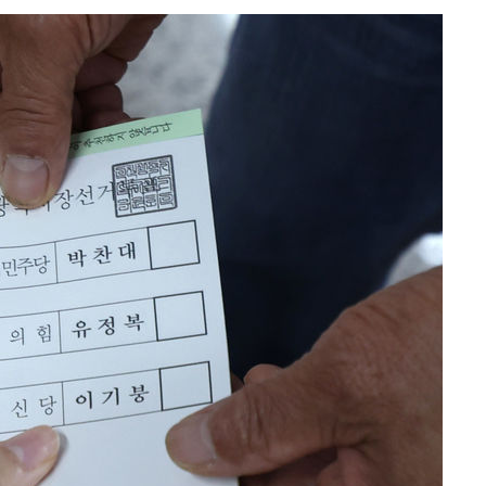
회
교수…이병
지(종합)
0.3만개
 4.1%로
말고 과감히
쪽 아웃바
 하향
별재난지역
…희망지 못
날씨]
요 선제 대
무'
마쳐