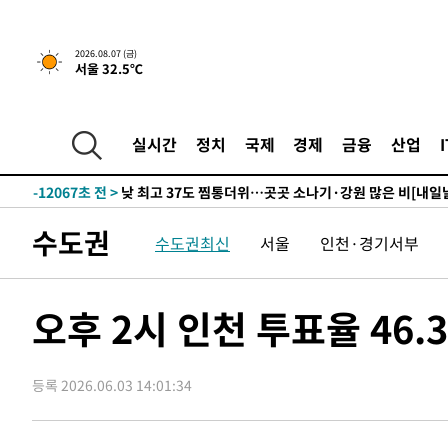
하향수정 (2보)
-27653초 전 >
[속보] 미 사업체, 일자리 7월에 2.3만 개 줄어…실업률은
↓
-23516초 전 >
[속보]이 대통령 "부동산 공급 기존 사고방식 매달리지 
2026.08.07 (금)
서울 32.5℃
실천"
-22601초 전 >
이란, "오만과 '중앙 단일 루트' 합의…북쪽 인바운드·남
운드는 임시"
-14169초 전 >
"낮 기온 소폭 하락"…수도권 폭염중대경보, 폭염경보로
-14133초 전 >
[속보]이 대통령, '호우피해' 안동·의성 관할 4개 면 특
실시간
정치
국제
경제
금융
산업
선포
-14096초 전 >
[단독]중수청 지원 검사들, 정원 초과 시 낮은 계급 임용
갈 수도
-12067초 전 >
낮 최고 37도 찜통더위…곳곳 소나기·강원 많은 비[내일
-10373초 전 >
SK하이닉스, 용인·청주 팹에 54조 투자…"AI 메모리 수
수도권
수도권최신
서울
인천·경기서부
응"
-7229초 전 >
여자배구 이재영·이다영 자매, 아제르바이잔 투란VC 입단
-6482초 전 >
외국인 심판 성 접대 7경기 들여다보니…한국 축구 '5승 2
-6216초 전 >
[속보]코스닥, 2.86포인트(0.36%) 내린 798.81마감
오후 2시 인천 투표율 46.
-6169초 전 >
[속보]코스피, 6200선 약보합…0.60% 내린 6258.77에 
-6149초 전 >
[속보]원·달러 환율, 7.7원 내린 1416.1원 마감
등록 2026.06.03 14:01:34
-6038초 전 >
[속보] 노원서 40.1도 관측…서울, 2018년 이후 첫 40도
-3128초 전 >
[속보]종합특검, '계엄 수용공간 확보' 신용해 前교정본부
-2001초 전 >
외신들도 주목한 韓축구 파문…"국민적 공분에 수사 재개"