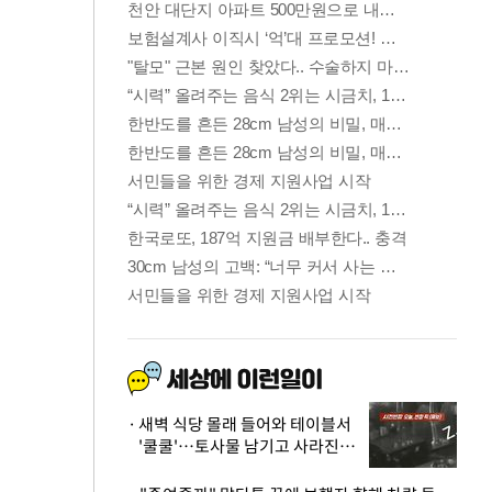
새벽 식당 몰래 들어와 테이블서
'쿨쿨'…토사물 남기고 사라진 남
성