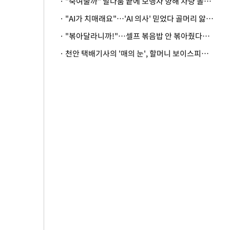
· "죽여줄까" 말다툼 끝에 보행자 향해 차량 돌진…50대 여성 중상
· "AI가 치매래요"…'AI 의사' 믿었다 골머리 앓는 美 의료계 '경고'
· "볶아달라니까!"…셀프 볶음밥 안 볶아줬다고 사장 폭행한 손님
· 천안 택배기사의 '매의 눈', 할머니 보이스피싱 피해 막아