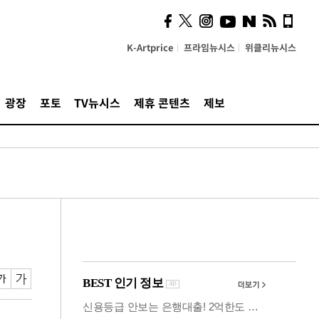
시, 스마트폰 액세서리에
NFC 더했다
K-Artprice
프라임뉴시스
위클리뉴시스
광장
포토
TV뉴시스
제휴 콘텐츠
제보