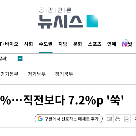
 4.1%로
말고 과감히
쪽 아웃바
 하향
별재난지역
IT·바이오
사회
수도권
지방
문화
스포츠
연예
…희망지 못
날씨]
요 선제 대
경기동부
경기남부
경기북부
무'
3%…직전보다 7.2%p '쑥'
마쳐
구글에서 선호하는 매체로 추가
장 기소