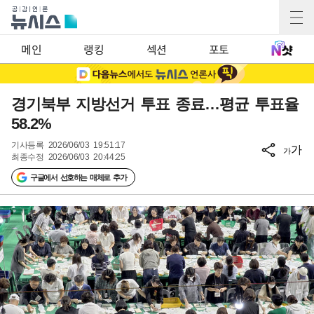
메인
랭킹
섹션
포토
경기북부 지방선거 투표 종료…평균 투표율
58.2%
기사등록
2026/06/03 19:51:17
가
가
최종수정
2026/06/03 20:44:25
구글에서 선호하는 매체로 추가