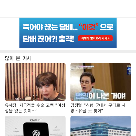
많이 본 기사
유혜정, 자궁적출 수술 고백 "여성
김정렬 "친형 군대서 구타로 사
성을 잃는 것이…"
망…유골 못 찾아"