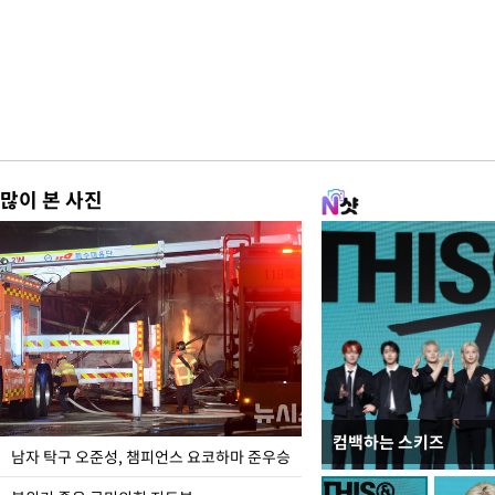
많이 본 사진
컴백하는 스키즈
한-미, UFS연합연습 1
남자 탁구 오준성, 챔피언스 요코하마 준우승