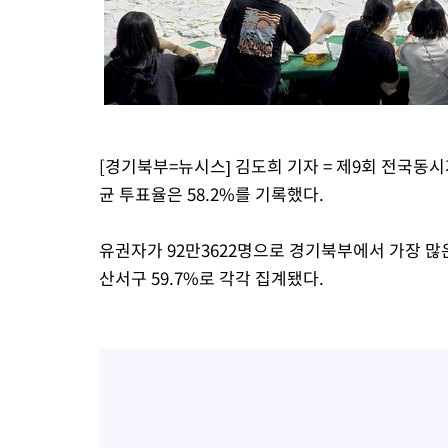
-16996초 전 >
[속보]코스닥, 55.66포인트(6.97%) 오른 854.47 마감
-13703초 전 >
대포통장 107개로 불법도박 수익 5062억 세탁…19명 검거
-12180초 전 >
[속보]이 대통령 "2028년 중순까지 광주 군공항 기능 다른 군
으로 임시 배치해 산단 조기 착공"
-9330초 전 >
포항스틸야드 관중석 천장 석재 낙하…K리그 전구장 긴급 점검
33분 전 >
[속보]'전장연 시위' 1호선 용산역 상행선 무정차 통과 종료
[경기북부=뉴시스] 김도희 기자 = 제9회 전국동
59분 전 >
[속보]코스닥 지수 5%대 급등에 '매수 사이드카' 발동
균 투표율은 58.2%를 기록했다.
1시간 전 >
[속보]원·달러 환율, 오전 9시 1410.3원
1시간 전 >
[속보]코스닥, 8.85포인트(1.11%) 오른 807.66 개장
유권자가 92만3622명으로 경기북부에서 가장 많은 
1시간 전 >
[속보]코스피, 47.56포인트(0.76%) 오른 6306.33 개장
산서구 59.7%로 각각 집계됐다.
2시간 전 >
[속보]지하철 1호선 상행선 용산역 무정차 통과…"집회·시위"
2시간 전 >
'낮 최고 34도' 전국 더위 지속…강원·경상권 오전 비