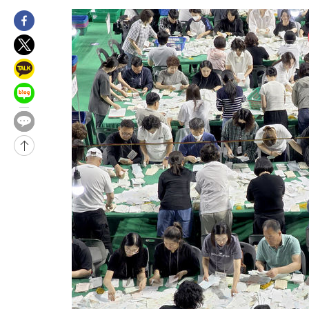
33분 전 >
[속보]'전장연 시위' 1호선 용산역 상행선 무정차 통과 종료
59분 전 >
[속보]코스닥 지수 5%대 급등에 '매수 사이드카' 발동
1시간 전 >
[속보]원·달러 환율, 오전 9시 1410.3원
1시간 전 >
[속보]코스닥, 8.85포인트(1.11%) 오른 807.66 개장
1시간 전 >
[속보]코스피, 47.56포인트(0.76%) 오른 6306.33 개장
2시간 전 >
[속보]지하철 1호선 상행선 용산역 무정차 통과…"집회·시위"
2시간 전 >
'낮 최고 34도' 전국 더위 지속…강원·경상권 오전 비
-26938초 전 >
[단독]체온 40.6도 쓰러진 해명…"엄살"이라며 훈련강요
-25946초 전 >
[속보]강훈식 "충청권 246조·영남권 107조 투자 프로젝트 올
수"
-25593초 전 >
[속보]강훈식 "반도체 함께 성장 프로젝트 10년간 1조원 규모 
진…상생무역금융 5조 공급"
-25145초 전 >
[속보]강훈식 "연내 메가특구특별법 제정 추진…인허가·환경
평가 단축"
-23513초 전 >
[속보]경찰, '내부 비리' 자진신고자 징계 감면…포상금 1억으
대
-22757초 전 >
누그러진 극한 폭염…'낮 최고 34도' 무더위는 이어져[내일날씨
-19348초 전 >
제주 골프장서 멧돼지 출현 결국 사살…'이용객 대피'
-17166초 전 >
[속보]원·달러 환율, 2.3원 오른 1418.4원 마감
-17010초 전 >
[속보]코스피, 40.89포인트(0.65%) 오른 6299.66 마감