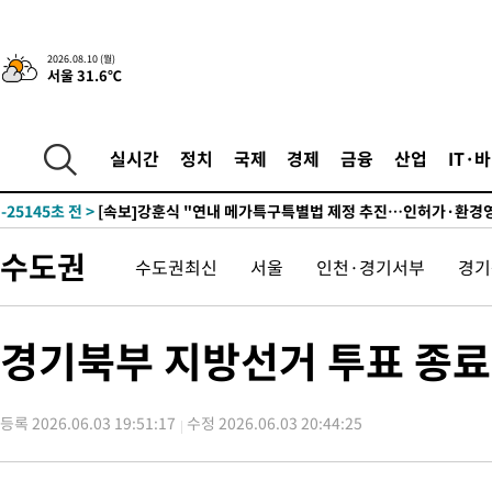
2026.08.10 (월)
서울 31.6℃
2시간 전 >
'낮 최고 34도' 전국 더위 지속…강원·경상권 오전 비
-26938초 전 >
[단독]체온 40.6도 쓰러진 해명…"엄살"이라며 훈련강요
-25946초 전 >
[속보]강훈식 "충청권 246조·영남권 107조 투자 프로젝트 올
실시간
정치
국제
경제
금융
산업
IT·
수"
-25593초 전 >
[속보]강훈식 "반도체 함께 성장 프로젝트 10년간 1조원 규모 
진…상생무역금융 5조 공급"
-25145초 전 >
[속보]강훈식 "연내 메가특구특별법 제정 추진…인허가·환경
평가 단축"
-23513초 전 >
[속보]경찰, '내부 비리' 자진신고자 징계 감면…포상금 1억으
수도권
수도권최신
서울
인천·경기서부
경기
대
-22757초 전 >
누그러진 극한 폭염…'낮 최고 34도' 무더위는 이어져[내일날씨
-19348초 전 >
제주 골프장서 멧돼지 출현 결국 사살…'이용객 대피'
-17166초 전 >
[속보]원·달러 환율, 2.3원 오른 1418.4원 마감
경기북부 지방선거 투표 종료
-17010초 전 >
[속보]코스피, 40.89포인트(0.65%) 오른 6299.66 마감
-16996초 전 >
[속보]코스닥, 55.66포인트(6.97%) 오른 854.47 마감
등록 2026.06.03 19:51:17
수정 2026.06.03 20:44:25
-13703초 전 >
대포통장 107개로 불법도박 수익 5062억 세탁…19명 검거
-12180초 전 >
[속보]이 대통령 "2028년 중순까지 광주 군공항 기능 다른 군
으로 임시 배치해 산단 조기 착공"
-9330초 전 >
포항스틸야드 관중석 천장 석재 낙하…K리그 전구장 긴급 점검