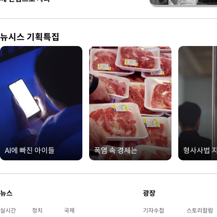
뉴시스 기획특집
AI에 빠진 아이들
폭염 속 경제는
형사사법 
뉴스
광장
실시간
정치
국제
기자수첩
스토리칼럼