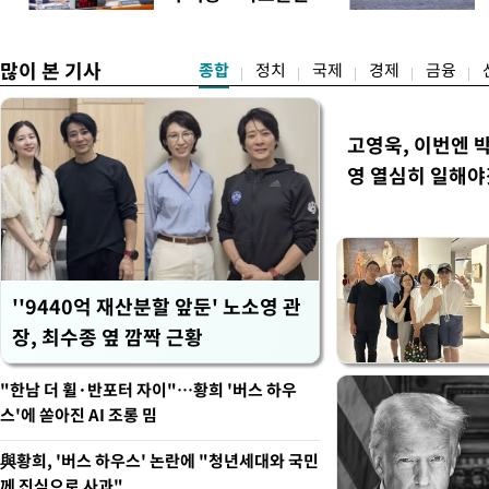
프로젝트가 과감한 규제 혁신
정확"
많이 본 기사
종합
정치
국제
경제
금융
고영욱, 이번엔 
영 열심히 일해야
''9440억 재산분할 앞둔' 노소영 관
장, 최수종 옆 깜짝 근황
"한남 더 휠·반포터 자이"…황희 '버스 하우
스'에 쏟아진 AI 조롱 밈
與황희, '버스 하우스' 논란에 "청년세대와 국민
께 진심으로 사과"