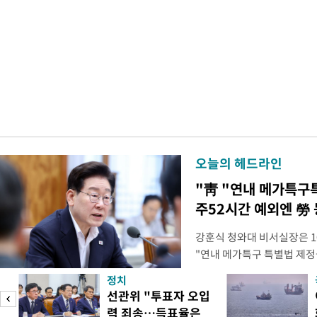
오늘의 헤드라인
"靑 "연내 메가특구
주52시간 예외엔 勞 
강훈식 청와대 비서실장은 1
"연내 메가특구 특별법 제정
향평가 등을 단축하고 전력, 
정치
교육 등 정주 여건을 신속하
선관위 "투표자 오입
실장은 이날 오후 청와대 춘
력 죄송…득표율은