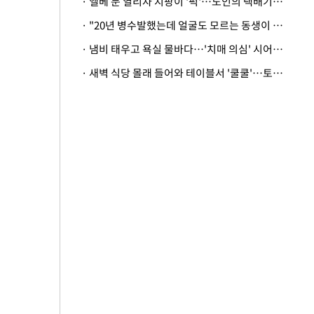
· 엘베 문 열리자 지팡이 '퍽'…노인의 택배기사 폭행 이유
· "20년 병수발했는데 얼굴도 모르는 동생이 유산 절반을"…배다른 형제 상속권 있을까
· 냄비 태우고 욕실 물바다…'치매 의심' 시어머니 검사 권유했다가 '날벼락'
· 새벽 식당 몰래 들어와 테이블서 '쿨쿨'…토사물 남기고 사라진 남성