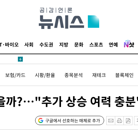
견
IT·바이오
사회
수도권
지방
문화
스포츠
연예
 계속[다음
보험/카드
시황/환율
종목분석
재테크
블록체인
삼겠다"
안겨드려 죄
을까?…"추가 상승 여력 충분
견
구글에서 선호하는 매체로 추가
 계속[다음