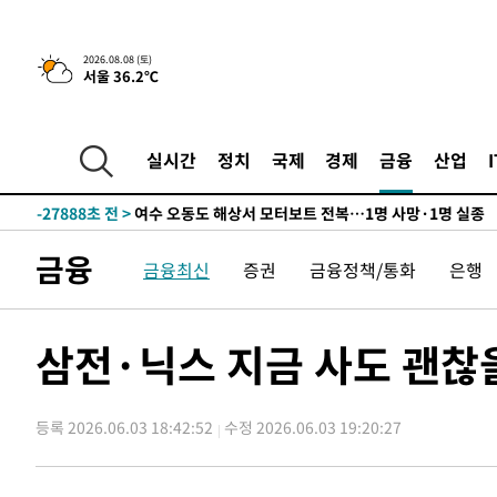
2026.08.08 (토)
서울 36.2℃
-1417초 전 >
[속보]뉴욕증시 상승 마감…S&P 0.6% 나스닥 1.3%↑
-30978초 전 >
선재도서 해루질 나섰다 실종 60대, 닷새 만에 숨진 채 발
실시간
정치
국제
경제
금융
산업
-28512초 전 >
남자 농구, 나고야 아시안게임서 '홈팀' 일본과 한일전
-27888초 전 >
여수 오동도 해상서 모터보트 전복…1명 사망·1명 실종
-24115초 전 >
극한폭염 한풀 꺾이지만…'낮 최고 35도' 무더위, 열대야
금융
금융최신
증권
금융정책/통화
은행
주 날씨]
-21133초 전 >
축구협회 "압수수색·성접대 논란 사과…쇄신의 기회로 
-19650초 전 >
[속보]'압수수색·성접대 논란' 축구협회 "실망과 걱정 
송"
-8271초 전 >
'최고 37도' 폭염 지속…강원동해안 최대 150㎜ 비
삼전·닉스 지금 사도 괜찮
-1397초 전 >
[속보]뉴욕증시 상승 마감…S&P 0.6% 나스닥 1.3%↑
-30998초 전 >
선재도서 해루질 나섰다 실종 60대, 닷새 만에 숨진 채 발
등록 2026.06.03 18:42:52
수정 2026.06.03 19:20:27
-28532초 전 >
남자 농구, 나고야 아시안게임서 '홈팀' 일본과 한일전
-27908초 전 >
여수 오동도 해상서 모터보트 전복…1명 사망·1명 실종
-24135초 전 >
극한폭염 한풀 꺾이지만…'낮 최고 35도' 무더위, 열대야