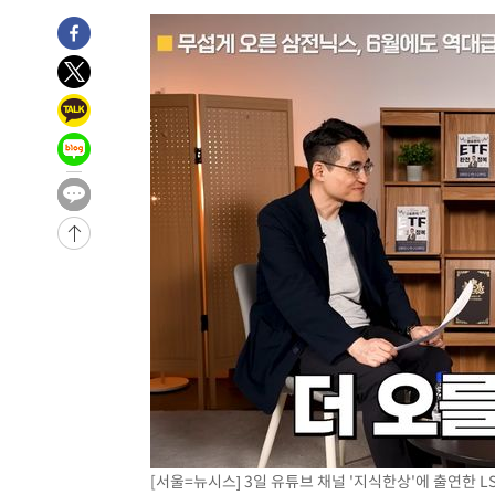
주 날씨]
-21153초 전 >
축구협회 "압수수색·성접대 논란 사과…쇄신의 기회로 
-19670초 전 >
[속보]'압수수색·성접대 논란' 축구협회 "실망과 걱정 
송"
-8291초 전 >
'최고 37도' 폭염 지속…강원동해안 최대 150㎜ 비
-1417초 전 >
[속보]뉴욕증시 상승 마감…S&P 0.6% 나스닥 1.3%↑
[서울=뉴시스] 3일 유튜브 채널 '지식한상'에 출연한 