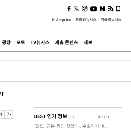
사이 해답 찾았죠"…알을
깨고 나온 '초자아'
K-Artprice
프라임뉴시스
위클리뉴시스
광장
포토
TV뉴시스
제휴 콘텐츠
제보
"