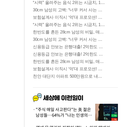
"주식 매일 사고판다"는 美 젊은
남성들…64%가 "나는 인생의
패배자“