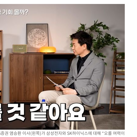
삼겠다"
안겨드려 죄
LS증권 염승환 이사(왼쪽)가 삼성전자와 SK하이닉스에 대해 “오를 여력이