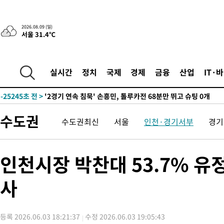
2026.08.09 (일)
서울 31.4℃
1시간 전 >
“美 이란전 무기 소진…북한과 분쟁시 주한 미군 취약해질 수 있어”
-30681초 전 >
[속보]장은수, KLPGA 제주삼다수 역전 우승…데뷔 10년 차에
정상
-26046초 전 >
"얼마나 더웠으면"…안동 물길공원서 헤엄친 구렁이 '소동'
실시간
정치
국제
경제
금융
산업
IT·
-25973초 전 >
손흥민, 68분 뛰고 2경기 침묵…LAFC, 톨루카에 1-0 승리(종합
-25245초 전 >
'2경기 연속 침묵' 손흥민, 톨루카전 68분만 뛰고 슈팅 0개
-23997초 전 >
이강인, 오늘 서울서 AT마드리드 입단식…'전례 없는 특급대우
수도권
수도권최신
서울
인천·경기서부
경기
-10879초 전 >
'여긴 20도, 저긴 50도'…열화상 카메라로 본 폭염 저감시설 '
차'
-10350초 전 >
콜롬비아 신임 우파 대통령 취임 하루만에 차량폭탄 폭발 사건
-3944초 전 >
튀르키예 외무장관, "메카 3국 방위협정은 이란이 목표 아냐 " 
인천시장 박찬대 53.7% 유
-1152초 전 >
이군이 불법 군시설 건설한 레바논 남부에서 레바논군 3명 폭발로
상
사
28분 전 >
[속보]美중부 사령관, 이스라엘 긴급방문 다중화된 전선 상황 논의
1시간 전 >
美 국방부, 켄달 전 공군장관 보안허가 취소…“에어포스원 기밀정보
론 누출”
1시간 전 >
‘축구의 신’ 아르헨티나 축구 선수 메시의 부친 지병 별세
등록 2026.06.03 18:21:37
수정 2026.06.03 19:05:43
1시간 전 >
“美 이란전 무기 소진…북한과 분쟁시 주한 미군 취약해질 수 있어”