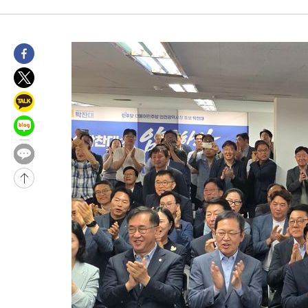
-30681초 전 >
[속보]장은수, KLPGA 제주삼다수 역전 우승…데뷔 10년 차에
정상
-26046초 전 >
"얼마나 더웠으면"…안동 물길공원서 헤엄친 구렁이 '소동'
-25973초 전 >
손흥민, 68분 뛰고 2경기 침묵…LAFC, 톨루카에 1-0 승리(종합
-25245초 전 >
'2경기 연속 침묵' 손흥민, 톨루카전 68분만 뛰고 슈팅 0개
-23997초 전 >
이강인, 오늘 서울서 AT마드리드 입단식…'전례 없는 특급대우
-10879초 전 >
'여긴 20도, 저긴 50도'…열화상 카메라로 본 폭염 저감시설 '
차'
-10350초 전 >
콜롬비아 신임 우파 대통령 취임 하루만에 차량폭탄 폭발 사건
-3944초 전 >
튀르키예 외무장관, "메카 3국 방위협정은 이란이 목표 아냐 " 
-1152초 전 >
이군이 불법 군시설 건설한 레바논 남부에서 레바논군 3명 폭발로
상
28분 전 >
[속보]美중부 사령관, 이스라엘 긴급방문 다중화된 전선 상황 논의
1시간 전 >
美 국방부, 켄달 전 공군장관 보안허가 취소…“에어포스원 기밀정보
론 누출”
1시간 전 >
‘축구의 신’ 아르헨티나 축구 선수 메시의 부친 지병 별세
1시간 전 >
“美 이란전 무기 소진…북한과 분쟁시 주한 미군 취약해질 수 있어”