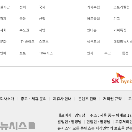
실시간
정치
국제
기자수첩
스토리칼럼
경제
금융
산업
아트클럽
기고
사회
수도권
지방
인터뷰
기획특집
문화
IT·바이오
스포츠
섹션코너
데일리뉴시
연예
포토
TV뉴시스
인사
부고
동정
회사소개
광고 · 제휴 문의
제휴사 안내
콘텐츠 판매
저작권 규약
고
대표이사 : 염영남
주소 : 서울 중구 퇴계로 1
발행인 : 염영남
편집인 : 염영남
고충처리인
뉴시스의 모든 콘텐츠는 저작권법의 보호를 받는 바, 무