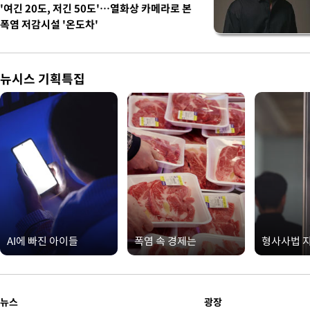
'여긴 20도, 저긴 50도'…열화상 카메라로 본
폭염 저감시설 '온도차'
뉴시스 기획특집
AI에 빠진 아이들
폭염 속 경제는
형사사법 
뉴스
광장