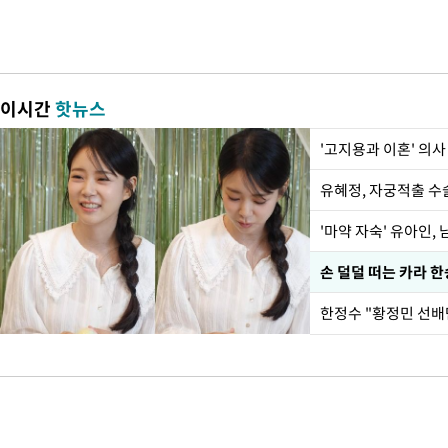
이시간
핫뉴스
'고지용과 이혼' 의사
유혜정, 자궁적출 수
'마약 자숙' 유아인,
손 덜덜 떠는 카라 