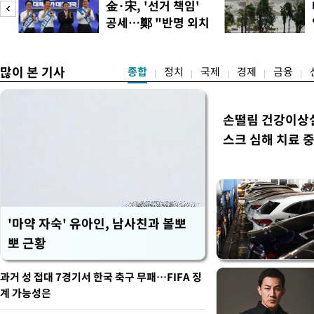
피
金·宋, '선거 책임'
도하기 위해 양도소득세 중과
공세…鄭 "반명 외치
실거주 의무 이행도 일정기
며 분열"
로
많이 본 기사
종합
정치
국제
경제
금융
손떨림 건강이상
스크 심해 치료 중
'마약 자숙' 유아인, 남사친과 볼뽀
뽀 근황
과거 성 접대 7경기서 한국 축구 무패…FIFA 징
계 가능성은