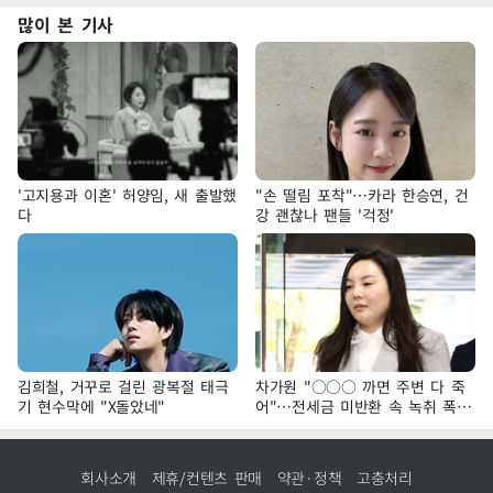
많이 본 기사
'고지용과 이혼' 허양임, 새 출발했
"손 떨림 포착"…카라 한승연, 건
다
강 괜찮나 팬들 '걱정'
김희철, 거꾸로 걸린 광복절 태극
차가원 "○○○ 까면 주변 다 죽
기 현수막에 "X돌았네"
어"…전세금 미반환 속 녹취 폭로
파장
회사소개
제휴/컨텐츠 판매
약관·정책
고충처리