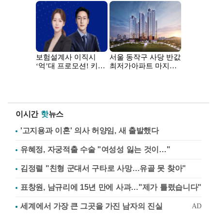
이시간
핫
뉴스
'고지용과 이혼' 의사 허양임, 새 출발했다
유혜정, 자궁적출 수술 "여성성 잃는 것이…"
김정렬 "친형 군대서 구타로 사망…유골 못 찾아"
표창원, 남규리에 15년 만에 사과…"제가 틀렸습니다"