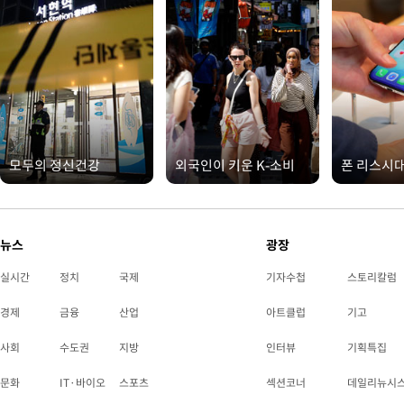
모두의 정신건강
외국인이 키운 K-소비
폰 리스시
뉴스
광장
실시간
정치
국제
기자수첩
스토리칼럼
경제
금융
산업
아트클럽
기고
사회
수도권
지방
인터뷰
기획특집
문화
IT·바이오
스포츠
섹션코너
데일리뉴시