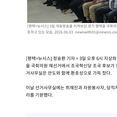
-11866초 전 >
[속보]규제합리화위원회 부위원장에 김태유 서울대 공대 교수
병태 후임
-8224초 전 >
[속보]국힘 윤리위, '돌려차기 발언' 진종오·서범수 징계 절차 
-3549초 전 >
[속보] 7월 중국 수출 23.9%↑ 수입 27.5%↑…무역총액 25.
[평택=뉴시스] 3일 개표방송을 지켜보던 경기 평택을 국회
-709초 전 >
[속보]'채상병 순직 책임' 임성근, 항소심도 징역 3년
호하고 있는 모습. 2026.06.03.
newswith01@newsis.c
-575초 전 >
[속보]종합특검, '관저이전 봐주기 감사' 유병호 구속기소
47분 전 >
민주 콩고 에볼라환자 4천명 돌파, 4053명 발생 1850명 사망
[평택=뉴시스] 정숭환 기자 = 3일 오후 6시 지상파
을 국회의원 재선거에서 조국혁신당 조국 후보가 
거사무실은 안도와 함께 환호성으로 가득 찼다.
이날 선거사무실에는 취재진과 자원봉사자, 당직자 
리를 기원했다.