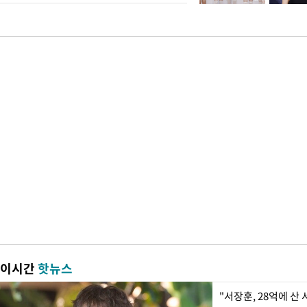
이시간
핫뉴스
"서장훈, 28억에 산