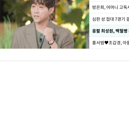
방은희, 어머니 고독사
심판 성 접대 7경기 
응팔 최성원, 백혈병
홍서범♥조갑경, 아들