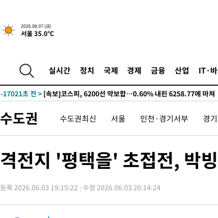
선포
-24948초 전 >
[단독]중수청 지원 검사들, 정원 초과 시 낮은 계급 임용…희망
갈 수도
-22919초 전 >
낮 최고 37도 찜통더위…곳곳 소나기·강원 많은 비[내일날씨]
2026.08.07 (금)
서울 35.0℃
-21225초 전 >
SK하이닉스, 용인·청주 팹에 54조 투자…"AI 메모리 수요 선
응"
-18081초 전 >
여자배구 이재영·이다영 자매, 아제르바이잔 투란VC 입단
-17334초 전 >
외국인 심판 성 접대 7경기 들여다보니…한국 축구 '5승 2무'
실시간
정치
국제
경제
금융
산업
IT·
-17068초 전 >
[속보]코스닥, 2.86포인트(0.36%) 내린 798.81마감
-17021초 전 >
[속보]코스피, 6200선 약보합…0.60% 내린 6258.77에 마쳐
-17001초 전 >
[속보]원·달러 환율, 7.7원 내린 1416.1원 마감
수도권
수도권최신
서울
인천·경기서부
경기
-16890초 전 >
[속보] 노원서 40.1도 관측…서울, 2018년 이후 첫 40도
-13980초 전 >
[속보]종합특검, '계엄 수용공간 확보' 신용해 前교정본부장 기
-12853초 전 >
외신들도 주목한 韓축구 파문…"국민적 공분에 수사 재개"
격전지 '평택을' 초접전, 박
-12824초 전 >
11시간 압수수색에 성접대 파문까지…'쑥대밭' 된 축구협회
-11846초 전 >
[속보]규제합리화위원회 부위원장에 김태유 서울대 공대 교수
병태 후임
-8204초 전 >
[속보]국힘 윤리위, '돌려차기 발언' 진종오·서범수 징계 절차 
등록 2026.06.03 19:15:22
수정 2026.06.03 20:14:24
-3529초 전 >
[속보] 7월 중국 수출 23.9%↑ 수입 27.5%↑…무역총액 25.
-689초 전 >
[속보]'채상병 순직 책임' 임성근, 항소심도 징역 3년