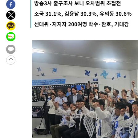
방송3사 출구조사 보니 오차범위 초접전
-555초 전 >
[속보]종합특검, '관저이전 봐주기 감사' 유병호 구속기소
조국 31.1%, 김용남 30.3%, 유의동 30.6%
47분 전 >
민주 콩고 에볼라환자 4천명 돌파, 4053명 발생 1850명 사망
선대위·지지자 200여명 박수·환호, 기대감
-25041초 전 >
"낮 기온 소폭 하락"…수도권 폭염중대경보, 폭염경보로 하향
-25005초 전 >
[속보]이 대통령, '호우피해' 안동·의성 관할 4개 면 특별재난
선포
-24968초 전 >
[단독]중수청 지원 검사들, 정원 초과 시 낮은 계급 임용…희망
갈 수도
-22939초 전 >
낮 최고 37도 찜통더위…곳곳 소나기·강원 많은 비[내일날씨]
-21245초 전 >
SK하이닉스, 용인·청주 팹에 54조 투자…"AI 메모리 수요 선
응"
-18101초 전 >
여자배구 이재영·이다영 자매, 아제르바이잔 투란VC 입단
-17354초 전 >
외국인 심판 성 접대 7경기 들여다보니…한국 축구 '5승 2무'
-17088초 전 >
[속보]코스닥, 2.86포인트(0.36%) 내린 798.81마감
-17041초 전 >
[속보]코스피, 6200선 약보합…0.60% 내린 6258.77에 마쳐
-17021초 전 >
[속보]원·달러 환율, 7.7원 내린 1416.1원 마감
-16910초 전 >
[속보] 노원서 40.1도 관측…서울, 2018년 이후 첫 40도
-14000초 전 >
[속보]종합특검, '계엄 수용공간 확보' 신용해 前교정본부장 기
-12873초 전 >
외신들도 주목한 韓축구 파문…"국민적 공분에 수사 재개"
-12844초 전 >
11시간 압수수색에 성접대 파문까지…'쑥대밭' 된 축구협회