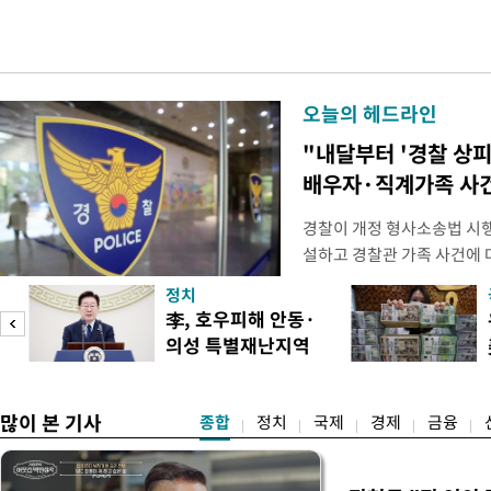
오늘의 헤드라인
"내달부터 '경찰 상피
배우자·직계가족 사건
경찰이 개정 형사소송법 시
설하고 경찰관 가족 사건에 
피제'를 도입한다. 경찰청은 
정치
후속 조치 태스크포스(TF)'
李, 호우피해 안동·
우선 올해 하반기 인사에 
의성 특별재난지역
하던 수사감찰 기능을 인권
도
선포
많이 본 기사
종합
정치
국제
경제
금융