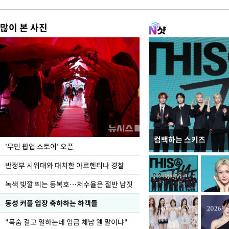
많이 본 사진
컴백하는 스키즈
지석천 뒤덮은 개구리
'무민 팝업 스토어' 오픈
반정부 시위대와 대치한 아르헨티나 경찰
녹색 빛깔 띄는 동복호…저수율은 절반 남짓
동성 커플 입장 축하하는 하객들
"목숨 걸고 일하는데 임금 체납 웬 말이냐"