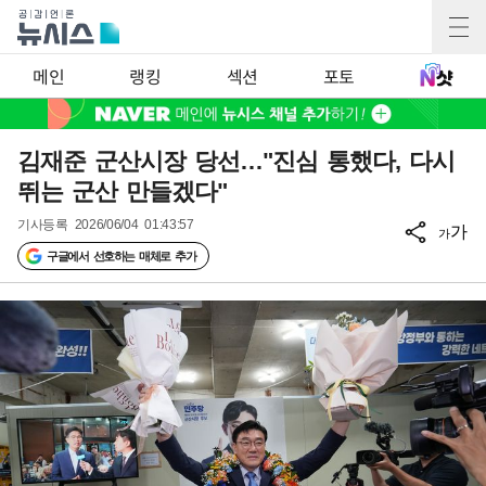
메인
랭킹
섹션
포토
김재준 군산시장 당선…"진심 통했다, 다시
뛰는 군산 만들겠다"
기사등록
2026/06/04 01:43:57
가
가
구글에서 선호하는 매체로 추가