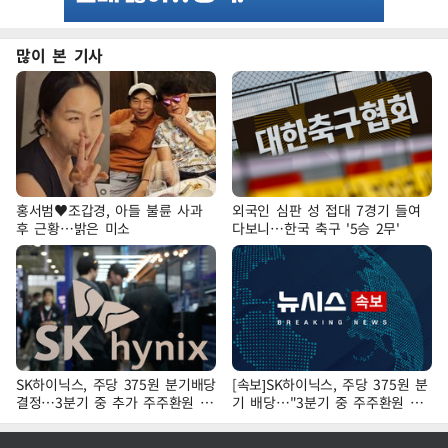
많이 본 기사
홍서범♥조갑경, 아들 불륜 사과
외국인 심판 성 접대 7경기 들여
후 근황…밝은 미소
다보니…한국 축구 '5승 2무'
SK하이닉스, 주당 375원 분기배당
[속보]SK하이닉스, 주당 375원 분
결정…3분기 중 추가 주주환원 발
기 배당…"3분기 중 주주환원 방
표
안 확정"