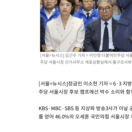
태
-18850초 전 >
입추에도 극한더위…서울 낮 39도 '폭염중대경보'
-13814초 전 >
이란, 호르무즈서 "적국 목표물들"과 대치로 남부 케슘섬
례 큰 폭발음
-12529초 전 >
[속보]美, 폴리실리콘 수입 규제…파생제품 15% 관세, 1
발효
-10680초 전 >
[속보]트럼프, 美 원정출산 금지 행정명령 서명
-8380초 전 >
[속보] 뉴욕증시, 일제 하락 마감…나스닥 0.06%↓
[서울=뉴시스] 김근수 기자 = 이인영 더불어민주당 
주당 서울시장 선거사무소 개표상황실에서 출구조사와 관련해
[서울=뉴시스]정금민 이소헌 기자 = 6·3 지
주당 서울시장 후보 캠프에선 박수 소리와 함
KBS·MBC·SBS 등 지상파 방송3사가 이날
를 얻어 46.0%의 오세훈 국민의힘 서울시장