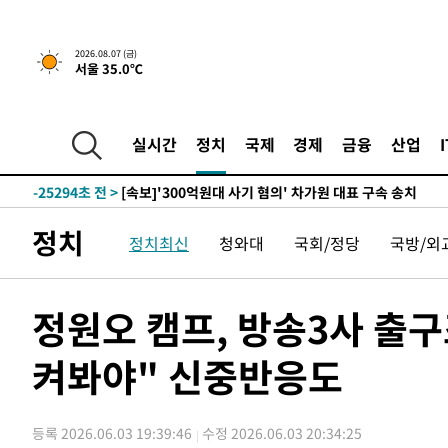
2026.08.07 (금)
서울 35.0℃
-8380초 전 >
[속보] 뉴욕증시, 일제 하락 마감…나스닥 0.06%↓
-29578초 전 >
[속보]'채상병 순직 책임' 임성근, 항소심도 징역 3년
-29444초 전 >
[속보]종합특검, '관저이전 봐주기 감사' 유병호 구속기소
실시간
정치
국제
경제
금융
산업
-26044초 전 >
민주 콩고 에볼라환자 4천명 돌파, 4053명 발생 1850명
-25294초 전 >
[속보]'300억원대 사기 혐의' 차가원 대표 구속 송치
-24488초 전 >
"미 전국적 살모네라 식중독 원인은 멕시코산 할라피뇨"--
정치
정치최신
청와대
국회/정당
국방/외
-23001초 전 >
[속보]경찰·노동부, HL만도 평택사업장 끼임 사망 관련
-22882초 전 >
[속보]합수본, '투표율 허위 입력' 중앙·서울·경기도 선관
압수수색
-22637초 전 >
[속보]원·달러 환율, 오전 9시 1423.8원
정원오 캠프, 방송3사 출
-22433초 전 >
[속보]삼성전자·SK하이닉스 동반 강보합…1%대 상승 
켜봐야" 신중반응도
-22419초 전 >
[속보]코스닥, 5.95포인트(0.74%) 상승한 807.62개장
-22387초 전 >
[속보]코스피, 6300선 재탈환…1.09% 오른 6365.07 
-19552초 전 >
시리아 다마스쿠스 교외에서 미니버스 폭발.. 14명 부상, 
등록 2026.06.03 19:39:46
수정 2026.06.03 20:34:25
태
-18850초 전 >
입추에도 극한더위…서울 낮 39도 '폭염중대경보'