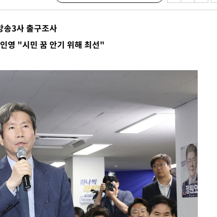
에서 두차
20일 후
…방송3사 출구조사
인영 "시민 꿈 안기 위해 최선"
 사망
 CDC
 압수수색
위 등 9곳
출발
개장
3명은 중