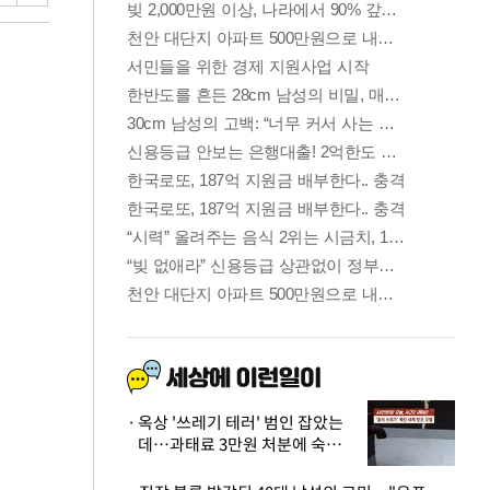
옥상 '쓰레기 테러' 범인 잡았는
데…과태료 3만원 처분에 숙박업
주 허탈