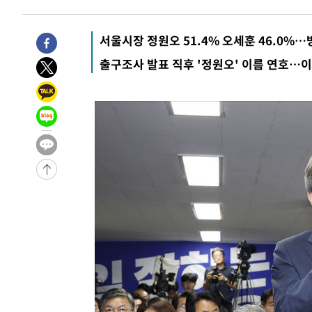
-13814초 전 >
이란, 호르무즈서 "적국 목표물들"과 대치로 남부 케슘섬
례 큰 폭발음
-12529초 전 >
[속보]美, 폴리실리콘 수입 규제…파생제품 15% 관세, 1
서울시장 정원오 51.4% 오세훈 46.0%
발효
-10680초 전 >
[속보]트럼프, 美 원정출산 금지 행정명령 서명
출구조사 발표 직후 '정원오' 이름 연호…이
-8380초 전 >
[속보] 뉴욕증시, 일제 하락 마감…나스닥 0.06%↓
-29578초 전 >
[속보]'채상병 순직 책임' 임성근, 항소심도 징역 3년
-29444초 전 >
[속보]종합특검, '관저이전 봐주기 감사' 유병호 구속기소
-26044초 전 >
민주 콩고 에볼라환자 4천명 돌파, 4053명 발생 1850명
-25294초 전 >
[속보]'300억원대 사기 혐의' 차가원 대표 구속 송치
-24488초 전 >
"미 전국적 살모네라 식중독 원인은 멕시코산 할라피뇨"--
-23001초 전 >
[속보]경찰·노동부, HL만도 평택사업장 끼임 사망 관련
-22882초 전 >
[속보]합수본, '투표율 허위 입력' 중앙·서울·경기도 선관
압수수색
-22637초 전 >
[속보]원·달러 환율, 오전 9시 1423.8원
-22433초 전 >
[속보]삼성전자·SK하이닉스 동반 강보합…1%대 상승 
-22419초 전 >
[속보]코스닥, 5.95포인트(0.74%) 상승한 807.62개장
-22387초 전 >
[속보]코스피, 6300선 재탈환…1.09% 오른 6365.07 
-19552초 전 >
시리아 다마스쿠스 교외에서 미니버스 폭발.. 14명 부상, 