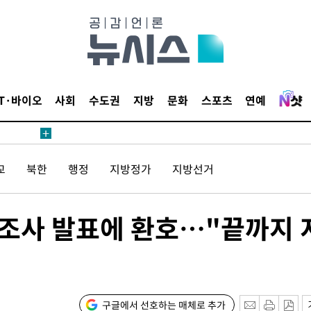
IT·바이오
사회
수도권
지방
문화
스포츠
연예
 사망
 CDC
교
북한
행정
지방정가
지방선거
 압수수색
위 등 9곳
구조사 발표에 환호…"끝까지 
출발
개장
3명은 중
구글에서 선호하는 매체로 추가