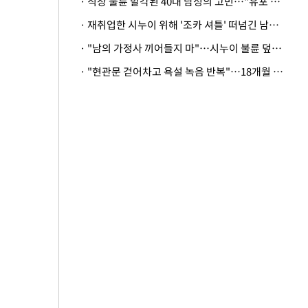
· 직장 불륜 발각된 40대 남성의 고민…"유포 동료 명예훼손·협박죄 고소 가능할까"
· 재취업한 시누이 위해 '조카 셔틀' 떠넘긴 남편…아내 "난 못한다"
· "남의 가정사 끼어들지 마"…시누이 불륜 덮으려는 남편에 억울한 아내
· "현관문 걷어차고 욕설 녹음 반복"…18개월 아기 키우는 집 뒤흔든 '앞집의 비극'