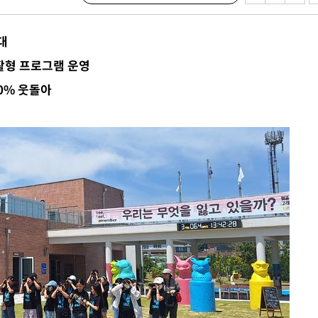
청래
청래 승리
대
7%·정청래
활형 프로그램 운영
2%·김민석
0% 웃돌아
0.30%
 차에 첫
동'
(종합)
대우'
'온도차'
 밝혀
발로 부상
 논의