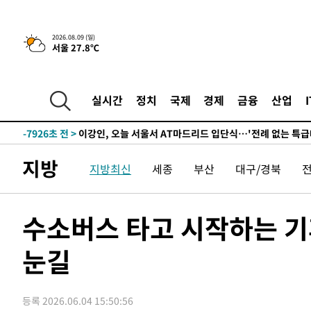
46.35%
-24050초 전 >
[속보]與 당대표 경선, 강원 권리당원 투표 김민석 승리…5
득표
-21968초 전 >
"일본축구협회, 대한축구협회 성 접대 의혹 심판 조사"
2026.08.09 (일)
서울 27.8℃
-14610초 전 >
[속보]장은수, KLPGA 제주삼다수 역전 우승…데뷔 10년
정상
-9975초 전 >
"얼마나 더웠으면"…안동 물길공원서 헤엄친 구렁이 '소동
-9902초 전 >
손흥민, 68분 뛰고 2경기 침묵…LAFC, 톨루카에 1-0 승리
실시간
정치
국제
경제
금융
산업
-9174초 전 >
'2경기 연속 침묵' 손흥민, 톨루카전 68분만 뛰고 슈팅 0개
-7926초 전 >
이강인, 오늘 서울서 AT마드리드 입단식…'전례 없는 특급
1시간 전 >
'여긴 20도, 저긴 50도'…열화상 카메라로 본 폭염 저감시설 
지방
지방최신
세종
부산
대구/경북
1시간 전 >
콜롬비아 신임 우파 대통령 취임 하루만에 차량폭탄 폭발 사건
3시간 전 >
튀르키예 외무장관, "메카 3국 방위협정은 이란이 목표 아냐 "
4시간 전 >
이군이 불법 군시설 건설한 레바논 남부에서 레바논군 3명 폭
수소버스 타고 시작하는 
4시간 전 >
[속보]美중부 사령관, 이스라엘 긴급방문 다중화된 전선 상황
눈길
-30438초 전 >
이강인 ATM 입단식에 '상암벌 들썩'…"세계적인 선수 
-29434초 전 >
태풍 돌핀, 중 저장성 타이저우시 해안에 상륙 (1보)
-26780초 전 >
AT마드리드 데뷔 앞둔 이강인, 맨시티전 선발 대신 '벤치 
등록 2026.06.04 15:50:56
-25410초 전 >
[속보]與 강원·TK 당원투표 합산 김민석 48.54%로 