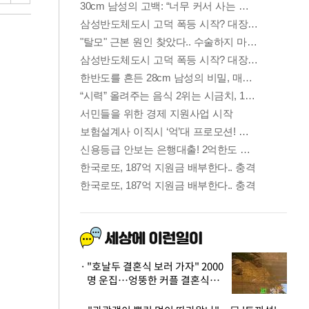
"호날두 결혼식 보러 가자" 2000
명 운집…엉뚱한 커플 결혼식에
'황당'