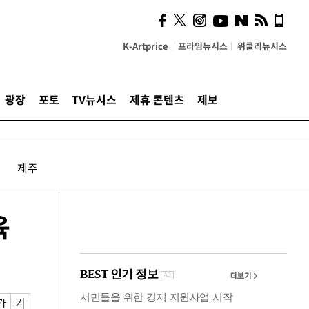
사이 해답 찾았죠"…알을
깨고 나온 '초자아'
K-Artprice
프라임뉴시스
위클리뉴시스
광장
포토
TV뉴시스
제휴 콘텐츠
제보
제주
육