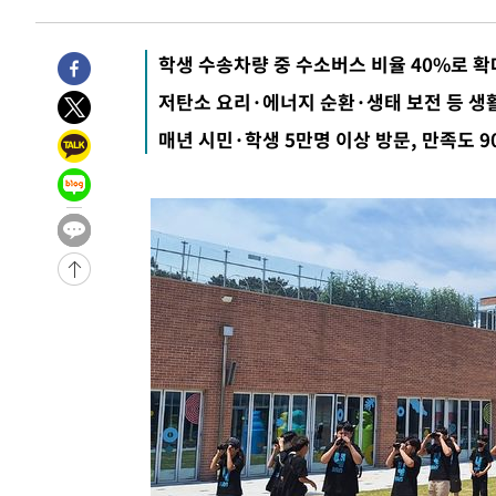
44.40%
-24744초 전 >
與 강원·TK 당원투표 합산 김민석 46.01%로 승리…정
44.53%
-24584초 전 >
[속보]與전대 권리당원투표…강원·경북 김민석, 대구 정
학생 수송차량 중 수소버스 비율 40%로 확
-24391초 전 >
[속보]與 당대표 경선, 경북 권리당원 투표 김민석 47.3
저탄소 요리·에너지 순환·생태 보전 등 생
45.71%
-24293초 전 >
[속보]與 당대표 경선, 대구 권리당원 투표 정청래 47.8
매년 시민·학생 5만명 이상 방문, 만족도 9
46.35%
-24090초 전 >
[속보]與 당대표 경선, 강원 권리당원 투표 김민석 승리…5
득표
-22008초 전 >
"일본축구협회, 대한축구협회 성 접대 의혹 심판 조사"
-14650초 전 >
[속보]장은수, KLPGA 제주삼다수 역전 우승…데뷔 10년
정상
-10015초 전 >
"얼마나 더웠으면"…안동 물길공원서 헤엄친 구렁이 '소
-9942초 전 >
손흥민, 68분 뛰고 2경기 침묵…LAFC, 톨루카에 1-0 승리
-9214초 전 >
'2경기 연속 침묵' 손흥민, 톨루카전 68분만 뛰고 슈팅 0개
-7966초 전 >
이강인, 오늘 서울서 AT마드리드 입단식…'전례 없는 특급
1시간 전 >
'여긴 20도, 저긴 50도'…열화상 카메라로 본 폭염 저감시설 
1시간 전 >
콜롬비아 신임 우파 대통령 취임 하루만에 차량폭탄 폭발 사건
3시간 전 >
튀르키예 외무장관, "메카 3국 방위협정은 이란이 목표 아냐 "
4시간 전 >
이군이 불법 군시설 건설한 레바논 남부에서 레바논군 3명 폭
4시간 전 >
[속보]美중부 사령관, 이스라엘 긴급방문 다중화된 전선 상황