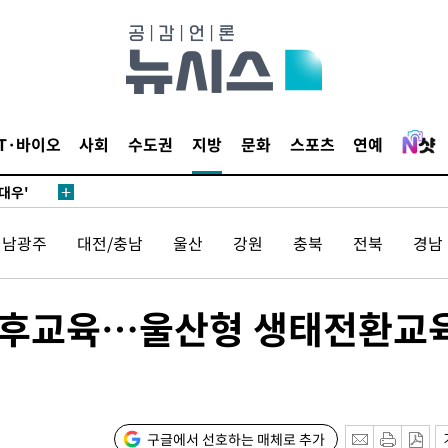
0.30%
 차에 첫
'
(종합)
IT·바이오
사회
수도권
지방
문화
스포츠
연예
대우'
'온도차'
전남광주
대전/충남
울산
강원
충북
전북
경남
 밝혀
발로 부상
기후교육…울산형 생태전환교
 논의
되길"
시작'
구글에서 선호하는 매체로 추가
승리…정청래