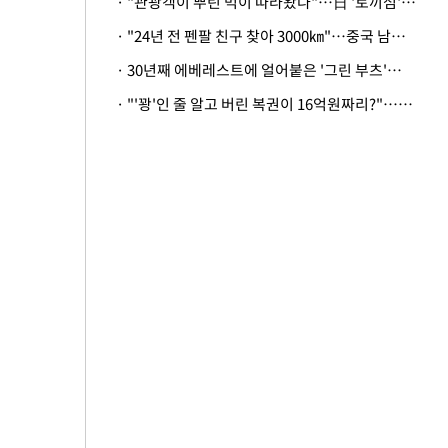
· "관광객이 뿌린 먹이 따라왔나"…日 '토끼섬' 멧돼지, 토끼까지 사냥
· "24년 전 펜팔 친구 찾아 3000㎞"…중국 남성 사연에 '뭉클'
· 30년째 에베레스트에 얼어붙은 '그린 부츠'…드디어 가족 품으로
· "'꽝'인 줄 알고 버린 복권이 16억원짜리?"…극적으로 되찾은 사연