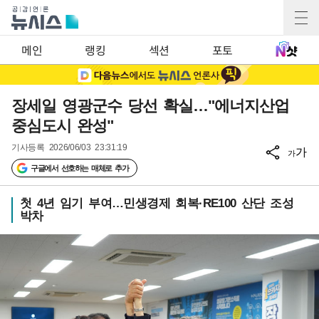
메인
랭킹
섹션
포토
장세일 영광군수 당선 확실…"에너지산업
중심도시 완성"
기사등록
2026/06/03 23:31:19
가
가
구글에서 선호하는 매체로 추가
첫 4년 임기 부여…민생경제 회복·RE100 산단 조성
박차