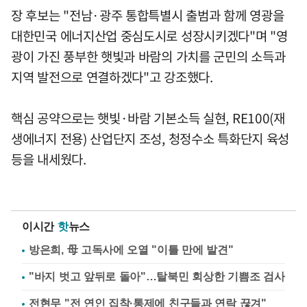
장 후보는 "전남·광주 통합특별시 출범과 함께 영광을
대한민국 에너지산업 중심도시로 성장시키겠다"며 "영
광이 가진 풍부한 햇빛과 바람의 가치를 군민의 소득과
지역 발전으로 연결하겠다"고 강조했다.
핵심 공약으로는 햇빛·바람 기본소득 실현, RE100(재
생에너지 전용) 산업단지 조성, 청정수소 특화단지 육성
등을 내세웠다.
이시간
핫
뉴스
방은희, 母 고독사에 오열 "이틀 만에 발견"
"바지 벗고 앞뒤로 돌아"…탈북민 회상한 기쁨조 검사
전현무 "전 연인 집착·통제에 친구들과 연락 끊겨"