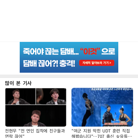
많이 본 기사
전현무 "전 연인 집착에 친구들과
"여군 지원 막힌 UDT 훈련 직접
연락 끊어"
해봤습니다"…707 출신 女유튜버