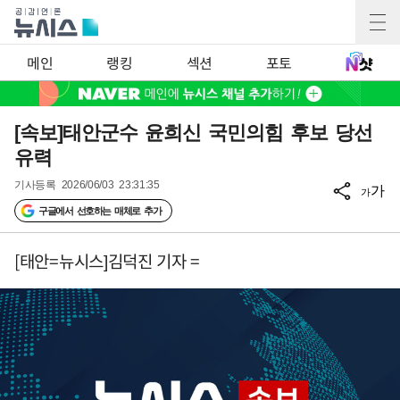
메인
랭킹
섹션
포토
[속보]태안군수 윤희신 국민의힘 후보 당선
유력
기사등록
2026/06/03 23:31:35
가
가
구글에서 선호하는 매체로 추가
[태안=뉴시스]김덕진 기자 =