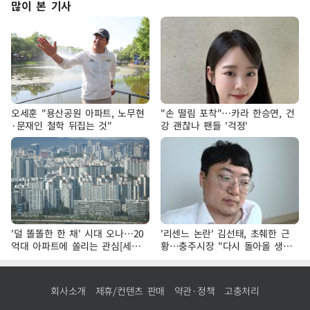
많이 본 기사
오세훈 "용산공원 아파트, 노무현
"손 떨림 포착"…카라 한승연, 건
·문재인 철학 뒤집는 것"
강 괜찮나 팬들 '걱정'
'덜 똘똘한 한 채' 시대 오나…20
'리센느 논란' 김선태, 초췌한 근
억대 아파트에 쏠리는 관심[세제
황…충주시장 "다시 돌아올 생
개편, 그 이후②]
각?"
회사소개
제휴/컨텐츠 판매
약관·정책
고충처리