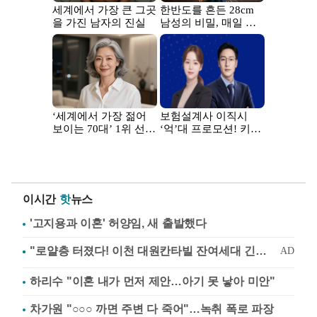
이시간
핫
뉴스
'고지용과 이혼' 허양임, 새 출발했다
하리수 "이혼 내가 먼저 제안…아기 못 낳아 미안"
차가원 "○○○ 까면 주변 다 죽어"…녹취 폭로 파장