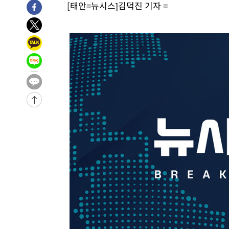
[태안=뉴시스]김덕진 기자 =
-10292초 전 >
'2경기 연속 침묵' 손흥민, 톨루카전 68분만 뛰고 슈팅 0
-9044초 전 >
이강인, 오늘 서울서 AT마드리드 입단식…'전례 없는 특급
1시간 전 >
'여긴 20도, 저긴 50도'…열화상 카메라로 본 폭염 저감시설 
1시간 전 >
콜롬비아 신임 우파 대통령 취임 하루만에 차량폭탄 폭발 사건
3시간 전 >
튀르키예 외무장관, "메카 3국 방위협정은 이란이 목표 아냐 "
3시간 전 >
이군이 불법 군시설 건설한 레바논 남부에서 레바논군 3명 폭
4시간 전 >
[속보]美중부 사령관, 이스라엘 긴급방문 다중화된 전선 상황
-31516초 전 >
이강인 ATM 입단식에 '상암벌 들썩'…"세계적인 선수 
-30512초 전 >
태풍 돌핀, 중 저장성 타이저우시 해안에 상륙 (1보)
-27858초 전 >
AT마드리드 데뷔 앞둔 이강인, 맨시티전 선발 대신 '벤치 
-26488초 전 >
[속보]與 강원·TK 당원투표 합산 김민석 48.54%로 
44.40%
-25822초 전 >
與 강원·TK 당원투표 합산 김민석 46.01%로 승리…정
44.53%
-25662초 전 >
[속보]與전대 권리당원투표…강원·경북 김민석, 대구 정
-25469초 전 >
[속보]與 당대표 경선, 경북 권리당원 투표 김민석 47.3
45.71%
-25371초 전 >
[속보]與 당대표 경선, 대구 권리당원 투표 정청래 47.8
46.35%
-25168초 전 >
[속보]與 당대표 경선, 강원 권리당원 투표 김민석 승리…5