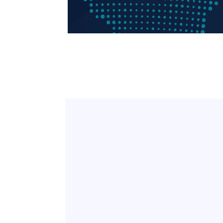
득표
-23086초 전 >
"일본축구협회, 대한축구협회 성 접대 의혹 심판 조사"
-15728초 전 >
[속보]장은수, KLPGA 제주삼다수 역전 우승…데뷔 10년
정상
-11093초 전 >
"얼마나 더웠으면"…안동 물길공원서 헤엄친 구렁이 '소
-11020초 전 >
손흥민, 68분 뛰고 2경기 침묵…LAFC, 톨루카에 1-0 승
-10292초 전 >
'2경기 연속 침묵' 손흥민, 톨루카전 68분만 뛰고 슈팅 0
-9044초 전 >
이강인, 오늘 서울서 AT마드리드 입단식…'전례 없는 특급
1시간 전 >
'여긴 20도, 저긴 50도'…열화상 카메라로 본 폭염 저감시설 
1시간 전 >
콜롬비아 신임 우파 대통령 취임 하루만에 차량폭탄 폭발 사건
3시간 전 >
튀르키예 외무장관, "메카 3국 방위협정은 이란이 목표 아냐 "
3시간 전 >
이군이 불법 군시설 건설한 레바논 남부에서 레바논군 3명 폭
4시간 전 >
[속보]美중부 사령관, 이스라엘 긴급방문 다중화된 전선 상황