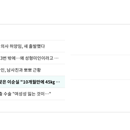
 의사 허양임, 새 출발했다
장영란 "쌍커풀 3번 밖에…왜 성형미인이라고 하냐"
아인, 남사친과 뽀뽀 근황
다이어트 주사 맞은 이순실 "10개월만에 45㎏ 감량"
출 수술 "여성성 잃는 것이…"