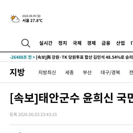
2026.08.09 (일)
서울 27.8℃
4시간 전 >
[속보]美중부 사령관, 이스라엘 긴급방문 다중화된 전선 상황
-31516초 전 >
이강인 ATM 입단식에 '상암벌 들썩'…"세계적인 선수 
-30512초 전 >
태풍 돌핀, 중 저장성 타이저우시 해안에 상륙 (1보)
실시간
정치
국제
경제
금융
산업
-27858초 전 >
AT마드리드 데뷔 앞둔 이강인, 맨시티전 선발 대신 '벤치 
-26488초 전 >
[속보]與 강원·TK 당원투표 합산 김민석 48.54%로 
44.40%
-25822초 전 >
與 강원·TK 당원투표 합산 김민석 46.01%로 승리…정
지방
지방최신
세종
부산
대구/경북
44.53%
-25662초 전 >
[속보]與전대 권리당원투표…강원·경북 김민석, 대구 정
-25469초 전 >
[속보]與 당대표 경선, 경북 권리당원 투표 김민석 47.3
45.71%
-25371초 전 >
[속보]與 당대표 경선, 대구 권리당원 투표 정청래 47.8
[속보]태안군수 윤희신 국
46.35%
-25168초 전 >
[속보]與 당대표 경선, 강원 권리당원 투표 김민석 승리…5
득표
-23086초 전 >
"일본축구협회, 대한축구협회 성 접대 의혹 심판 조사"
등록 2026.06.03 23:43:15
-15728초 전 >
[속보]장은수, KLPGA 제주삼다수 역전 우승…데뷔 10년
정상
-11093초 전 >
"얼마나 더웠으면"…안동 물길공원서 헤엄친 구렁이 '소
-11020초 전 >
손흥민, 68분 뛰고 2경기 침묵…LAFC, 톨루카에 1-0 승