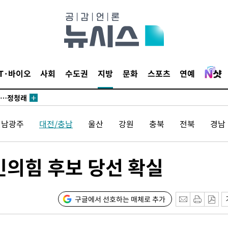
 논의
되길"
IT·바이오
사회
수도권
지방
문화
스포츠
연예
시작'
승리…정청래
청래
전남광주
대전/충남
울산
강원
충북
전북
경남
청래 승리
7%·정청래
2%·김민석
민의힘 후보 당선 확실
0.30%
 차에 첫
구글에서 선호하는 매체로 추가
동'
리(종합)