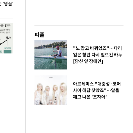
'영끌'
폭염 속 주말 풍경은?
극한 폭염에 바
도
피플
"노 잡고 바뀌었죠"…다리
잃은 청년 다시 일으킨 카누
[당신 옆 장애인]
아르테미스 "대중성·코어
사이 해답 찾았죠"…알을
깨고 나온 '초자아'