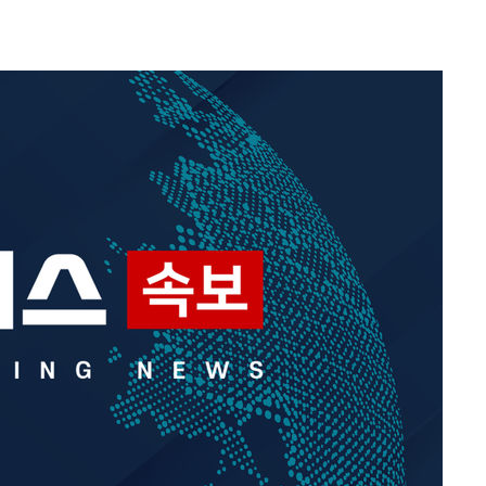
개
대우'
'온도차'
 밝혀
발로 부상
 논의
되길"
시작'
승리…정청래
청래
청래 승리
7%·정청래
2%·김민석
0.30%