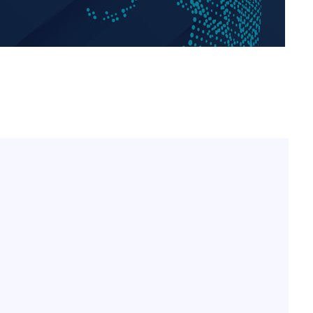
한정수 "황정민 선배만 피
1
해…떳떳하면 신분 공개하
 차에 첫
손떨림 건강이상설 한승연
2
동'
치료 중"
리(종합)
LAFC 손흥민, 리그스컵 
3
개
격…득점포 재가동 도전
대우'
'여긴 20도, 저긴 50도
4
'온도차'
폭염 저감시설 '온도차'
이강인, 오늘 서울서 AT
 밝혀
5
식…'전례 없는 특급대우'
발로 부상
 논의
손흥민, 68분 뛰고 2경기 
6
카에 1-0 승리(종합)
제니, 동거 여부 물음에 
7
웃음