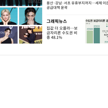
주째 하락, L당 1천800원대
용산·강남·서초 유휴부지까지…세제 이은 
공급대책 윤곽
그래픽뉴스
집값 더 오를라…보
금자리론 수도권 비
중 48.1%