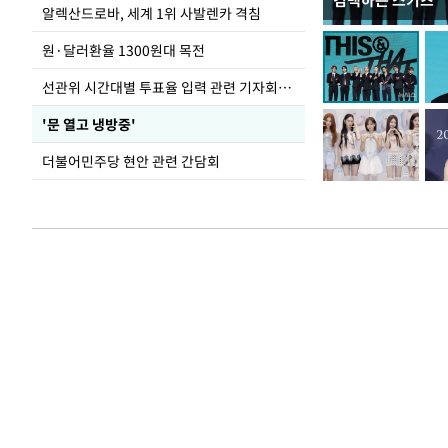
컴백하는 스키즈
주유소 기름값 12
알렉산드로바, 세계 1위 사발렌카 격침
원·달러환율 1300원대 목전
선관위 시간대별 투표율 입력 관련 기자회견하는 주진우 의원
'문 열고 냉방중'
더불어민주당 현안 관련 간담회