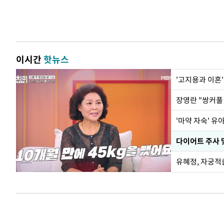
이시간
핫뉴스
'고지용과 이혼'
'마약 자숙' 유
유혜정, 자궁적