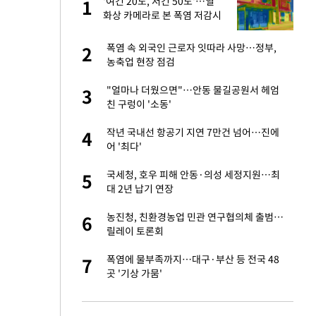
'여긴 20도, 저긴 50도'…열
1
1
라"
화상 카메라로 본 폭염 저감시
설 '온도차'
…"목디스크 심해
폭염 속 외국인 근로자 잇따라 사망…정부,
2
2
농축업 현장 점검
톨루카전 선발 출
"얼마나 더웠으면"…안동 물길공원서 헤엄
3
3
친 구렁이 '소동'
'…열화상 카메라로 본
작년 국내선 항공기 지연 7만건 넘어…진에
4
4
어 '최다'
마드리드 입단
국세청, 호우 피해 안동·의성 세정지원…최
5
5
대 2년 납기 연장
침묵…LAFC, 톨루
농진청, 친환경농업 민관 연구협의체 출범…
6
6
릴레이 토론회
"여기까지만 하자"
폭염에 물부족까지…대구·부산 등 전국 48
7
7
곳 '기상 가뭄'