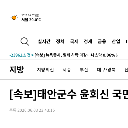
2026.08.07 (금)
서울 29.0℃
실시간
정치
국제
경제
금융
산업
-23961초 전 >
[속보] 뉴욕증시, 일제 하락 마감…나스닥 0.06%↓
-29395초 전 >
이란, 호르무즈서 "적국 목표물들"과 대치로 남부 케슘섬
례 큰 폭발음
-28110초 전 >
[속보]美, 폴리실리콘 수입 규제…파생제품 15% 관세, 1
지방
지방최신
세종
부산
대구/경북
발효
-26261초 전 >
[속보]트럼프, 美 원정출산 금지 행정명령 서명
-23961초 전 >
[속보] 뉴욕증시, 일제 하락 마감…나스닥 0.06%↓
-29395초 전 >
이란, 호르무즈서 "적국 목표물들"과 대치로 남부 케슘섬
[속보]태안군수 윤희신 국
례 큰 폭발음
-28110초 전 >
[속보]美, 폴리실리콘 수입 규제…파생제품 15% 관세, 1
발효
-26261초 전 >
[속보]트럼프, 美 원정출산 금지 행정명령 서명
등록 2026.06.03 23:43:15
-23961초 전 >
[속보] 뉴욕증시, 일제 하락 마감…나스닥 0.06%↓