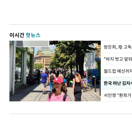
이시간
핫뉴스
방은희, 母 고독
월드컵 예선까지
한국 떠난 김지
서인영 "환희가