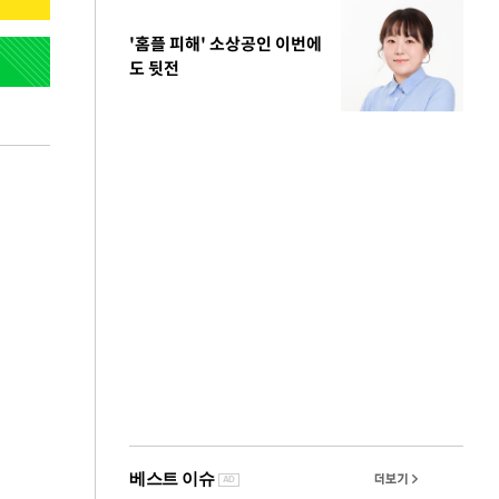
'홈플 피해' 소상공인 이번에
도 뒷전