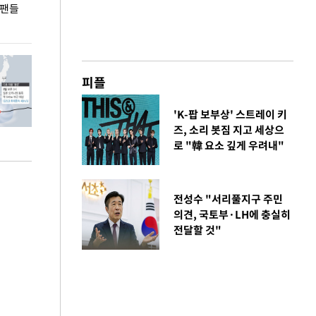
 팬들
이 대통령, '청년 대책 속도 높여야…폭염 문제도
입추 코앞인데 전
총력 대응'
피플
'K-팝 보부상' 스트레이 키
즈, 소리 봇짐 지고 세상으
로 "韓 요소 깊게 우려내"
전성수 "서리풀지구 주민
의견, 국토부·LH에 충실히
전달할 것"