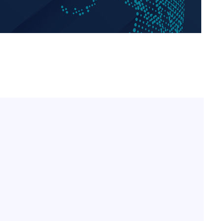
방은희, 母 고독사에 오열 
1
틀 만에 발견"
축구협회, 15년 전 심판 
2
재는 내부 지침 준수"
김지수, '여행사 대표' 변
3
니…"
축구협회 '성접대' 감사
4
컵·올림픽 심판 포함
[속보] 뉴욕증시, 혼조 
5
0.3%↓, 다우 0.14%↑
'학폭 논란' 지수, 필리핀
6
근황
"8월 반등 속지 마라…코
7
니라 '조정국면'"