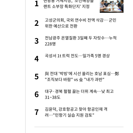
"이
변광용 거제시장, ‘조선해양플
1
1
랜트 소부장 특화단지’ 지정
총력
성 접대 파문에 "현
고성군의회, 국외 연수비 전액 삭감… 군민
2
2
위한 예산으로 전환
신 근황 "가볼 만하
전남광주 온열질환 3일째 두 자릿수…누적
3
3
228명
보고서 나왔다…월드
곡성서 1t 트럭 전도…일가족 5명 경상
4
4
출발…나스닥
與 전대 '박빙'에 시선 쏠리는 호남 표심…鄭
5
5
"조직보다 바람" vs 金 "내가 과반"
서 몰라보게 달라진
대구·경북 펄펄 끓는 더위 계속…낮 최고
6
6
31~38도
스피, 상승추세 아
김윤덕, 강호항공고 찾아 항공인재 격
7
7
려…"민항기 실습 지원 검토"