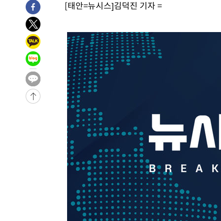
[태안=뉴시스]김덕진 기자 =