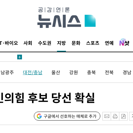
IT·바이오
사회
수도권
지방
문화
스포츠
연예
에서 두차
20일 후
전남광주
대전/충남
울산
강원
충북
전북
경남
에서 두차
민의힘 후보 당선 확실
20일 후
구글에서 선호하는 매체로 추가