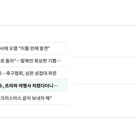
사에 오열 "이틀 만에 발견"
"바지 벗고 앞뒤로 돌아"…탈북민 회상한 기쁨조 검사
…축구협회, 심판 성접대 파문
수, 프라하 여행사 차렸다더니…
 크리스마스 같이 보내자 해"