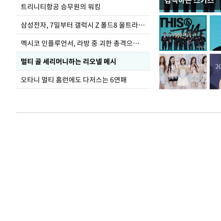
컴백하는 스키즈
입추 하루 앞둔 
트리니티항공 승무원의 워킹
폭염
삼성전자, 7일부터 갤럭시 Z 폴드8 울트라·폴드8·플립8 출시
멕시코 인플루언서, 라방 중 괴한 총격으로 사망
멀티 골 세리머니하는 리오넬 메시
오타니 멀티 홈런에도 다저스는 6연패