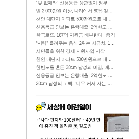
'사과 편지와 100달러'…40년 만
에 훔친 책 돌려준 美 절도범