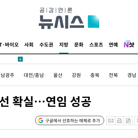
압수수색
태세 강
IT·바이오
사회
수도권
지방
문화
스포츠
연예
전남광주
대전/충남
울산
강원
충북
전북
경남
어"
·당황'
선 확실…연임 성공
'
 혐의
구글에서 선호하는 매체로 추가
감