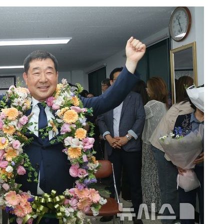
 포착
라하라 격파
인다"
 위협"
수용할까
피"
압수수색
태세 강
어"
·당황'
'