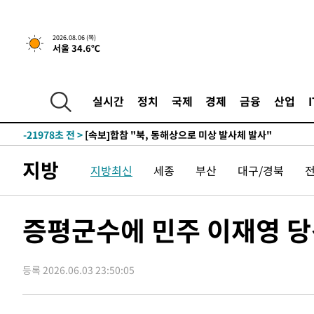
2026.08.06 (목)
서울 34.6℃
30분 전 >
[속보]경찰, '홍명보 선임 논란' 대한축구협회·축구회관 등 
-24394초 전 >
[속보]합참 "北 발사체는 단거리탄도미사일…감시·경계
화"
-24142초 전 >
日방위성, 北이 동해로 쏜 발사체는 탄도미사일 가능성
실시간
정치
국제
경제
금융
산업
-22572초 전 >
[속보] SKT, 에이닷 서비스 장애 발생…"원인 파악 중"
-21978초 전 >
[속보]합참 "북, 동해상으로 미상 발사체 발사"
-21374초 전 >
'낮 최고 39도' 불볕더위…한밤 열대야도 계속[내일날씨]
지방
지방최신
세종
부산
대구/경북
-21333초 전 >
[속보]7~9일 프로야구 3연전도 폭염 취소…11일 재개
-20995초 전 >
"韓 외환시장 개입 관측 배경엔 美의 대한국 무역적자 있
-20822초 전 >
'월드컵 탈락 후폭풍' 축구협회…초유의 압수수색에 '충격
증평군수에 민주 이재영 당
-20662초 전 >
서울 낮 37.9도, 올여름 최고치 경신…영등포 순간 '40도
-20224초 전 >
[속보]종합특검, 대검 추가 압수수색…내란 중요임무종사
등록 2026.06.03 23:50:05
-16319초 전 >
[속보]코스닥, 800p 회복…0.26% 오른 801.67 마감
-16249초 전 >
[속보]코스피, 301.88포인트(4.58%) 내린 6296.38 마
-16114초 전 >
[속보]원·달러 환율, 0.7원 내린 1423.8원 마감