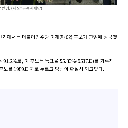
 혐의
념촬영. (사진=공동취재단)
감
 선거에서는 더불어민주당 이재영(62) 후보가 연임에 성공했
 포착
라하라 격파
인다"
91.2%로, 이 후보는 득표율 55.83%(9517표)를 기록해
 위협"
힘 후보를 1989표 차로 누르고 당선이 확실시 되고있다.
수용할까
피"
압수수색