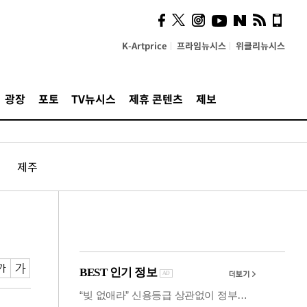
의견, 국토부·LH에 충실히
전달할 것"
K-Artprice
프라임뉴시스
위클리뉴시스
광장
포토
TV뉴시스
제휴 콘텐츠
제보
제주