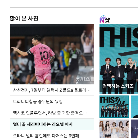
많이 본 사진
컴백하는 스키즈
입추 하루 앞둔 
삼성전자, 7일부터 갤럭시 Z 폴드8 울트라·폴드8·플립8 출시
폭염
트리니티항공 승무원의 워킹
멕시코 인플루언서, 라방 중 괴한 총격으로 사망
멀티 골 세리머니하는 리오넬 메시
오타니 멀티 홈런에도 다저스는 6연패