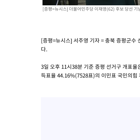
-20224초 전 >
[속보]종합특검, 대검 추가 압수수색…내란 중요임무종사
[증평=뉴시스] 더불어민주당 이재영(62) 후보 당선 기
-16319초 전 >
[속보]코스닥, 800p 회복…0.26% 오른 801.67 마감
-16249초 전 >
[속보]코스피, 301.88포인트(4.58%) 내린 6296.38 마
-16114초 전 >
[속보]원·달러 환율, 0.7원 내린 1423.8원 마감
[증평=뉴시스] 서주영 기자 = 충북 증평군수
-13713초 전 >
"여기 떨어졌다"…다누리, 스페이스X 로켓 달 충돌 흔적
다.
-10758초 전 >
손흥민, 5경기 연속골 실패…LAFC는 승부차기 끝 과달
-3359초 전 >
내일까지 39도 '펄펄'…기상청 "태풍 지나며 폭염 잠시 꺾
3일 오후 11시38분 기준 증평 선거구 개표율은 
-2996초 전 >
트럼프, 한국계 진보 주지사 후보 맹공…"공산주의가 최대
득표율 44.16%(7528표)의 이민표 국민의
-2974초 전 >
"美간섭에 합의 지연"…트럼프, '이란 호르무즈 통제권' 
8분 전 >
[속보]산업장관 "李정부, 원전 반대 안해…안정 전력 위해 불가
30분 전 >
[속보]경찰, '홍명보 선임 논란' 대한축구협회·축구회관 등 