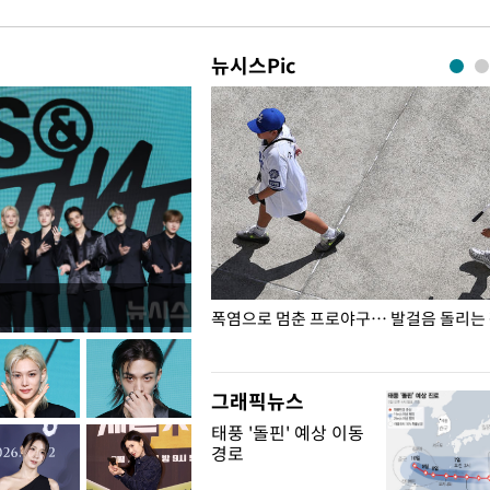
뉴시스Pic
전남광주… 열화상 카메라에 담긴
폭염으로 멈춘 프로야구… 발걸음 돌리는
그래픽뉴스
태풍 '돌핀' 예상 이동
경로