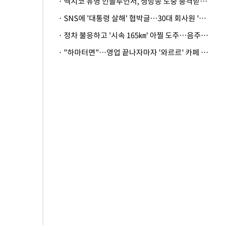
· 멕시코 유명 인플루언서, 생방송 도중 총격받아 사망
· SNS에 '대통령 살해' 협박글…30대 회사원 '불구속 송치'
· 정차 불응하고 '시속 165㎞' 아찔 도주…음주운전자 체포
· "하마터면"…영업 끝나자마자 '와르르' 카페 테라스 덮친 대리석 외벽