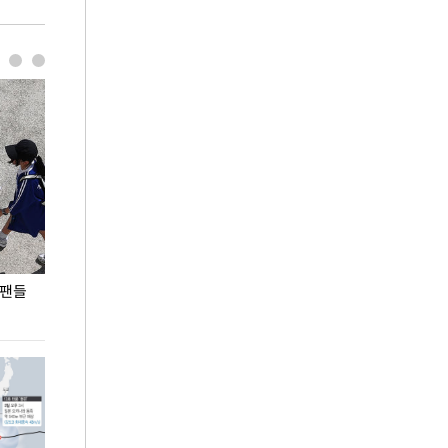
 팬들
이 대통령, '청년 대책 속도 높여야…폭염 문제도
입추 코앞인데 전
총력 대응'