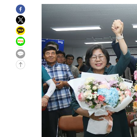
-13713초 전 >
"여기 떨어졌다"…다누리, 스페이스X 로켓 달 충돌 흔적
-10758초 전 >
손흥민, 5경기 연속골 실패…LAFC는 승부차기 끝 과달
-3359초 전 >
내일까지 39도 '펄펄'…기상청 "태풍 지나며 폭염 잠시 꺾
-2996초 전 >
트럼프, 한국계 진보 주지사 후보 맹공…"공산주의가 최대
-2974초 전 >
"美간섭에 합의 지연"…트럼프, '이란 호르무즈 통제권' 
8분 전 >
[속보]산업장관 "李정부, 원전 반대 안해…안정 전력 위해 불가
30분 전 >
[속보]경찰, '홍명보 선임 논란' 대한축구협회·축구회관 등 
-24394초 전 >
[속보]합참 "北 발사체는 단거리탄도미사일…감시·경계
화"
-24142초 전 >
日방위성, 北이 동해로 쏜 발사체는 탄도미사일 가능성
-22572초 전 >
[속보] SKT, 에이닷 서비스 장애 발생…"원인 파악 중"
-21978초 전 >
[속보]합참 "북, 동해상으로 미상 발사체 발사"
-21374초 전 >
'낮 최고 39도' 불볕더위…한밤 열대야도 계속[내일날씨]
-21333초 전 >
[속보]7~9일 프로야구 3연전도 폭염 취소…11일 재개
-20995초 전 >
"韓 외환시장 개입 관측 배경엔 美의 대한국 무역적자 있
-20822초 전 >
'월드컵 탈락 후폭풍' 축구협회…초유의 압수수색에 '충격
-20662초 전 >
서울 낮 37.9도, 올여름 최고치 경신…영등포 순간 '40도