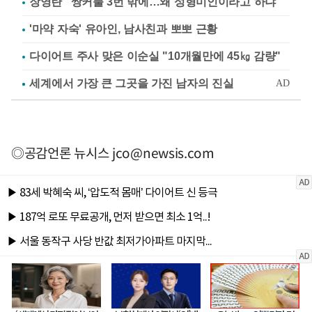
장영란 "쌍커풀 3번 밖에…왜 성형미인이라고 하냐"
'마약 자숙' 유아인, 남사친과 뽀뽀 근황
다이어트 주사 맞은 이순실 "10개월만에 45㎏ 감량"
◎공감언론 뉴시스
jco@newsis.com