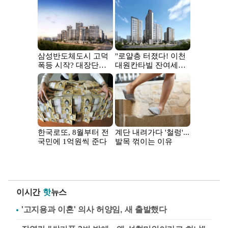
이시간
핫
뉴스
'고지용과 이혼' 의사 허양임, 새 출발했다