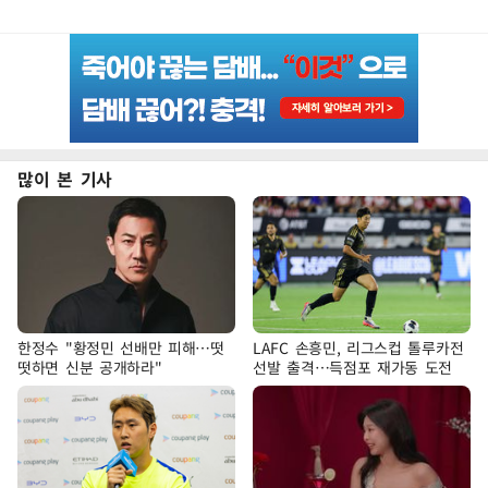
많이 본 기사
한정수 "황정민 선배만 피해…떳
LAFC 손흥민, 리그스컵 톨루카전
떳하면 신분 공개하라"
선발 출격…득점포 재가동 도전