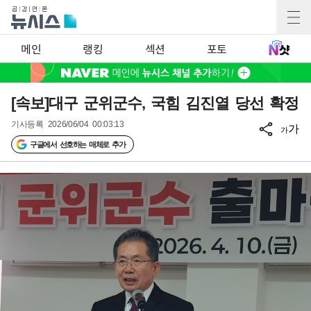
메인
랭킹
섹션
포토
[속보]대구 군위군수, 국힘 김진열 당선 확정
기사등록
2026/06/04 00:03:13
가
가
구글에서 선호하는 매체로 추가