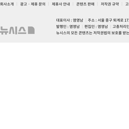
회사소개
광고 · 제휴 문의
제휴사 안내
콘텐츠 판매
저작권 규약
고
대표이사 : 염영남
주소 : 서울 중구 퇴계로 1
발행인 : 염영남
편집인 : 염영남
고충처리인
뉴시스의 모든 콘텐츠는 저작권법의 보호를 받는 바, 무