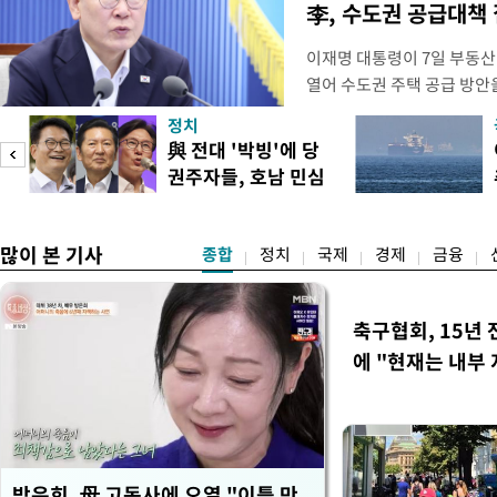
李, 수도권 공급대책
이재명 대통령이 7일 부동산
열어 수도권 주택 공급 방안
령은 이날 오후 2시 청와대에
정치
를 비공개로 주재한다. 지난 
與 전대 '박빙'에 당
공개 회의에서 "가용한 주택
권주자들, 호남 민심
라"고 지시한 지 나흘 만이다
공략
많이 본 기사
종합
정치
국제
경제
금융
축구협회, 15년 
에 "현재는 내부 
방은희, 母 고독사에 오열 "이틀 만