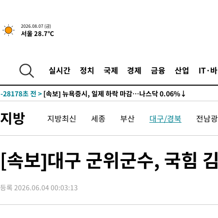
2026.08.07 (금)
서울 28.7℃
-28178초 전 >
[속보] 뉴욕증시, 일제 하락 마감…나스닥 0.06%↓
실시간
정치
국제
경제
금융
산업
IT·
-30478초 전 >
[속보]트럼프, 美 원정출산 금지 행정명령 서명
-28178초 전 >
[속보] 뉴욕증시, 일제 하락 마감…나스닥 0.06%↓
-30478초 전 >
[속보]트럼프, 美 원정출산 금지 행정명령 서명
지방
지방최신
세종
부산
대구/경북
전남광
-28178초 전 >
[속보] 뉴욕증시, 일제 하락 마감…나스닥 0.06%↓
[속보]대구 군위군수, 국힘 
등록 2026.06.04 00:03:13