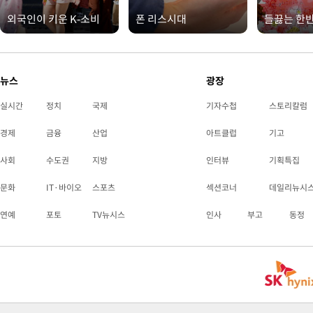
외국인이 키운 K-소비
폰 리스시대
들끓는 한
뉴스
광장
실시간
정치
국제
기자수첩
스토리칼럼
경제
금융
산업
아트클럽
기고
사회
수도권
지방
인터뷰
기획특집
문화
IT·바이오
스포츠
섹션코너
데일리뉴시
연예
포토
TV뉴시스
인사
부고
동정