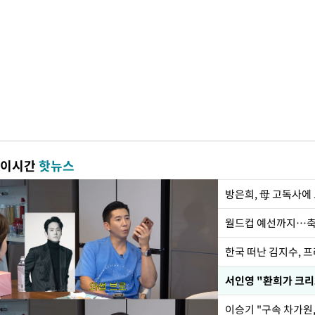
이시간
핫뉴스
방은희, 母 고독사에 
월드컵 예선까지…축
한국 떠난 김지수, 
서인영 "환희가 크리
이승기 "구속 차가원,