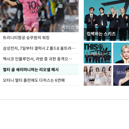
컴백하는 스키즈
입추 하루 앞둔 전남광
트리니티항공 승무원의 워킹
폭염
삼성전자, 7일부터 갤럭시 Z 폴드8 울트라·폴드8·플립8 출시
멕시코 인플루언서, 라방 중 괴한 총격으로 사망
멀티 골 세리머니하는 리오넬 메시
오타니 멀티 홈런에도 다저스는 6연패