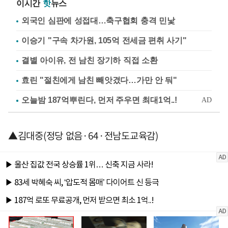
이시간
핫
뉴스
외국인 심판에 성접대…축구협회 충격 민낯
이승기 "구속 차가원, 105억 전세금 편취 사기"
결별 아이유, 전 남친 장기하 직접 소환
효린 "절친에게 남친 빼앗겼다…가만 안 둬"
▲김대중(정당 없음·64·전남도교육감)