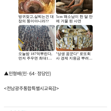
▲민형배(민·64·정당인)
<전남광주통합특별시교육감>