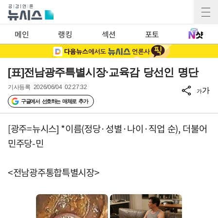
메인
랭킹
섹션
포토
[표]전남광주특별시장·교육감 당선인 명단
기사등록
2026/06/04 02:27:32
가
가
구글에서 선호하는 매체로 추가
[광주=뉴시스] *이름(정당·성별·나이·직업 순), 더불어
민주당-민
<전남광주통합특별시장>