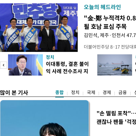
오늘의 헤드라인
"金-鄭 누적격차 0.
될 호남 표심 주목
김민석, 제주·인천서 47.
더불어민주당 8·17 전당대
보가 8일 제주·인천 지역 순
정치
다. 앞서 정청래 후보 우세
이대통령, 결혼 불이
·울산·경남 경선에서 1승 1
익 사례 전수조사 지
제주·인천 경선에서 이기며 '
시
만 두 후보 간 누적 득표율 차
많이 본 기사
종합
정치
국제
경제
금융
"손 떨림 포착"
괜찮나 팬들 '걱정