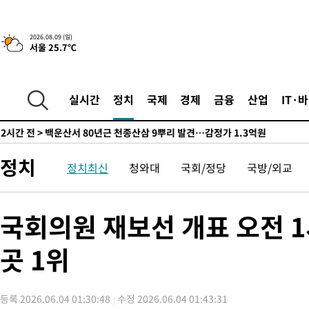
것"
-10465초 전 >
[속보]與 당대표 경선, 제주·인천 권리당원 투표 김민석 승리
-4239초 전 >
낮 최고 35도 '무더위'…동해안 시간당 30㎜ '강한 비'[내일날씨
2026.08.09 (일)
서울 25.7℃
-3509초 전 >
[속보]이강인 "감독님이 원하는 마음 느꼈고, 많은 트로피 원해 
레티코 이적"
-3291초 전 >
수도권 40도 육박 '펄펄'…동해안 일부 지역엔 호의주의보
-2260초 전 >
온열질환 사망자 3명 늘어…누적 환자 3000명 돌파
실시간
정치
국제
경제
금융
산업
IT·
1시간 전 >
강릉에 시간당 81.4㎜ 물폭탄…도로 잠기고 담벼락 붕괴
2시간 전 >
백운산서 80년근 천종산삼 9뿌리 발견…감정가 1.3억원
2시간 전 >
선재도서 해루질 나섰다 실종 60대, 닷새 만에 숨진 채 발견
정치
정치최신
청와대
국회/정당
국방/외교
3시간 전 >
남자 농구, 나고야 아시안게임서 '홈팀' 일본과 한일전
3시간 전 >
여수 오동도 해상서 모터보트 전복…1명 사망·1명 실종
4시간 전 >
극한폭염 한풀 꺾이지만…'낮 최고 35도' 무더위, 열대야 계속[다
국회의원 재보선 개표 오전 1
날씨]
5시간 전 >
축구협회 "압수수색·성접대 논란 사과…쇄신의 기회로 삼겠다"
곳 1위
5시간 전 >
[속보]'압수수색·성접대 논란' 축구협회 "실망과 걱정 안겨드려 죄
9시간 전 >
'최고 37도' 폭염 지속…강원동해안 최대 150㎜ 비
10시간 전 >
[속보]뉴욕증시 상승 마감…S&P 0.6% 나스닥 1.3%↑
등록 2026.06.04 01:30:48
수정 2026.06.04 01:43:31
-20734초 전 >
이란 "호르무즈 재개방 합의 근접…美 배상 선행돼야"