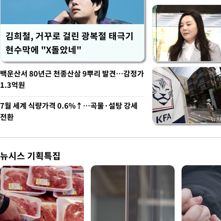
김희철, 거꾸로 걸린 광복절 태극기
현수막에 "X돌았네"
백운산서 80년근 천종산삼 9뿌리 발견…감정가
1.3억원
7월 세계 식량가격 0.6%↑…곡물·설탕 강세
전환
뉴시스 기획특집