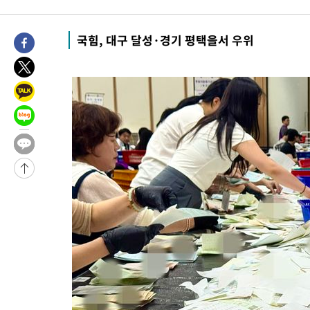
-11781초 전 >
[속보]與최고위원 제주·인천 순회경선…박선원·최민희·서미
한민수·김용 순
-11734초 전 >
[속보]김민석, 與 전대 당원투표 누적 득표율 45.42%로 1위…
국힘, 대구 달성·경기 평택을서 우위
청래 44.56%
-11016초 전 >
[속보]與 대표 경선 제주·인천 당원투표…金 47.75%·鄭
42.08%·宋 10.17%
-10550초 전 >
이강인 "아틀레티코 이적 기뻐…등번호 7번 의미보단 팀 위해 
것"
-10485초 전 >
[속보]與 당대표 경선, 제주·인천 권리당원 투표 김민석 승리
-4259초 전 >
낮 최고 35도 '무더위'…동해안 시간당 30㎜ '강한 비'[내일날씨
-3529초 전 >
[속보]이강인 "감독님이 원하는 마음 느꼈고, 많은 트로피 원해 
레티코 이적"
-3311초 전 >
수도권 40도 육박 '펄펄'…동해안 일부 지역엔 호의주의보
-2280초 전 >
온열질환 사망자 3명 늘어…누적 환자 3000명 돌파
1시간 전 >
강릉에 시간당 81.4㎜ 물폭탄…도로 잠기고 담벼락 붕괴
2시간 전 >
백운산서 80년근 천종산삼 9뿌리 발견…감정가 1.3억원
2시간 전 >
선재도서 해루질 나섰다 실종 60대, 닷새 만에 숨진 채 발견
3시간 전 >
남자 농구, 나고야 아시안게임서 '홈팀' 일본과 한일전
3시간 전 >
여수 오동도 해상서 모터보트 전복…1명 사망·1명 실종
4시간 전 >
극한폭염 한풀 꺾이지만…'낮 최고 35도' 무더위, 열대야 계속[다
날씨]
5시간 전 >
축구협회 "압수수색·성접대 논란 사과…쇄신의 기회로 삼겠다"