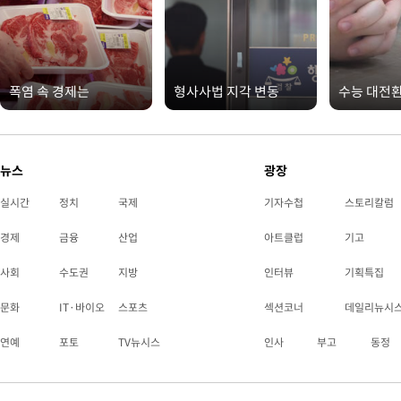
폭염 속 경제는
형사사법 지각 변동
수능 대전
뉴스
광장
실시간
정치
국제
기자수첩
스토리칼럼
경제
금융
산업
아트클럽
기고
사회
수도권
지방
인터뷰
기획특집
문화
IT·바이오
스포츠
섹션코너
데일리뉴시
연예
포토
TV뉴시스
인사
부고
동정