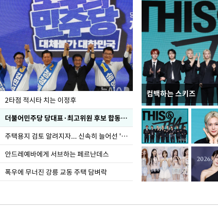
컴백하는 스키즈
이번주 국회에는 무슨 일
2타점 적시타 치는 이정후
더불어민주당 당대표·최고위원 후보 합동연설회
주택용지 검토 알려지자... 신속히 늘어선 '근조화환'
안드레예바에게 서브하는 페르난데스
폭우에 무너진 강릉 교동 주택 담벼락