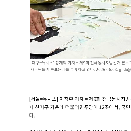
5시간 전 >
[속보]'압수수색·성접대 논란' 축구협회 "실망과 걱정 안겨드려 죄
9시간 전 >
'최고 37도' 폭염 지속…강원동해안 최대 150㎜ 비
10시간 전 >
[속보]뉴욕증시 상승 마감…S&P 0.6% 나스닥 1.3%↑
[대구=뉴시스] 정재익 기자 = 제9회 전국동시지방선거 본투
사무원들이 투표용지를 분류하고 있다. 2026.06.03.
jjikk
[서울=뉴시스] 이창환 기자 = 제9회 전국동시지방
개 선거구 가운데 더불어민주당이 12곳에서, 국민
다.