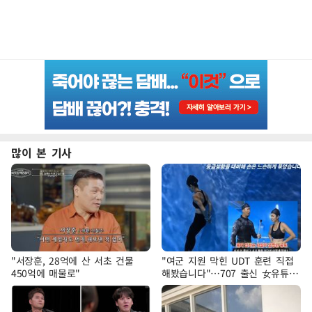
많이 본 기사
"서장훈, 28억에 산 서초 건물
"여군 지원 막힌 UDT 훈련 직접
450억에 매물로"
해봤습니다"…707 출신 女유튜버
'완벽 소화'