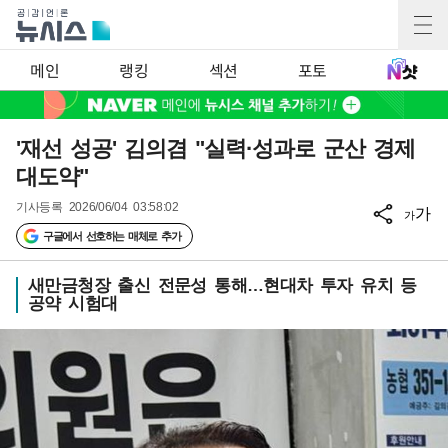
메인
랭킹
섹션
포토
'재선 성공' 김의겸 "실력·성과로 군산 경제
대도약"
기사등록
2026/06/04 03:58:02
가
가
구글에서 선호하는 매체로 추가
새만금청장 출신 전문성 통해…현대차 투자 유치 등
공약 시험대