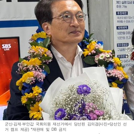
군산·김제·부안갑 국회의원 재선거에서 당선된 김의겸(사진=당선인 선
거 캠프 제공) *재판매 및 DB 금지