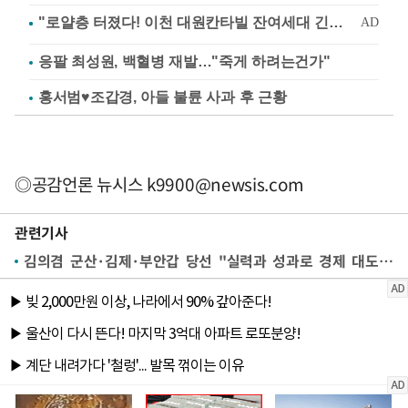
응팔 최성원, 백혈병 재발…"죽게 하려는건가"
홍서범♥조갑경, 아들 불륜 사과 후 근황
◎공감언론 뉴시스
k9900@newsis.com
관련기사
김의겸 군산·김제·부안갑 당선 "실력과 성과로 경제 대도약 이끌겠다"