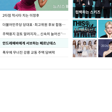
컴백하는 스키즈
이번주 국회에는 무슨 일
2타점 적시타 치는 이정후
더불어민주당 당대표·최고위원 후보 합동연설회
주택용지 검토 알려지자... 신속히 늘어선 '근조화환'
안드레예바에게 서브하는 페르난데스
폭우에 무너진 강릉 교동 주택 담벼락