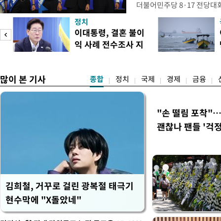
더불어민주당 8·17 전당대
보가 8일 제주·인천 지역 순
정치
다. 앞서 정청래 후보 우세
이대통령, 결혼 불이
·울산·경남 경선에서 1승 1
익 사례 전수조사 지
제주·인천 경선에서 이기며 '
시
만 두 후보 간 누적 득표율 차
많이 본 기사
종합
정치
국제
경제
금융
"손 떨림 포착"
괜찮나 팬들 '걱정
김희철, 거꾸로 걸린 광복절 태극기
현수막에 "X돌았네"