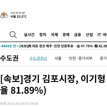
2026.08.09 (일)
12시간 전 >
[속보]뉴욕증시 상승 마감…S&P 0.6% 나스닥 1.3%↑
서울 25.0℃
-14202초 전 >
이란 "호르무즈 재개방 합의 근접…美 배상 선행돼야"
-5249초 전 >
[속보]與최고위원 제주·인천 순회경선…박선원·최민희·서미화
민수·김용 순
실시간
정치
국제
경제
금융
산업
IT·
-5202초 전 >
[속보]김민석, 與 전대 당원투표 누적 득표율 45.42%로 1위… 
래 44.56%
-4484초 전 >
[속보]與 대표 경선 제주·인천 당원투표…金 47.75%·鄭 42.0
宋 10.17%
-4018초 전 >
이강인 "아틀레티코 이적 기뻐…등번호 7번 의미보단 팀 위해 뛸
-3953초 전 >
[속보]與 당대표 경선, 제주·인천 권리당원 투표 김민석 승리
수도권
수도권최신
서울
인천·경기서부
경기
37분 전 >
낮 최고 35도 '무더위'…동해안 시간당 30㎜ '강한 비'[내일날씨]
50분 전 >
[속보]이강인 "감독님이 원하는 마음 느꼈고, 많은 트로피 원해 아
코 이적"
[속보]경기 김포시장, 이기형 
53분 전 >
수도권 40도 육박 '펄펄'…동해안 일부 지역엔 호의주의보
1시간 전 >
온열질환 사망자 3명 늘어…누적 환자 3000명 돌파
율 81.89%)
2시간 전 >
강릉에 시간당 81.4㎜ 물폭탄…도로 잠기고 담벼락 붕괴
3시간 전 >
백운산서 80년근 천종산삼 9뿌리 발견…감정가 1.3억원
4시간 전 >
선재도서 해루질 나섰다 실종 60대, 닷새 만에 숨진 채 발견
등록 2026.06.04 03:54:50