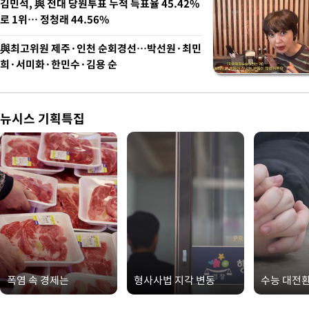
김민석, 與 전대 당원투표 누적 득표율 45.42%
로 1위… 정청래 44.56%
與최고위원 제주·인천 순회경선…박선원·최민
희·서미화·한민수·김용 순
뉴시스 기획특집
폭염 속 경제는
형사사법 지각 변동
수능 대전