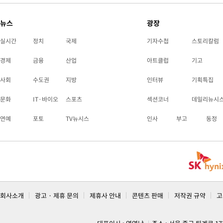
뉴스
광장
실시간
정치
국제
기자수첩
스토리칼럼
경제
금융
산업
아트클럽
기고
사회
수도권
지방
인터뷰
기획특집
문화
IT·바이오
스포츠
섹션코너
데일리뉴시
연예
포토
TV뉴시스
인사
부고
동정
회사소개
광고 · 제휴 문의
제휴사 안내
콘텐츠 판매
저작권 규약
고