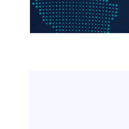
1시간 전 >
온열질환 사망자 3명 늘어…누적 환자 3000명 돌파
2시간 전 >
강릉에 시간당 81.4㎜ 물폭탄…도로 잠기고 담벼락 붕괴
3시간 전 >
백운산서 80년근 천종산삼 9뿌리 발견…감정가 1.3억원
4시간 전 >
선재도서 해루질 나섰다 실종 60대, 닷새 만에 숨진 채 발견
5시간 전 >
남자 농구, 나고야 아시안게임서 '홈팀' 일본과 한일전
5시간 전 >
여수 오동도 해상서 모터보트 전복…1명 사망·1명 실종
6시간 전 >
극한폭염 한풀 꺾이지만…'낮 최고 35도' 무더위, 열대야 계속[다
날씨]
7시간 전 >
축구협회 "압수수색·성접대 논란 사과…쇄신의 기회로 삼겠다"
7시간 전 >
[속보]'압수수색·성접대 논란' 축구협회 "실망과 걱정 안겨드려 죄
10시간 전 >
'최고 37도' 폭염 지속…강원동해안 최대 150㎜ 비
12시간 전 >
[속보]뉴욕증시 상승 마감…S&P 0.6% 나스닥 1.3%↑