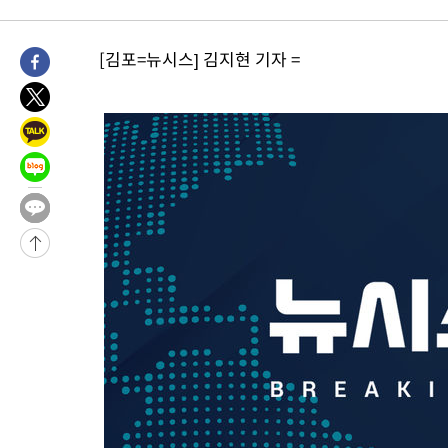
5시간 전 >
남자 농구, 나고야 아시안게임서 '홈팀' 일본과 한일전
5시간 전 >
여수 오동도 해상서 모터보트 전복…1명 사망·1명 실종
[김포=뉴시스] 김지현 기자 =
6시간 전 >
극한폭염 한풀 꺾이지만…'낮 최고 35도' 무더위, 열대야 계속[다
날씨]
7시간 전 >
축구협회 "압수수색·성접대 논란 사과…쇄신의 기회로 삼겠다"
7시간 전 >
[속보]'압수수색·성접대 논란' 축구협회 "실망과 걱정 안겨드려 죄
10시간 전 >
'최고 37도' 폭염 지속…강원동해안 최대 150㎜ 비
12시간 전 >
[속보]뉴욕증시 상승 마감…S&P 0.6% 나스닥 1.3%↑
-14202초 전 >
이란 "호르무즈 재개방 합의 근접…美 배상 선행돼야"
-5249초 전 >
[속보]與최고위원 제주·인천 순회경선…박선원·최민희·서미화
민수·김용 순
-5202초 전 >
[속보]김민석, 與 전대 당원투표 누적 득표율 45.42%로 1위… 
래 44.56%
-4484초 전 >
[속보]與 대표 경선 제주·인천 당원투표…金 47.75%·鄭 42.0
宋 10.17%
-4018초 전 >
이강인 "아틀레티코 이적 기뻐…등번호 7번 의미보단 팀 위해 뛸
-3953초 전 >
[속보]與 당대표 경선, 제주·인천 권리당원 투표 김민석 승리
37분 전 >
낮 최고 35도 '무더위'…동해안 시간당 30㎜ '강한 비'[내일날씨]
50분 전 >
[속보]이강인 "감독님이 원하는 마음 느꼈고, 많은 트로피 원해 아
코 이적"
53분 전 >
수도권 40도 육박 '펄펄'…동해안 일부 지역엔 호의주의보