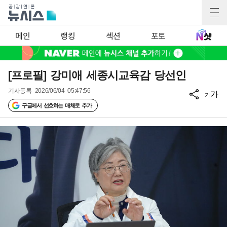
메인
랭킹
섹션
포토
[프로필] 강미애 세종시교육감 당선인
기사등록
2026/06/04 05:47:56
가
가
구글에서 선호하는 매체로 추가