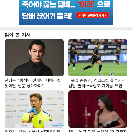
많이 본 기사
한정수 "황정민 선배만 피해…떳
LAFC 손흥민, 리그스컵 톨루카전
떳하면 신분 공개하라"
선발 출격…득점포 재가동 도전
이강인, 오늘 서울서 AT마드리드
제니, 동거 여부 물음에 "여기까지