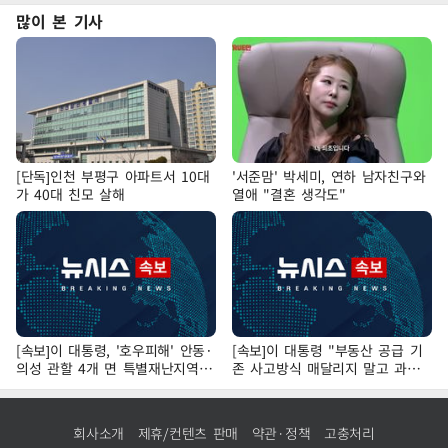
많이 본 기사
[단독]인천 부평구 아파트서 10대
'서준맘' 박세미, 연하 남자친구와
가 40대 친모 살해
열애 "결혼 생각도"
[속보]이 대통령, '호우피해' 안동·
[속보]이 대통령 "부동산 공급 기
의성 관할 4개 면 특별재난지역
존 사고방식 매달리지 말고 과감
선포
히 실천"
회사소개
제휴/컨텐츠 판매
약관·정책
고충처리