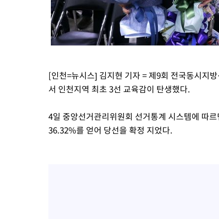
3시간 전 >
여수 오동도 해상서 모터보트 전복…1명 사망·1명 실종
4시간 전 >
극한폭염 한풀 꺾이지만…'낮 최고 35도' 무더위, 열대야 계속[다
날씨]
5시간 전 >
축구협회 "압수수색·성접대 논란 사과…쇄신의 기회로 삼겠다"
5시간 전 >
[속보]'압수수색·성접대 논란' 축구협회 "실망과 걱정 안겨드려 죄
9시간 전 >
'최고 37도' 폭염 지속…강원동해안 최대 150㎜ 비
[인천=뉴시스] 김지현 기자 = 제9회 전국동시
10시간 전 >
[속보]뉴욕증시 상승 마감…S&P 0.6% 나스닥 1.3%↑
서 인천지역 최초 3선 교육감이 탄생했다.
4일 중앙선거관리위원회 선거통계 시스템에 따르면 도
36.32%를 얻어 당선을 확정 지었다.