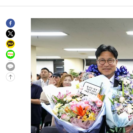
9시간 전 >
'최고 37도' 폭염 지속…강원동해안 최대 150㎜ 비
10시간 전 >
[속보]뉴욕증시 상승 마감…S&P 0.6% 나스닥 1.3%↑
-20834초 전 >
이란 "호르무즈 재개방 합의 근접…美 배상 선행돼야"
-11881초 전 >
[속보]與최고위원 제주·인천 순회경선…박선원·최민희·서미
한민수·김용 순
-11834초 전 >
[속보]김민석, 與 전대 당원투표 누적 득표율 45.42%로 1위…
청래 44.56%
-11116초 전 >
[속보]與 대표 경선 제주·인천 당원투표…金 47.75%·鄭
42.08%·宋 10.17%
-10650초 전 >
이강인 "아틀레티코 이적 기뻐…등번호 7번 의미보단 팀 위해 
것"
-10585초 전 >
[속보]與 당대표 경선, 제주·인천 권리당원 투표 김민석 승리
-4359초 전 >
낮 최고 35도 '무더위'…동해안 시간당 30㎜ '강한 비'[내일날씨
-3629초 전 >
[속보]이강인 "감독님이 원하는 마음 느꼈고, 많은 트로피 원해 
레티코 이적"
-3411초 전 >
수도권 40도 육박 '펄펄'…동해안 일부 지역엔 호의주의보
-2380초 전 >
온열질환 사망자 3명 늘어…누적 환자 3000명 돌파
1시간 전 >
강릉에 시간당 81.4㎜ 물폭탄…도로 잠기고 담벼락 붕괴
2시간 전 >
백운산서 80년근 천종산삼 9뿌리 발견…감정가 1.3억원
2시간 전 >
선재도서 해루질 나섰다 실종 60대, 닷새 만에 숨진 채 발견
3시간 전 >
남자 농구, 나고야 아시안게임서 '홈팀' 일본과 한일전