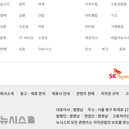
실시간
정치
국제
기자수첩
스토리칼럼
경제
금융
산업
아트클럽
기고
사회
수도권
지방
인터뷰
기획특집
문화
IT·바이오
스포츠
섹션코너
데일리뉴시
연예
포토
TV뉴시스
인사
부고
동정
회사소개
광고 · 제휴 문의
제휴사 안내
콘텐츠 판매
저작권 규약
고
대표이사 : 염영남
주소 : 서울 중구 퇴계로 1
발행인 : 염영남
편집인 : 염영남
고충처리인
뉴시스의 모든 콘텐츠는 저작권법의 보호를 받는 바, 무