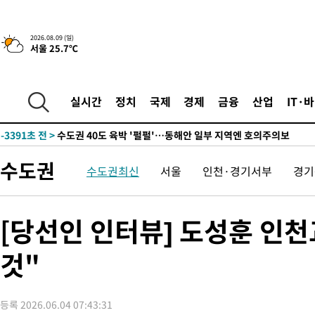
한민수·김용 순
-11814초 전 >
[속보]김민석, 與 전대 당원투표 누적 득표율 45.42%로 1위…
청래 44.56%
-11096초 전 >
[속보]與 대표 경선 제주·인천 당원투표…金 47.75%·鄭
2026.08.09 (일)
서울 25.7℃
42.08%·宋 10.17%
-10630초 전 >
이강인 "아틀레티코 이적 기뻐…등번호 7번 의미보단 팀 위해 
것"
-10565초 전 >
[속보]與 당대표 경선, 제주·인천 권리당원 투표 김민석 승리
-4339초 전 >
낮 최고 35도 '무더위'…동해안 시간당 30㎜ '강한 비'[내일날씨
실시간
정치
국제
경제
금융
산업
IT·
-3609초 전 >
[속보]이강인 "감독님이 원하는 마음 느꼈고, 많은 트로피 원해 
레티코 이적"
-3391초 전 >
수도권 40도 육박 '펄펄'…동해안 일부 지역엔 호의주의보
-2360초 전 >
온열질환 사망자 3명 늘어…누적 환자 3000명 돌파
수도권
수도권최신
서울
인천·경기서부
경기
1시간 전 >
강릉에 시간당 81.4㎜ 물폭탄…도로 잠기고 담벼락 붕괴
2시간 전 >
백운산서 80년근 천종산삼 9뿌리 발견…감정가 1.3억원
2시간 전 >
선재도서 해루질 나섰다 실종 60대, 닷새 만에 숨진 채 발견
[당선인 인터뷰] 도성훈 인
3시간 전 >
남자 농구, 나고야 아시안게임서 '홈팀' 일본과 한일전
것"
3시간 전 >
여수 오동도 해상서 모터보트 전복…1명 사망·1명 실종
4시간 전 >
극한폭염 한풀 꺾이지만…'낮 최고 35도' 무더위, 열대야 계속[다
날씨]
5시간 전 >
축구협회 "압수수색·성접대 논란 사과…쇄신의 기회로 삼겠다"
등록 2026.06.04 07:43:31
5시간 전 >
[속보]'압수수색·성접대 논란' 축구협회 "실망과 걱정 안겨드려 죄