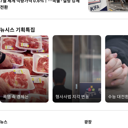
7월 세계 식량가격 0.6%↑…곡물·설탕 강세
전환
뉴시스 기획특집
폭염 속 경제는
형사사법 지각 변동
수능 대전
뉴스
광장