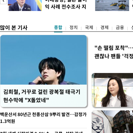
·울산·경남 경선에서 1승 1
익 사례 전수조사 지
제주·인천 경선에서 이기며 '
시
만 두 후보 간 누적 득표율 차
많이 본 기사
종합
정치
국제
경제
금융
"손 떨림 포착"
괜찮나 팬들 '걱정
김희철, 거꾸로 걸린 광복절 태극기
현수막에 "X돌았네"
백운산서 80년근 천종산삼 9뿌리 발견…감정가
1.3억원