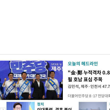
오늘의 헤드라인
"金-鄭 누적격차 0.
될 호남 표심 주목
김민석, 제주·인천서 47.
더불어민주당 8·17 전당대
보가 8일 제주·인천 지역 순
정치
다. 앞서 정청래 후보 우세
이대통령, 결혼 불이