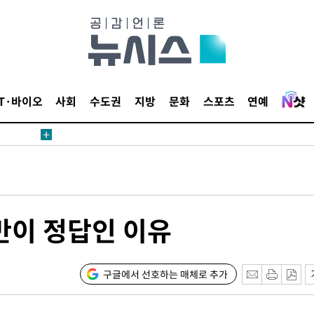
견
IT·바이오
사회
수도권
지방
문화
스포츠
연예
 계속[다음
삼겠다"
안겨드려 죄
반이 정답인 이유
견
구글에서 선호하는 매체로 추가