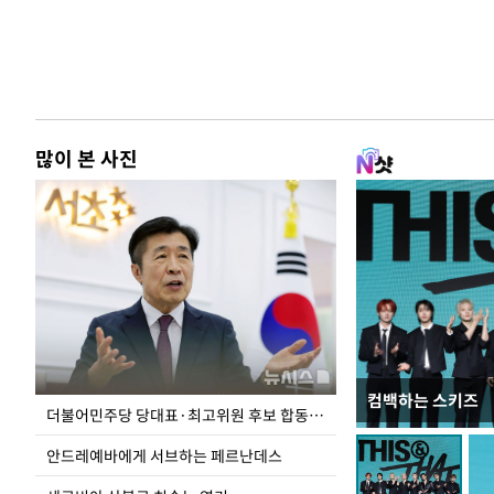
많이 본 사진
컴백하는 스키즈
이 대통령, 국가
더불어민주당 당대표·최고위원 후보 합동연설회
가 책임지고 치유
안드레예바에게 서브하는 페르난데스