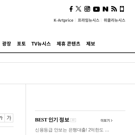
사이 해답 찾았죠"…알을
깨고 나온 '초자아'
K-Artprice
프라임뉴시스
위클리뉴시스
광장
포토
TV뉴시스
제휴 콘텐츠
제보