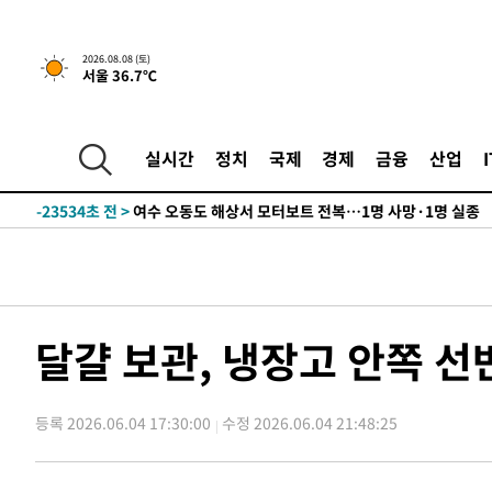
2026.08.08 (토)
서울 36.7℃
49분 전 >
[속보]뉴욕증시 상승 마감…S&P 0.6% 나스닥 1.3%↑
-28914초 전 >
백운산서 80년근 천종산삼 9뿌리 발견…감정가 1.3억원
-26624초 전 >
선재도서 해루질 나섰다 실종 60대, 닷새 만에 숨진 채 발
실시간
정치
국제
경제
금융
산업
-24158초 전 >
남자 농구, 나고야 아시안게임서 '홈팀' 일본과 한일전
-23534초 전 >
여수 오동도 해상서 모터보트 전복…1명 사망·1명 실종
-19761초 전 >
극한폭염 한풀 꺾이지만…'낮 최고 35도' 무더위, 열대야
주 날씨]
-16779초 전 >
축구협회 "압수수색·성접대 논란 사과…쇄신의 기회로 
-15296초 전 >
[속보]'압수수색·성접대 논란' 축구협회 "실망과 걱정 
송"
-3917초 전 >
'최고 37도' 폭염 지속…강원동해안 최대 150㎜ 비
달걀 보관, 냉장고 안쪽 선
49분 전 >
[속보]뉴욕증시 상승 마감…S&P 0.6% 나스닥 1.3%↑
-28914초 전 >
백운산서 80년근 천종산삼 9뿌리 발견…감정가 1.3억원
등록 2026.06.04 17:30:00
수정 2026.06.04 21:48:25
-26624초 전 >
선재도서 해루질 나섰다 실종 60대, 닷새 만에 숨진 채 발
-24158초 전 >
남자 농구, 나고야 아시안게임서 '홈팀' 일본과 한일전
-23534초 전 >
여수 오동도 해상서 모터보트 전복…1명 사망·1명 실종