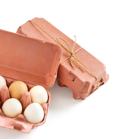
 계속[다음
삼겠다"
안겨드려 죄