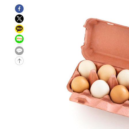
-19761초 전 >
극한폭염 한풀 꺾이지만…'낮 최고 35도' 무더위, 열대야
주 날씨]
-16779초 전 >
축구협회 "압수수색·성접대 논란 사과…쇄신의 기회로 
-15296초 전 >
[속보]'압수수색·성접대 논란' 축구협회 "실망과 걱정 
송"
-3917초 전 >
'최고 37도' 폭염 지속…강원동해안 최대 150㎜ 비
49분 전 >
[속보]뉴욕증시 상승 마감…S&P 0.6% 나스닥 1.3%↑