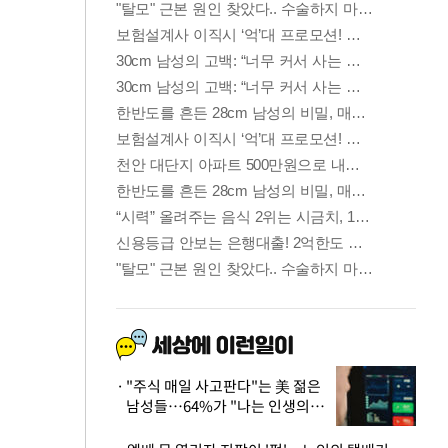
"주식 매일 사고판다"는 美 젊은
남성들…64%가 "나는 인생의
패배자“