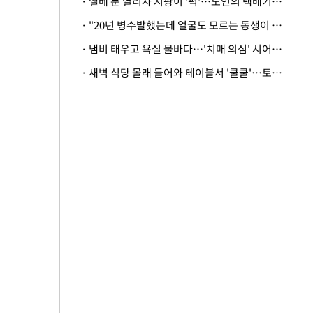
· 엘베 문 열리자 지팡이 '퍽'…노인의 택배기사 폭행 이유
· "20년 병수발했는데 얼굴도 모르는 동생이 유산 절반을"…배다른 형제 상속권 있을까
· 냄비 태우고 욕실 물바다…'치매 의심' 시어머니 검사 권유했다가 '날벼락'
· 새벽 식당 몰래 들어와 테이블서 '쿨쿨'…토사물 남기고 사라진 남성