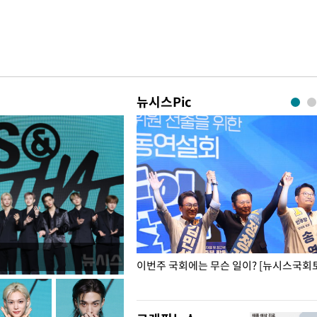
뉴시스Pic
폭력 피해자에 위로·사과…"국가
이번주 국회에는 무슨 일이? [뉴시스국회토
"