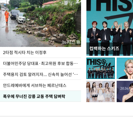
컴백하는 스키즈
이번주 국회에는 무슨 일
2타점 적시타 치는 이정후
더불어민주당 당대표·최고위원 후보 합동연설회
주택용지 검토 알려지자... 신속히 늘어선 '근조화환'
안드레예바에게 서브하는 페르난데스
폭우에 무너진 강릉 교동 주택 담벼락