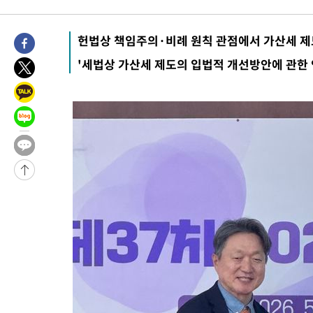
4시간 전 >
극한폭염 한풀 꺾이지만…'낮 최고 35도' 무더위, 열대야 계속[다
날씨]
5시간 전 >
축구협회 "압수수색·성접대 논란 사과…쇄신의 기회로 삼겠다"
헌법상 책임주의·비례 원칙 관점에서 가산세 제
5시간 전 >
[속보]'압수수색·성접대 논란' 축구협회 "실망과 걱정 안겨드려 죄
'세법상 가산세 제도의 입법적 개선방안에 관한 
9시간 전 >
'최고 37도' 폭염 지속…강원동해안 최대 150㎜ 비
10시간 전 >
[속보]뉴욕증시 상승 마감…S&P 0.6% 나스닥 1.3%↑
-20819초 전 >
이란 "호르무즈 재개방 합의 근접…美 배상 선행돼야"
-11866초 전 >
[속보]與최고위원 제주·인천 순회경선…박선원·최민희·서미
한민수·김용 순
-11819초 전 >
[속보]김민석, 與 전대 당원투표 누적 득표율 45.42%로 1위…
청래 44.56%
-11101초 전 >
[속보]與 대표 경선 제주·인천 당원투표…金 47.75%·鄭
42.08%·宋 10.17%
-10635초 전 >
이강인 "아틀레티코 이적 기뻐…등번호 7번 의미보단 팀 위해 
것"
-10570초 전 >
[속보]與 당대표 경선, 제주·인천 권리당원 투표 김민석 승리
-4344초 전 >
낮 최고 35도 '무더위'…동해안 시간당 30㎜ '강한 비'[내일날씨
-3614초 전 >
[속보]이강인 "감독님이 원하는 마음 느꼈고, 많은 트로피 원해 
레티코 이적"
-3396초 전 >
수도권 40도 육박 '펄펄'…동해안 일부 지역엔 호의주의보
-2365초 전 >
온열질환 사망자 3명 늘어…누적 환자 3000명 돌파
1시간 전 >
강릉에 시간당 81.4㎜ 물폭탄…도로 잠기고 담벼락 붕괴