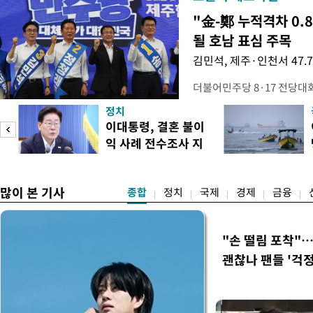
"金-鄭 누적격차 0.
될 호남 표심 주목
김민석, 제주·인천서 47.
더불어민주당 8·17 전당대
보가 8일 제주·인천 지역 순
정치
다. 앞서 정청래 후보 우세
이대통령, 결혼 불이
·울산·경남 경선에서 1승 1
익 사례 전수조사 지
제주·인천 경선에서 이기며 '
시
만 두 후보 간 누적 득표율 차
많이 본 기사
종합
정치
국제
경제
금융
"손 떨림 포착"
괜찮나 팬들 '걱정