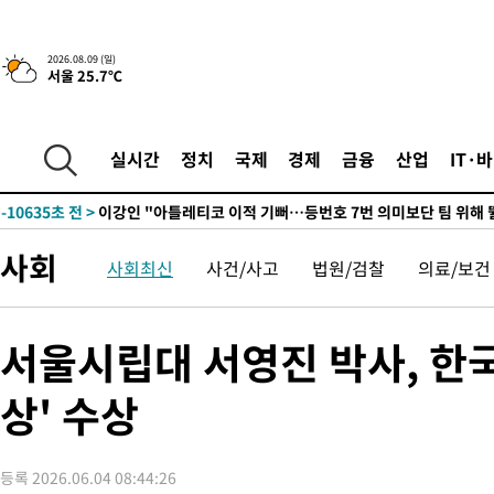
10시간 전 >
[속보]뉴욕증시 상승 마감…S&P 0.6% 나스닥 1.3%↑
-20819초 전 >
이란 "호르무즈 재개방 합의 근접…美 배상 선행돼야"
2026.08.09 (일)
서울 25.7℃
-11866초 전 >
[속보]與최고위원 제주·인천 순회경선…박선원·최민희·서미
한민수·김용 순
-11819초 전 >
[속보]김민석, 與 전대 당원투표 누적 득표율 45.42%로 1위…
청래 44.56%
-11101초 전 >
[속보]與 대표 경선 제주·인천 당원투표…金 47.75%·鄭
실시간
정치
국제
경제
금융
산업
IT·
42.08%·宋 10.17%
-10635초 전 >
이강인 "아틀레티코 이적 기뻐…등번호 7번 의미보단 팀 위해 
것"
-10570초 전 >
[속보]與 당대표 경선, 제주·인천 권리당원 투표 김민석 승리
-4344초 전 >
낮 최고 35도 '무더위'…동해안 시간당 30㎜ '강한 비'[내일날씨
사회
사회최신
사건/사고
법원/검찰
의료/보건
-3614초 전 >
[속보]이강인 "감독님이 원하는 마음 느꼈고, 많은 트로피 원해 
레티코 이적"
-3396초 전 >
수도권 40도 육박 '펄펄'…동해안 일부 지역엔 호의주의보
-2365초 전 >
온열질환 사망자 3명 늘어…누적 환자 3000명 돌파
서울시립대 서영진 박사, 한
1시간 전 >
강릉에 시간당 81.4㎜ 물폭탄…도로 잠기고 담벼락 붕괴
상' 수상
2시간 전 >
백운산서 80년근 천종산삼 9뿌리 발견…감정가 1.3억원
2시간 전 >
선재도서 해루질 나섰다 실종 60대, 닷새 만에 숨진 채 발견
3시간 전 >
남자 농구, 나고야 아시안게임서 '홈팀' 일본과 한일전
등록 2026.06.04 08:44:26
3시간 전 >
여수 오동도 해상서 모터보트 전복…1명 사망·1명 실종