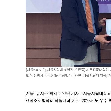
2시간 전 >
백운산서 80년근 천종산삼 9뿌리 발견…감정가 1.3억원
2시간 전 >
선재도서 해루질 나섰다 실종 60대, 닷새 만에 숨진 채 발견
3시간 전 >
남자 농구, 나고야 아시안게임서 '홈팀' 일본과 한일전
3시간 전 >
여수 오동도 해상서 모터보트 전복…1명 사망·1명 실종
4시간 전 >
극한폭염 한풀 꺾이지만…'낮 최고 35도' 무더위, 열대야 계속[다
날씨]
5시간 전 >
축구협회 "압수수색·성접대 논란 사과…쇄신의 기회로 삼겠다"
5시간 전 >
[속보]'압수수색·성접대 논란' 축구협회 "실망과 걱정 안겨드려 죄
9시간 전 >
'최고 37도' 폭염 지속…강원동해안 최대 150㎜ 비
10시간 전 >
[속보]뉴욕증시 상승 마감…S&P 0.6% 나스닥 1.3%↑
[서울=뉴시스] 서울시립대 서영진(오른쪽) 세무전문대학원 박
도 우수 박사 논문상'을 수상했다. (사진=서울시립대 제공) 202
[서울=뉴시스]박시은 인턴 기자 = 서울시립대학
'한국조세법학회 학술대회'에서 '2026년도 우수 