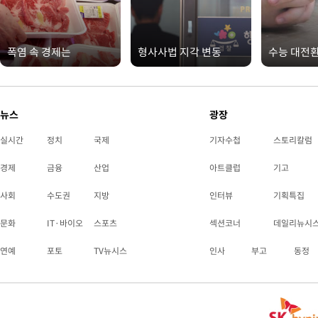
폭염 속 경제는
형사사법 지각 변동
수능 대전
뉴스
광장
실시간
정치
국제
기자수첩
스토리칼럼
경제
금융
산업
아트클럽
기고
사회
수도권
지방
인터뷰
기획특집
문화
IT·바이오
스포츠
섹션코너
데일리뉴시
연예
포토
TV뉴시스
인사
부고
동정