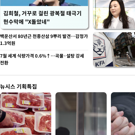
김희철, 거꾸로 걸린 광복절 태극기
현수막에 "X돌았네"
백운산서 80년근 천종산삼 9뿌리 발견…감정가
1.3억원
7월 세계 식량가격 0.6%↑…곡물·설탕 강세
전환
뉴시스 기획특집