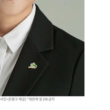
"
·당황'
혐의
착
 격파
다"
 (사진=은평구 제공) *재판매 및 DB 금지