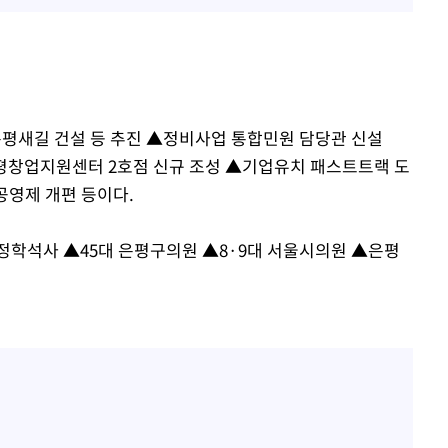
 은평새길 건설 등 추진 ▲정비사업 통합민원 담당관 신설
은평창업지원센터 2호점 신규 조성 ▲기업유치 패스트트랙 도
공영제 개편 등이다.
행정학석사 ▲45대 은평구의원 ▲8·9대 서울시의원 ▲은평