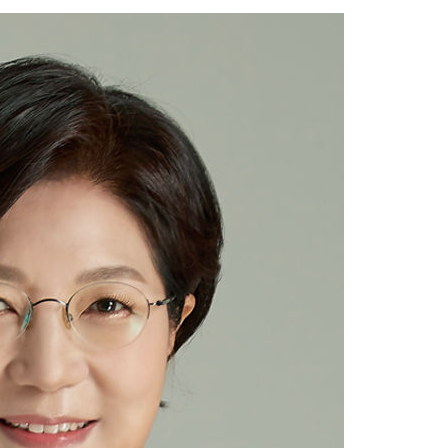
착
 격파
다"
수수색(종
4%↑
침 준수"
수수색
태세 강