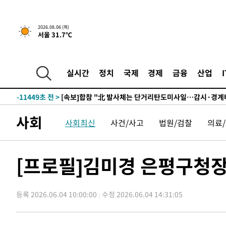
2시간 전 >
내일까지 39도 '펄펄'…기상청 "태풍 지나며 폭염 잠시 꺾인
2026.08.06 (목)
서울 31.7℃
-28939초 전 >
'월드컵 탈락 후폭풍' 축구협회…11시간 걸린 초유의 압
합)
-28375초 전 >
[속보] 뉴욕증시, 혼조 출발…나스닥 0.3%↓, 다우 0.1
-27168초 전 >
축구협회, 15년 전 심판 성 접대 파문에 "현재는 내부 지
실시간
정치
국제
경제
금융
산업
-25853초 전 >
경찰, '홍명보는 2순위' 결론냈던 스포츠윤리센터도 압
-11449초 전 >
[속보]합참 "北 발사체는 단거리탄도미사일…감시·경계
화"
-11197초 전 >
日방위성, 北이 동해로 쏜 발사체는 탄도미사일 가능성
사회
사회최신
사건/사고
법원/검찰
의료
-9627초 전 >
[속보] SKT, 에이닷 서비스 장애 발생…"원인 파악 중"
-9033초 전 >
[속보]합참 "북, 동해상으로 미상 발사체 발사"
-8429초 전 >
'낮 최고 39도' 불볕더위…한밤 열대야도 계속[내일날씨]
[프로필]김미경 은평구청장
-8388초 전 >
[속보]7~9일 프로야구 3연전도 폭염 취소…11일 재개
-8050초 전 >
"韓 외환시장 개입 관측 배경엔 美의 대한국 무역적자 있어
등록 2026.06.04 10:00:00
수정 2026.06.04 14:31:05
-7877초 전 >
'월드컵 탈락 후폭풍' 축구협회…초유의 압수수색에 '충격
-7717초 전 >
서울 낮 37.9도, 올여름 최고치 경신…영등포 순간 '40도'
-7279초 전 >
[속보]종합특검, 대검 추가 압수수색…내란 중요임무종사 