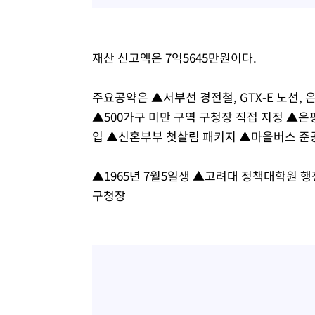
재산 신고액은 7억5645만원이다.
주요공약은 ▲서부선 경전철, GTX-E 노선,
▲500가구 미만 구역 구청장 직접 지정 ▲
입 ▲신혼부부 첫살림 패키지 ▲마을버스 준
▲1965년 7월5일생 ▲고려대 정책대학원 
구청장