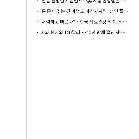
· "알몸 입장인데 합법?"…美 시청 인정받은 '누드' 레스토랑 화제
· "돈 문제 겪는 건 마멋도 마찬가지"…성인 플랫폼에 등장한 뜻밖의 스타
· "저렴하고 빠르다"…한국 의료관광 열풍, 외신도 주목
· '사과 편지와 100달러'…40년 만에 훔친 책 돌려준 美 절도범