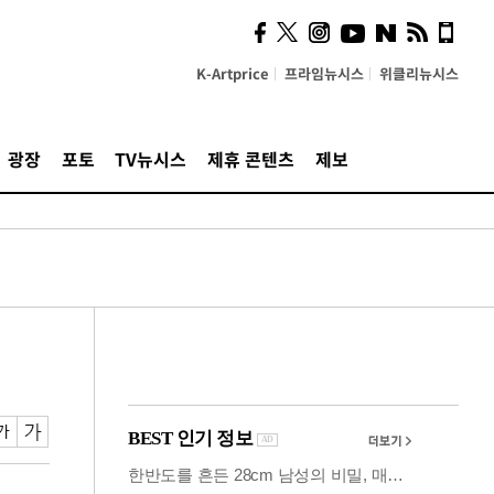
의견, 국토부·LH에 충실히
전달할 것"
K-Artprice
프라임뉴시스
위클리뉴시스
광장
포토
TV뉴시스
제휴 콘텐츠
제보