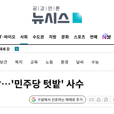
다"
수수색(종
4%↑
침 준수"
IT·바이오
사회
수도권
지방
문화
스포츠
연예
수수색
태세 강
/보건
복지
교육
노동
환경
날씨
수능
…'민주당 텃밭' 사수
"
·당황'
구글에서 선호하는 매체로 추가
혐의