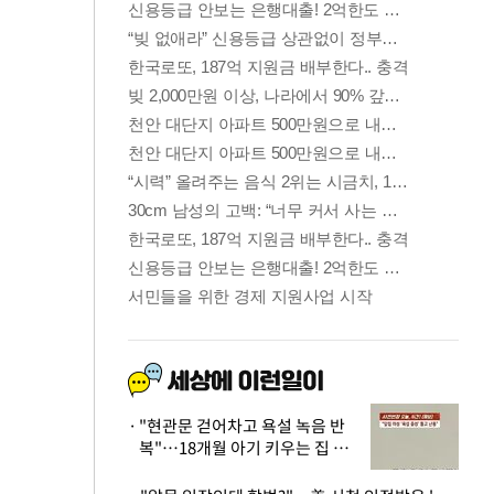
"현관문 걷어차고 욕설 녹음 반
복"…18개월 아기 키우는 집 뒤
흔든 '앞집의 비극'