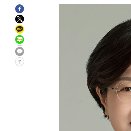
-3374초 전 >
[속보]코스닥, 800p 회복…0.26% 오른 801.67 마감
-3304초 전 >
[속보]코스피, 301.88포인트(4.58%) 내린 6296.38 마감
-3169초 전 >
[속보]원·달러 환율, 0.7원 내린 1423.8원 마감
-768초 전 >
"여기 떨어졌다"…다누리, 스페이스X 로켓 달 충돌 흔적 포
36분 전 >
손흥민, 5경기 연속골 실패…LAFC는 승부차기 끝 과달라하라
2시간 전 >
내일까지 39도 '펄펄'…기상청 "태풍 지나며 폭염 잠시 꺾인
-28939초 전 >
'월드컵 탈락 후폭풍' 축구협회…11시간 걸린 초유의 압
합)
-28375초 전 >
[속보] 뉴욕증시, 혼조 출발…나스닥 0.3%↓, 다우 0.1
-27168초 전 >
축구협회, 15년 전 심판 성 접대 파문에 "현재는 내부 지
-25853초 전 >
경찰, '홍명보는 2순위' 결론냈던 스포츠윤리센터도 압
-11449초 전 >
[속보]합참 "北 발사체는 단거리탄도미사일…감시·경계
화"
-11197초 전 >
日방위성, 北이 동해로 쏜 발사체는 탄도미사일 가능성
-9627초 전 >
[속보] SKT, 에이닷 서비스 장애 발생…"원인 파악 중"
-9033초 전 >
[속보]합참 "북, 동해상으로 미상 발사체 발사"
-8429초 전 >
'낮 최고 39도' 불볕더위…한밤 열대야도 계속[내일날씨]
-8388초 전 >
[속보]7~9일 프로야구 3연전도 폭염 취소…11일 재개