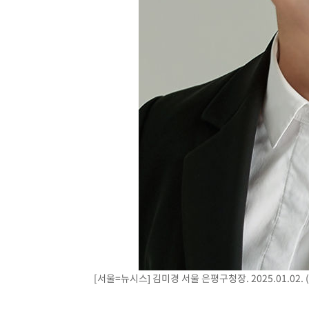
-8050초 전 >
"韓 외환시장 개입 관측 배경엔 美의 대한국 무역적자 있어
-7877초 전 >
'월드컵 탈락 후폭풍' 축구협회…초유의 압수수색에 '충격
-7717초 전 >
서울 낮 37.9도, 올여름 최고치 경신…영등포 순간 '40도'
-7279초 전 >
[속보]종합특검, 대검 추가 압수수색…내란 중요임무종사 
-3374초 전 >
[속보]코스닥, 800p 회복…0.26% 오른 801.67 마감
-3304초 전 >
[속보]코스피, 301.88포인트(4.58%) 내린 6296.38 마감
-3169초 전 >
[속보]원·달러 환율, 0.7원 내린 1423.8원 마감
-768초 전 >
"여기 떨어졌다"…다누리, 스페이스X 로켓 달 충돌 흔적 포
36분 전 >
손흥민, 5경기 연속골 실패…LAFC는 승부차기 끝 과달라하라
2시간 전 >
내일까지 39도 '펄펄'…기상청 "태풍 지나며 폭염 잠시 꺾인
[서울=뉴시스] 김미경 서울 은평구청장. 2025.01.02.