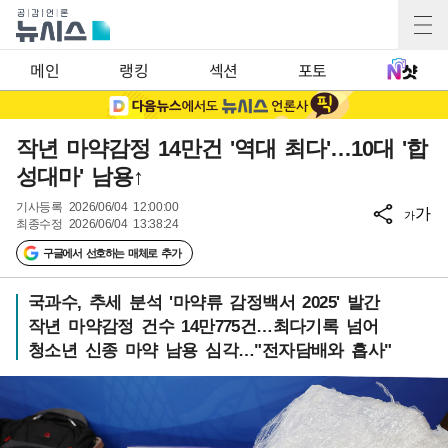
메인
랭킹
섹션
포토
작년 마약감정 14만건 '역대 최다'…10대 '합
성대마' 남용↑
기사등록
2026/06/04 12:00:00
가
가
최종수정
2026/06/04 13:38:24
구글에서 선호하는 매체로 추가
국과수, 추세 분석 '마약류 감정백서 2025' 발간
작년 마약감정 건수 14만775건…최다기록 넘어
청소년 신종 마약 남용 심각…"전자담배와 흡사"