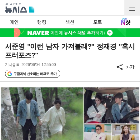
메인
랭킹
섹션
포토
서준영 "이런 남자 가져볼래?" 정재경 "혹시
프러포즈?"
기사등록
2026/06/04 12:55:00
가
가
구글에서 선호하는 매체로 추가