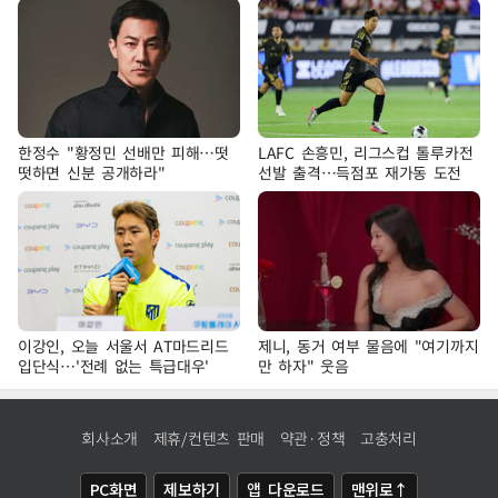
한정수 "황정민 선배만 피해…떳
LAFC 손흥민, 리그스컵 톨루카전
떳하면 신분 공개하라"
선발 출격…득점포 재가동 도전
이강인, 오늘 서울서 AT마드리드
제니, 동거 여부 물음에 "여기까지
입단식…'전례 없는 특급대우'
만 하자" 웃음
회사소개
제휴/컨텐츠 판매
약관·정책
고충처리
PC화면
제보하기
앱 다운로드
맨위로↑