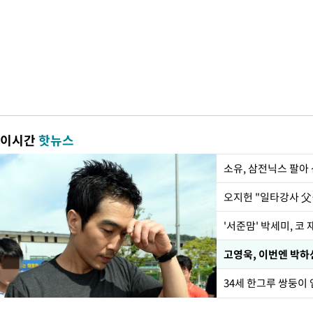
이시간
핫뉴스
'서준맘' 박세미, 코
34세 한그루 쌍둥이