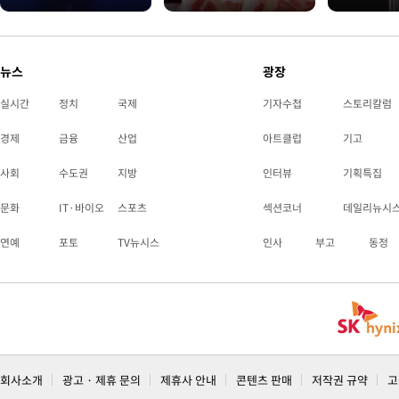
뉴스
광장
실시간
정치
국제
기자수첩
스토리칼럼
경제
금융
산업
아트클럽
기고
사회
수도권
지방
인터뷰
기획특집
문화
IT·바이오
스포츠
섹션코너
데일리뉴시
연예
포토
TV뉴시스
인사
부고
동정
회사소개
광고 · 제휴 문의
제휴사 안내
콘텐츠 판매
저작권 규약
고