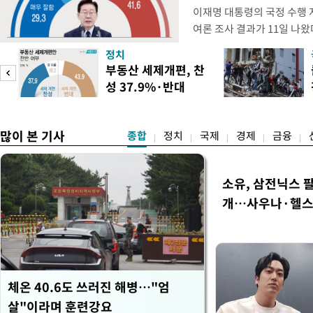
이재명 대통령의 국정 수행 
여론 조사 결과가 11일 나
스리서치에 의뢰해 지난 9일부
정치
상 성인 남녀 1018명을 대
부동산 세제개편, 찬
의 국정 수행 평가를 물은 결
성 37.9%·반대
44.3%, '잘 못하고 있다'는
43.9%
많이 본 기사
종합
정치
국제
경제
금융
소유, 삼전닉스 팔
개…사우나·헬
체온 40.6도 쓰러진 해병…"엄
살"이라며 훈련강요