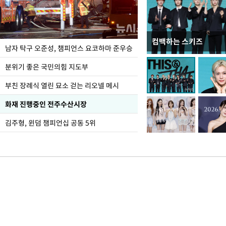
컴백하는 스키즈
한-미, UFS연합연습 1
남자 탁구 오준성, 챔피언스 요코하마 준우승
분위기 좋은 국민의힘 지도부
부친 장례식 열린 묘소 걷는 리오넬 메시
화재 진행중인 전주수산시장
김주형, 윈덤 챔피언십 공동 5위