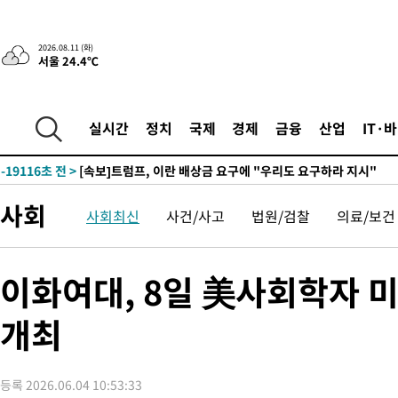
2026.08.11 (화)
서울 24.4℃
-19116초 전 >
[속보]트럼프, 이란 배상금 요구에 "우리도 요구하라 지시"
실시간
정치
국제
경제
금융
산업
IT·
-31177초 전 >
[속보]뉴욕증시, 이란 협상 불확실성에 하락 마감…나스닥 0.
-19116초 전 >
[속보]트럼프, 이란 배상금 요구에 "우리도 요구하라 지시"
-31177초 전 >
[속보]뉴욕증시, 이란 협상 불확실성에 하락 마감…나스닥 0.
사회
사회최신
사건/사고
법원/검찰
의료/보건
-19116초 전 >
[속보]트럼프, 이란 배상금 요구에 "우리도 요구하라 지시"
이화여대, 8일 美사회학자 
개최
등록 2026.06.04 10:53:33